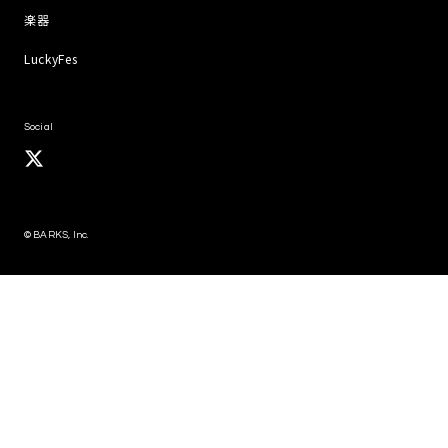
楽器
LuckyFes
Social
© BARKS, Inc.