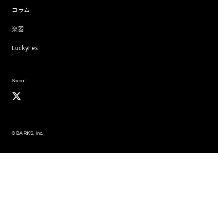
コラム
楽器
LuckyFes
Social
© BARKS, Inc.