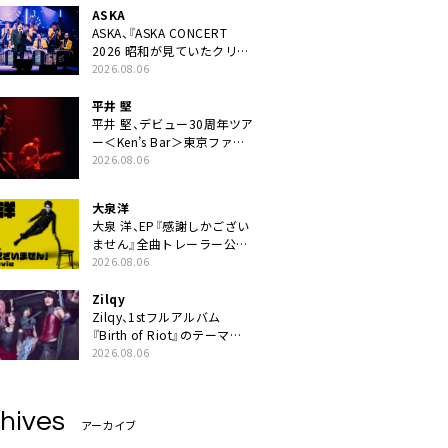
ASKA
ASKA、『ASKA CONCERT
2026 昭和が見ていたクリス
マス!? 』発売＆上映決定
2026.08.06
平井 堅
平井 堅、デビュー30周年ツア
ー＜Ken’s Bar＞東京ファイ
ナル公演の映像商品化決定。
2026.08.06
ブックレットには平井堅のメ
ッセージ掲載も
大泉洋
大泉 洋、EP『感謝しかござい
ません』全曲トレーラー公
開。幾田りら書き下ろし曲や
2026.08.06
ジャズピアニスト・小曽根真
による提供曲のレコーディン
Zilqy
グ映像の一部解禁も
Zilqy、1stフルアルバム
『Birth of Riot』のテーマ
は“ヘヴィネスと普遍性の両
2026.08.06
立”
hives
アーカイブ