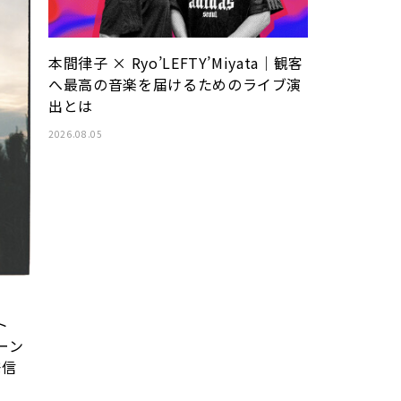
本間律子 × Ryo’LEFTY’Miyata｜観客
へ最高の音楽を届けるためのライブ演
出とは
2026.08.05
ト
ーン
発信