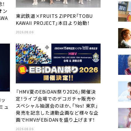
念！
オン
東武鉄道×FRUITS ZIPPER「TOBU
WA
KAWAII PROJECT」本日より始動！
2026.08.06
『HMV夏のEBiDAN祭り2026』開催決
定！ライブ会場でのデコガチャ販売や
ロッ
スペシャル抽選会のほか、「Yes! 東京」
ミュ
発売を記念した連動企画など様々な企
画でHMVがEBiDANを盛り上げます！
2026.08.06