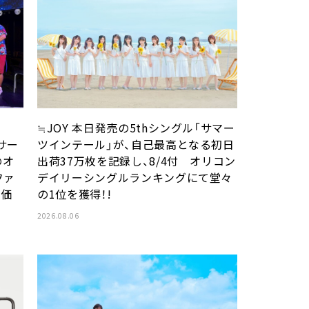
≒JOY 本日発売の5thシングル「サマー
大サー
ツインテール」が、自己最高となる初日
のオ
出荷37万枚を記録し、8/4付 オリコン
ファ
デイリーシングルランキングにて堂々
別価
の1位を獲得！!
2026.08.06