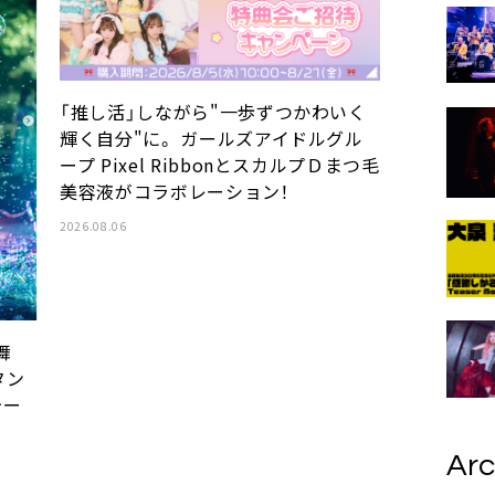
「推し活」しながら"一歩ずつかわいく
輝く自分"に。 ガールズアイドルグル
ープ Pixel RibbonとスカルプＤまつ毛
美容液がコラボレーション！
2026.08.06
舞
タン
ォー
Arc