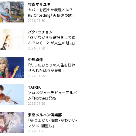
竹森マサユキ
カバーを超えた表現とは？
RE:Chording「天使達の歌」
2026.07.30
パク・ユチョン
「迷いながらも選択をして進
んでいくことが人生の魅力」
2026.07.30
中島卓偉
「たったひとりの人生を狂わ
せられたほうが光栄」
2026.07.29
TAIRIK
ソロメジャーデビューアルバ
ム『Mother』発売
2026.07.29
東京メルヘン倶楽部
「盛り上がり・個性・かわいい・
マジメ・闇堕ち」
2026.07.26