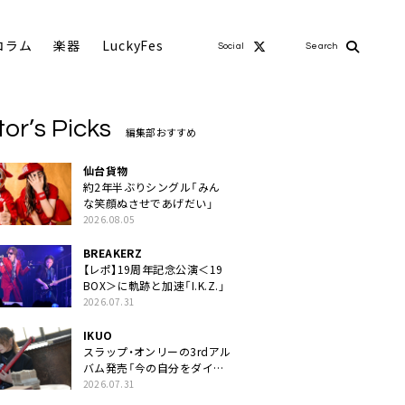
コラム
楽器
LuckyFes
Social
Search
tor’s Picks
編集部おすすめ
仙台貨物
約2年半ぶりシングル「みん
な笑顔ぬさせであげだい」
2026.08.05
BREAKERZ
【レポ】19周年記念公演＜19
BOX＞に軌跡と加速「I.K.Z.」
2026.07.31
IKUO
スラップ・オンリーの3rdアル
バム発売「今の自分をダイレ
クトに」
2026.07.31