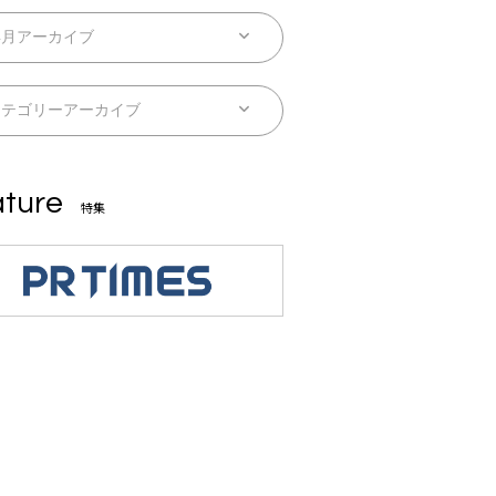
ture
特集