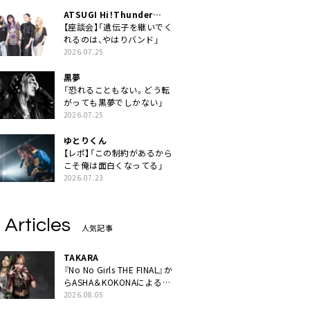
ATSUGI Hi！Thunder
Rock Festival
【座談会】「遺伝子を継いでく
れるのは、やはりバンド」
2026.07.25
黒夢
「恐れることもない。どう転
がっても黒夢でしかない」
2026.07.25
ゆとりくん
【レポ】「この制約があるから
こそ俺は面白くなってる」
2026.07.23
 Articles
人気記事
TAKARA
『No No Girls THE FINAL』か
らASHA＆KOKONAによるユ
ニット・TAKARAがデビュー
2026.08.05