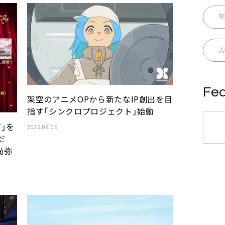
Fea
架空のアニメOPから新たなIP創出を目
指す「シンクロプロジェクト」始動
グ」を
2026.08.06
だ
尚弥