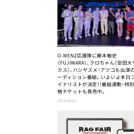
O-MENZ応援隊に藤本敏史
（FUJIWARA）、クロちゃん（安田
カス）、ハシヤスメ・アツコも出演
ーディション番組。いよいよ本日
イナリストが決定！！番組連動・特
格チケットも発売中。
2026.08.06