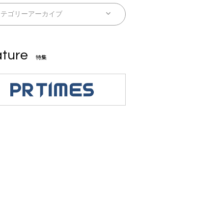
ture
特集