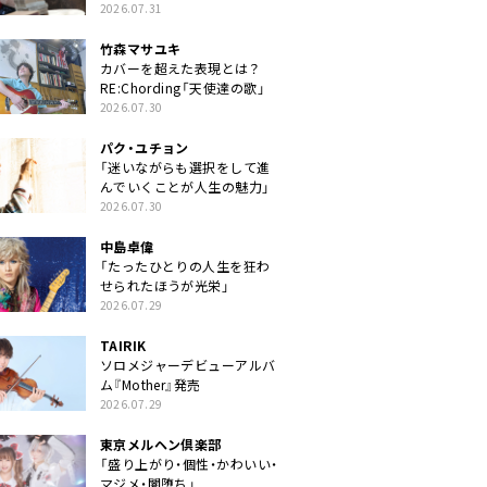
クトに」
2026.07.31
竹森マサユキ
カバーを超えた表現とは？
RE:Chording「天使達の歌」
2026.07.30
パク・ユチョン
「迷いながらも選択をして進
んでいくことが人生の魅力」
2026.07.30
中島卓偉
「たったひとりの人生を狂わ
せられたほうが光栄」
2026.07.29
TAIRIK
ソロメジャーデビューアルバ
ム『Mother』発売
2026.07.29
東京メルヘン倶楽部
「盛り上がり・個性・かわいい・
マジメ・闇堕ち」