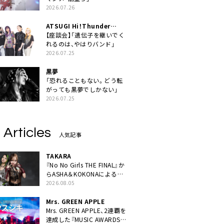
2026.07.26
ATSUGI Hi！Thunder
Rock Festival
【座談会】「遺伝子を継いでく
れるのは、やはりバンド」
2026.07.25
黒夢
「恐れることもない。どう転
がっても黒夢でしかない」
2026.07.25
 Articles
人気記事
TAKARA
『No No Girls THE FINAL』か
らASHA＆KOKONAによるユ
ニット・TAKARAがデビュー
2026.08.05
Mrs. GREEN APPLE
Mrs. GREEN APPLE、2連覇を
達成した『MUSIC AWARDS