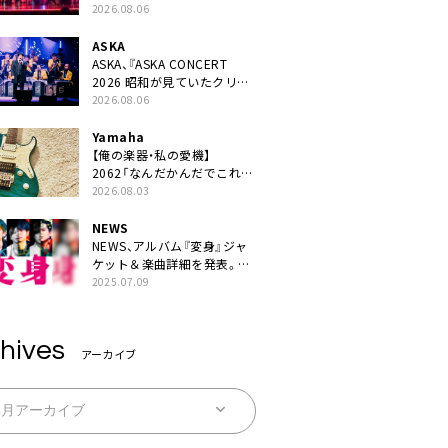
JAPAN 2026』での「クスシ
2026.08.06
キ」ライブパフォーマンスを
YouTube公開
ASKA
ASKA、『ASKA CONCERT
2026 昭和が見ていたクリス
マス!? 』発売＆上映決定
2026.08.06
Yamaha
【俺の楽器・私の愛機】
2062「なんだかんだでこれが
1番」
2026.08.03
NEWS
NEWS、アルバム『変身』ジャ
ケット＆楽曲詳細を発表。ナ
レーションは⼭寺宏⼀
2025.07.09
hives
アーカイブ