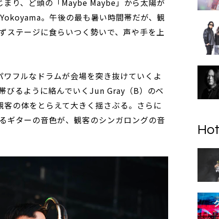
まり、ど頭の「Maybe Maybe」から太陽が
Yokoyama。午後の最も暑い時間帯だが、観
ずステージに食らいつく勢いで、声や手を上
よるパワフルなドラムが会場を突き抜けていくよ
びるように絡んでいくJun Gray（B）のベ
観客の体をとらえて大きく揺さぶる。さらに
るギターの音色が、観客のシンガロングの音
Hot