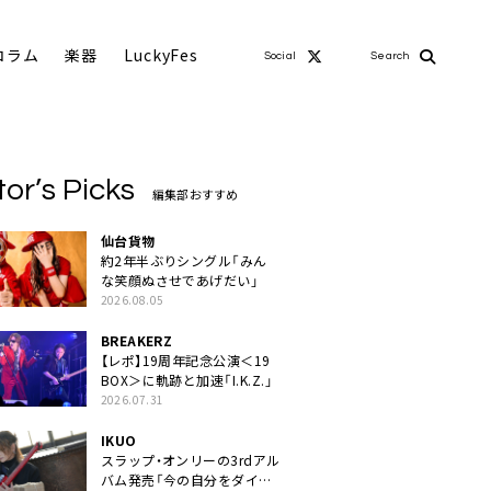
コラム
楽器
LuckyFes
Social
Search
tor’s Picks
編集部おすすめ
仙台貨物
約2年半ぶりシングル「みん
な笑顔ぬさせであげだい」
2026.08.05
BREAKERZ
【レポ】19周年記念公演＜19
BOX＞に軌跡と加速「I.K.Z.」
2026.07.31
IKUO
スラップ・オンリーの3rdアル
バム発売「今の自分をダイレ