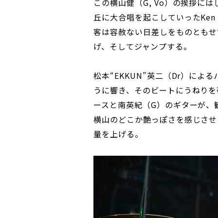
この横山健（G, Vo）の挨拶にはじ
丘に大合唱を起こしていったKen 
客は容赦ない日差しをものともせ
げ、そしてジャンプする。
松本“EKKUN”英二（Dr）に
うに響き、そのビートにうねりを帯
ースと南英紀（G）のギターが、
横山のどこか艶っぽさを感じさせ
量を上げる。