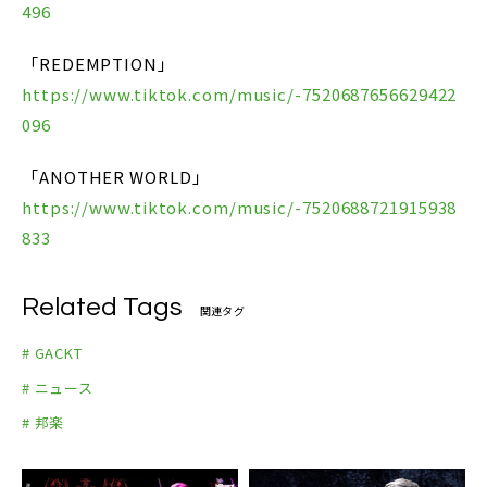
496
「REDEMPTION」
https://www.tiktok.com/music/-7520687656629422
096
「ANOTHER WORLD」
https://www.tiktok.com/music/-7520688721915938
833
Related Tags
関連タグ
# GACKT
# ニュース
# 邦楽