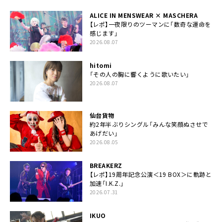
ALICE IN MENSWEAR × MASCHERA
【レポ】一夜限りのツーマンに「数奇な運命を
感じます」
2026.08.07
hitomi
「その人の胸に響くように歌いたい」
2026.08.07
仙台貨物
約2年半ぶりシングル「みんな笑顔ぬさせで
あげだい」
2026.08.05
BREAKERZ
【レポ】19周年記念公演＜19 BOX＞に軌跡と
加速「I.K.Z.」
2026.07.31
IKUO