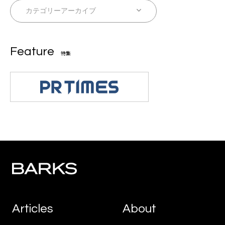
Feature
特集
Articles
About