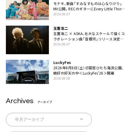
モナキ、新曲「すみなすものは心なりけり」
MV公開。RECのギターにEvery Little Thing・
伊藤一朗参加も
2026.08.07
玉置浩二
玉置浩二 × ASKA、壮大なスケールで描くコ
ラボレーション曲「音銀河」リリース決定。
カップリングには新曲「命の宿り」収録も
2026.08.07
LuckyFes
2026年8月8日（土）＠国営ひたち海浜公園、
絶好の好天の中＜LuckyFes’26＞開幕
2026.08.08
Archives
アーカイブ