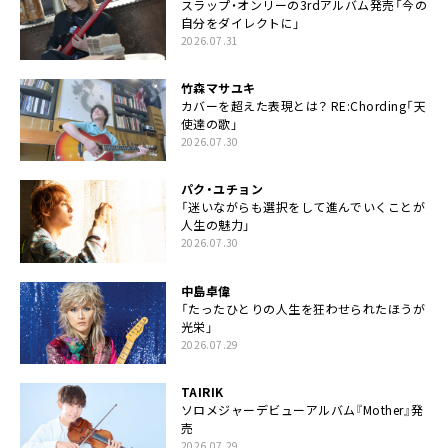
スラップ・オンリーの3rdアルバム発売「今の
自分をダイレクトに」
2026.07.31
竹森マサユキ
カバーを超えた表現とは？ RE:Chording「天
使達の歌」
2026.07.30
パク・ユチョン
「迷いながらも選択をして進んでいくことが
人生の魅力」
2026.07.30
中島卓偉
「たったひとりの人生を狂わせられたほうが
光栄」
2026.07.29
TAIRIK
ソロメジャーデビューアルバム『Mother』発
売
2026.07.29