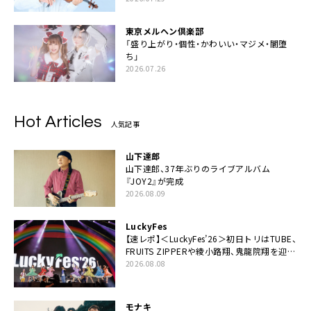
東京メルヘン倶楽部
「盛り上がり・個性・かわいい・マジメ・闇堕
ち」
2026.07.26
Hot Articles
人気記事
山下達郎
山下達郎、37年ぶりのライブアルバム
『JOY2』が完成
2026.08.09
LuckyFes
【速レポ】＜LuckyFes’26＞初日トリはTUBE、
FRUITS ZIPPERや綾小路翔、鬼龍院翔を迎え
た豪華コラボも「知ってたらぜひ一緒に歌っ
2026.08.08
てちょうだい」
モナキ