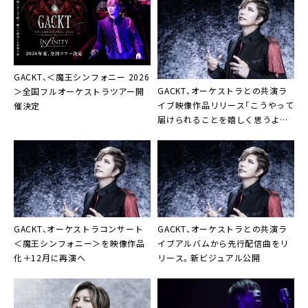
GACKT、＜魔王シンフォニー 2026
GACKT、オーケストラとの共演ラ
＞全国フルオーケストラツアー開
イブ映像作品リリース「こうやって
催決定
届けられることを嬉しく思うよ。
魔王の宴のすべてを感じてくれ。
きっと魂が震えるはずだ」
GACKT、オーケストラコンサート
GACKT、オーケストラとの共演ラ
＜魔王シンフォニー＞を映像作品
イブアルバムから先行配信曲をリ
化＋12月に再演へ
リース。新ビジュアル公開