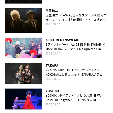
玉置浩二
玉置浩二 × ASKA、壮大なスケールで描くコ
ラボレーション曲「音銀河」リリース決定。
カップリングには新曲「命の宿り」収録も
2026.08.07
ALICE IN MENSWEAR
【ライヴレポート】ALICE IN MENSWEAR ×
MASCHERA、ツーマン＜Masquerade in
Wonderland＞に一夜限り豪華共演と14年
2026.08.07
ぶり帰還「数奇な運命を感じます」
TAKARA
『No No Girls THE FINAL』からASHA＆
KOKONAによるユニット・TAKARAがデビュ
ー
2026.08.05
YOSHIKI
YOSHIKI、ダイアナ・ロスとの共演「If We
Hold On Together」ライブ映像公開
2026.08.07