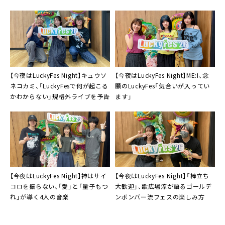
イブ
【今夜はLuckyFes Night】キュウソ
【今夜はLuckyFes Night】ME:I、念
ネコカミ、「LuckyFesで何が起こる
願のLuckyFes「気合いが入ってい
かわからない」規格外ライブを予告
ます」
【今夜はLuckyFes Night】神はサイ
【今夜はLuckyFes Night】「棒立ち
コロを振らない、「愛」と「量子もつ
大歓迎」、歌広場淳が語るゴールデ
れ」が導く4人の音楽
ンボンバー流フェスの楽しみ方