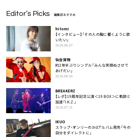
Editor’s Picks
編集部おすすめ
hitomi
【インタビュー】「その人の胸に響くように歌
いたい」
2026.08.07
仙台貨物
約2年半ぶりシングル「みんな笑顔ぬさせで
あげだい」
2026.08.05
BREAKERZ
【レポ】19周年記念公演＜19 BOX＞に軌跡と
加速「I.K.Z.」
2026.07.31
IKUO
スラップ・オンリーの3rdアルバム発売「今の
自分をダイレクトに」