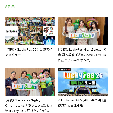
# 邦楽
【特集】＜LuckyFes’26＞出演者イ
【今夜はLuckyFes Night】Liella! 絵
ンタビュー
森 彩×坂倉 花「え、あのLuckyFes
に出ていいんですか？」
【今夜はLuckyFes Night】
＜LuckyFes’26＞、ABEMAで4日連
Omoinotake、「夏フェスだけは別
続無料独占生中継
物」LuckyFesで届けたい”今”のラ