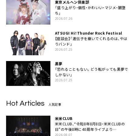
東京メルヘン倶楽部
「盛り上がり・個性・かわいい・マジメ・闇堕
ち」
2026.07.26
ATSUGI Hi！Thunder Rock Festival
【座談会】「遺伝子を継いでくれるのは、やは
りバンド」
2026.07.25
黒夢
「恐れることもない。どう転がっても黒夢で
しかない」
2026.07.25
Hot Articles
人気記事
米米CLUB
米米CLUB、“令和8年8月8日・米米CLUBの
日”の午後8時に40周年ライブより
「FANtachy medley」を88年限定公開
2026.08.07