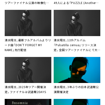
ツアーファイナル公演の映像化決
49人による「PUZZLE (Another
定
ver.)」MV公開決定
清水翔太、最新フルアルバムよりリ
清水翔太、11thアルバム
ード曲「DON’T FORGET MY
『Pulsatilla cernua』リリース決
NAME」先行配信
定。全国ツアーファイナルにて大
阪大阪城ホール公演開催決定も
清水翔太、2025年ツアー開催決
清水翔太、3年ぶりの日本武道館公
定。ファイナルは武道館2DAYS
演開催決定