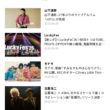
山下達郎
山下達郎、37年ぶりのライブアルバム
『JOY2』が完成
2026.08.09
LuckyFes
【速レポ】＜LuckyFes’26＞初日トリはTUBE、
FRUITS ZIPPERや綾小路翔、鬼龍院翔を迎え
た豪華コラボも「知ってたらぜひ一緒に歌っ
2026.08.08
てちょうだい」
モナキ
モナキ、新曲「すみなすものは心なりけり」
MV公開。RECのギターにEvery Little Thing・
伊藤一朗参加も
2026.08.07
玉置浩二
玉置浩二 × ASKA、壮大なスケールで描くコ
ラボレーション曲「音銀河」リリース決定。
カップリングには新曲「命の宿り」収録も
2026.08.07