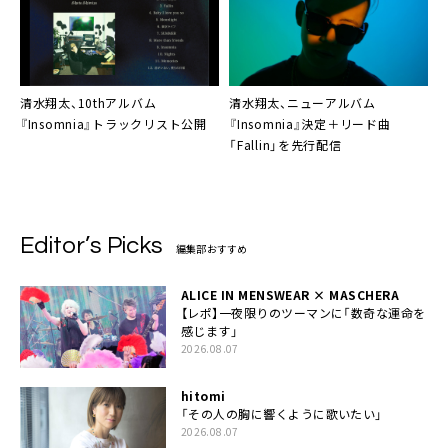
清水翔太、10thアルバム
清水翔太、ニューアルバム
『Insomnia』トラックリスト公開
『Insomnia』決定＋リード曲
「Fallin」を先行配信
Editor’s Picks
編集部おすすめ
ALICE IN MENSWEAR × MASCHERA
【レポ】一夜限りのツーマンに「数奇な運命を
感じます」
2026.08.07
hitomi
「その人の胸に響くように歌いたい」
2026.08.07