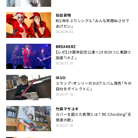
仙台貨物
約2年半ぶりシングル「みんな笑顔ぬさせで
あげだい」
2026.08.05
BREAKERZ
【レポ】19周年記念公演＜19 BOX＞に軌跡と
加速「I.K.Z.」
2026.07.31
IKUO
スラップ・オンリーの3rdアルバム発売「今の
自分をダイレクトに」
2026.07.31
竹森マサユキ
カバーを超えた表現とは？ RE:Chording「天
使達の歌」
2026.07.30