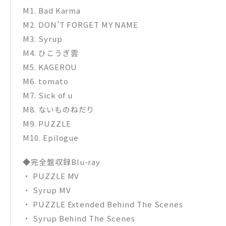
M1. Bad Karma
M2. DON’T FORGET MY NAME
M3. Syrup
M4. ひこうぎ雲
M5. KAGEROU
M6. tomato
M7. Sick of u
M8. ないものねだり
M9. PUZZLE
M10. Epilogue
◆完全盤収録Blu-ray
・ PUZZLE MV
・ Syrup MV
・ PUZZLE Extended Behind The Scenes
・ Syrup Behind The Scenes