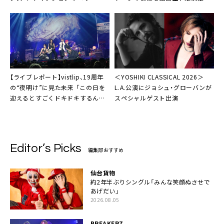
ァレル出演決定
【ライブレポート】vistlip、19周年
＜YOSHIKI CLASSICAL 2026＞
の“夜明け”に見た未来 「この日を
L.A.公演にジョシュ・グローバンが
迎えるとすごくドキドキするんだ
スペシャルゲスト出演
よね。大切さが、すごく特別だか
ら」
Editor’s Picks
編集部おすすめ
仙台貨物
約2年半ぶりシングル「みんな笑顔ぬさせで
あげだい」
2026.08.05
BREAKERZ