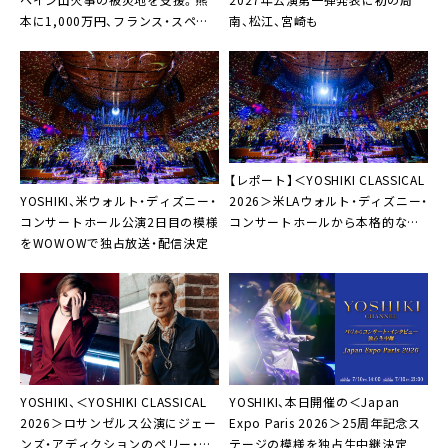
本に1,000万円、フランス・スペイ
南、松江、宮崎も
ンに総額10万ユーロの寄付
【レポート】＜YOSHIKI CLASSICAL
YOSHIKI、米ウォルト・ディズニー・
2026＞米LAウォルト・ディズニー・
コンサートホール公演2日目の模様
コンサートホールから本格的な世
をWOWOWで独占放送・配信決定
界再始動
YOSHIKI、＜YOSHIKI CLASSICAL
YOSHIKI、本日開催の＜Japan
2026＞ロサンゼルス公演にジェー
Expo Paris 2026＞25周年記念ス
ンズ・アディクションのペリー・フ
テージの模様を独占生中継決定