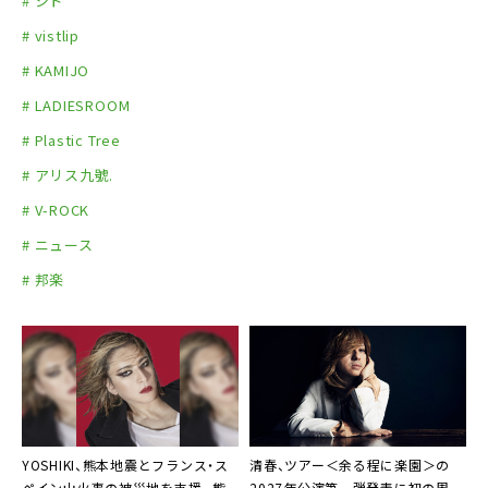
# シド
# vistlip
# KAMIJO
# LADIESROOM
# Plastic Tree
# アリス九號.
# V-ROCK
# ニュース
# 邦楽
YOSHIKI、熊本地震とフランス・ス
清春、ツアー＜余る程に楽園＞の
ペイン山火事の被災地を支援。熊
2027年公演第一弾発表に初の周