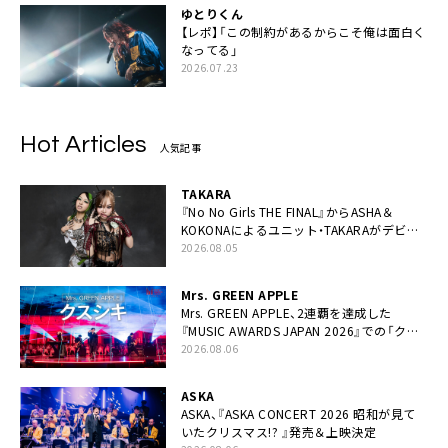
ゆとりくん
【レポ】「この制約があるからこそ俺は面白く
なってる」
2026.07.23
Hot Articles
人気記事
TAKARA
『No No Girls THE FINAL』からASHA＆
KOKONAによるユニット・TAKARAがデビュ
ー
2026.08.05
Mrs. GREEN APPLE
Mrs. GREEN APPLE、2連覇を達成した
『MUSIC AWARDS JAPAN 2026』での「クス
シキ」ライブパフォーマンスをYouTube公開
2026.08.06
ASKA
ASKA、『ASKA CONCERT 2026 昭和が見て
いたクリスマス!? 』発売＆上映決定