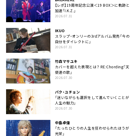
【レポ】19周年記念公演＜19 BOX＞に軌跡と
加速「I.K.Z.」
2026.07.31
IKUO
スラップ・オンリーの3rdアルバム発売「今の
自分をダイレクトに」
2026.07.31
竹森マサユキ
カバーを超えた表現とは？ RE:Chording「天
使達の歌」
2026.07.30
パク・ユチョン
「迷いながらも選択をして進んでいくことが
人生の魅力」
2026.07.30
中島卓偉
「たったひとりの人生を狂わせられたほうが
光栄」