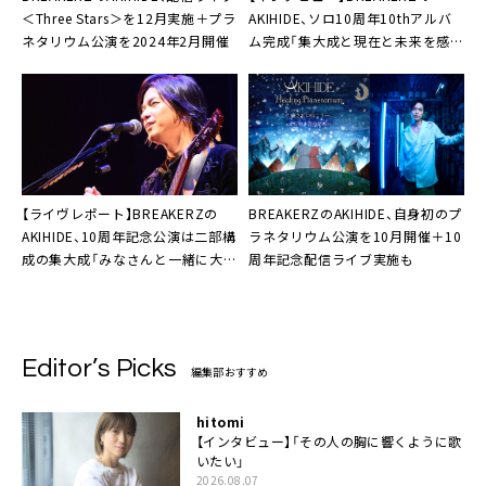
＜Three Stars＞を12月実施＋プラ
AKIHIDE、ソロ10周年10thアルバ
ネタリウム公演を2024年2月開催
ム完成「集大成と現在と未来を感じ
てもらえる」
【ライヴレポート】BREAKERZの
BREAKERZのAKIHIDE、自身初のプ
AKIHIDE、10周年記念公演は二部構
ラネタリウム公演を10月開催＋10
成の集大成「みなさんと一緒に大き
周年記念配信ライブ実施も
な生命の物語を作っていきたい」
Editor’s Picks
編集部おすすめ
hitomi
【インタビュー】「その人の胸に響くように歌
いたい」
2026.08.07