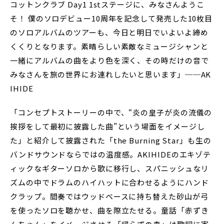
コットンクラブ Day1 1stステージに、みなさんようこ
そ！ 僕のソロデビュー10周年を記念して発売した10枚目
のソロアルバムのツアーも、今日と明日でいよいよ締め
くくりとなります。素晴らしい素敵なミュージシャンと
一緒にアルバムの曲をより色を深く、その時だけの音で
みなさんを旅の世界にお連れしたいと思います」──AK
IHIDE
「コンセプトストーリーの中で、“炎の皇子が炎の流儀の
挨拶をして最初に披露した曲”という場面をイメージし
た」と紹介して披露された「the Burning Star」も生の
バンドサウンドならではの温度感。AKIHIDEのエキゾテ
ィックなギターソロから歌に移行し、スパニッシュなリ
ズムの中でドラムのハイハットに合わせるようにハンド
クラップ。間奏ではウッドベースに持ち替えた砂山が弓
を使ったソロを聴かせ、曲を際立たせる。童話「赤ずき