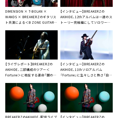
DIMENSION × T-BOLAN ×
【インタビュー】BREAKERZの
WANDS × BREAKERZのギタリス
AKIHIDE、12thアルバムは一連のス
ト共演による＜B ZONE GUITAR
トーリー完結編にしてソロワーク
SUMMIT＞、2年ぶりに開催決定
集大成「すべての愛おしい人たちへ
感謝を」
【ライヴレポート】BREAKERZの
【インタビュー】BREAKERZの
AKIHIDE、二部構成のツアー＜
AKIHIDE、11thソロアルバム
Fortune＞に相反する運命「闇の中
『Fortune』に生々しさと熱さ「自ら
に小さな灯火を」
運命を幸運に変えるために」
BREAKERZのAKIHIDE、配信ライブ
【インタビュー】BREAKERZの