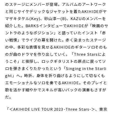
のステージにメンバーが登場。アルバムのアートワーク
と同じサイケデリックなジャケットを着たAKIHIDEがヤ
マザキタケル(Key)、砂山淳一(B)、KAZUのメンバーを
紹介した。BARKSインタビューでAKIHIDEが「映画のサ
ントラのようなポジション」と語っていたインスト「赤
い戦慄」でライブの幕を開けた。赤く染まったステージ
の中、多彩な表情を見せるAKIHIDEのギターソロそのも
のが曲のドラマを作り出していく。「Three Starsによ
うこそ」と挨拶し、ロックギタリストの原点に戻ってソ
ロを弾きまくりたかったという「Singing in the Starli
ght」へ。時折、身体を折り曲げるようにして切なくも
エモーショナルなソロを奏でるAKIHIDE。そのプレイと
歌を活かす細やかでスキルが高いバックの演奏もさすが
だ。
「＜AKIHIDE LIVE TOUR 2023 -Three Stars-＞、東京