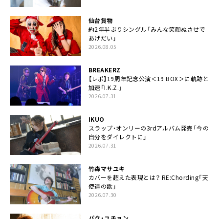
仙台貨物
約2年半ぶりシングル「みんな笑顔ぬさせで
あげだい」
2026.08.05
BREAKERZ
【レポ】19周年記念公演＜19 BOX＞に軌跡と
加速「I.K.Z.」
2026.07.31
IKUO
スラップ・オンリーの3rdアルバム発売「今の
自分をダイレクトに」
2026.07.31
竹森マサユキ
カバーを超えた表現とは？ RE:Chording「天
使達の歌」
2026.07.30
パク・ユチョン