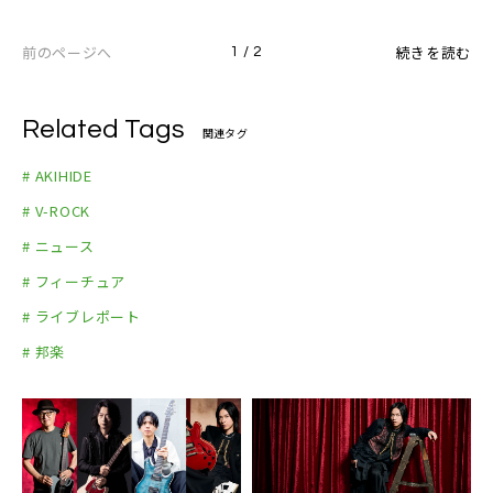
◆AKIHIDE オフィシャルサイト
◆AKIHIDE オフィシャルTwitter
前のページへ
続きを読む
1 / 2
◆AKIHIDE オフィシャルYouTubeチャンネル
◆BREAKERZ オフィシャルサイト
Related Tags
関連タグ
◆BREAKERZ オフィシャルYouTubeチャンネル
# AKIHIDE
# V-ROCK
# ニュース
# フィーチュア
# ライブレポート
# 邦楽