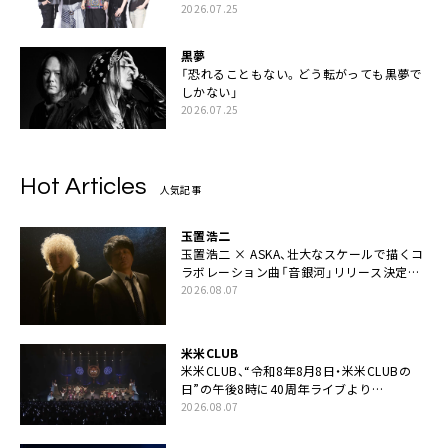
2026.07.25
黒夢
「恐れることもない。どう転がっても黒夢で
しかない」
2026.07.25
Hot Articles
人気記事
玉置浩二
玉置浩二 × ASKA、壮大なスケールで描くコ
ラボレーション曲「音銀河」リリース決定。
カップリングには新曲「命の宿り」収録も
2026.08.07
米米CLUB
米米CLUB、“令和8年8月8日・米米CLUBの
日”の午後8時に40周年ライブより
「FANtachy medley」を88年限定公開
2026.08.07