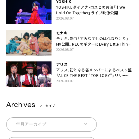
YOSHIKI
YOSHIKI、ダイアナ・ロスとの共演「If We
Hold On Together」ライブ映像公開
2026.08.07
モナキ
モナキ、新曲「すみなすものは心なりけり」
MV公開。RECのギターにEvery Little Thing・
伊藤一朗参加も
2026.08.07
アリス
アリス、初となる各メンバーによるベスト盤
『ALICE THE BEST “TORILOGY”』リリース
決定
2026.08.07
Archives
アーカイブ