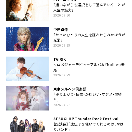
「迷いながらも選択をして進んでいくことが
人生の魅力」
2026.07.30
中島卓偉
「たったひとりの人生を狂わせられたほうが
光栄」
2026.07.29
TAIRIK
ソロメジャーデビューアルバム『Mother』発
売
2026.07.29
東京メルヘン倶楽部
「盛り上がり・個性・かわいい・マジメ・闇堕
ち」
2026.07.26
ATSUGI Hi！Thunder Rock Festival
【座談会】「遺伝子を継いでくれるのは、やは
りバンド」