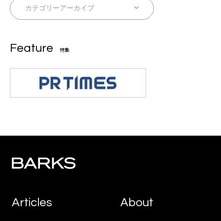
Feature
特集
Articles
About