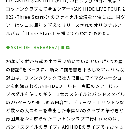
BREAKERZのAKIHIDEが11月23日および24日、東京・
コットンクラブにて全国ツアー＜AKIHIDE LIVE TOUR 2
023 -Three Stars-＞のファイナル公演を開催した。同ツ
アーはソロ10周年を迎えてリリースされたオリジナルア
ルバム『Three Stars』を携えて行われたものだ。
◆AKIHIDE [BREAKERZ] 画像
20年近く前から頭の中で思い描いていたという“3つの星
の物語”をベースに、新たに曲を書き下ろしたアルバム収
録曲は、ファンタジックで壮大で自由でイマジネーショ
ンを刺激されるAKIHIDEワールド。今回のツアーはルー
プペダルを使ったギター1本のスタイルとバンドスタイル
の2パターンが楽しめる内容だ。デューク・エリントンな
ど数々の大スターを輩出した米国NYのクラブの華やぎと
雰囲気を今に蘇らせたコットンクラブで行われたのは、
バンドスタイルのライブ。AKIHIDEのライブではおなじ