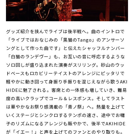
グッズ紹介を挟んでライブは後半戦へ。曲のイントロで
「ライブではおなじみの「黒猫のTango」のアンサーソ
ングとして作った曲です」と伝えたシャッフルナンバー
「白猫のランデヴー」も、お互いの音に呼応するような
ソロ回しが盛り込まれた演奏がスリリング。砂山のウッ
ドベースもロカビリーテイストのアレンジにピッタリで
軽やかに動き回って身振り手振りを混じえながら歌うAKI
HIDEに魅了される。客席との一体感も増していき、難易
度の高いクラップでコール＆レスポンス。そしてラスト
は華やかなお祭り感満載の「⻘ノ祭」へ。熱量を上げて
いくステージとシンクロするテンポの速さ、途中でお囃
子のリズムになるアレンジも賑やかで、後半でAKIHIDE
が「イエー！」と声を上げてのファンとのやり取りも。