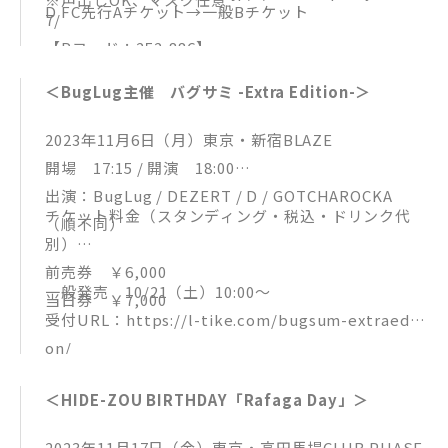
D FC先行Aチケット→一般Bチケット
7/
【Pコード：252-886】
ローソンチケット http://l-tike.com/【Lコード：7
＜BugLug主催 バグサミ -Extra Edition-＞
0970】
e+ イープラス https://eplus.jp/sf/word/00000053
2023年11月6日（月）東京・新宿BLAZE
85
開場 17:15 / 開演 18:00
出演：BugLug / DEZERT / D / GOTCHAROCKA
チケット料金（スタンディング・税込・ドリンク代
（順不同）
別）
前売券 ￥6,000
一般発売 10/21（土）10:00～
当日券 ￥7,000
受付URL：https://l-tike.com/bugsum-extraediti
on/
申込枚数：1申込につき4枚まで
＜HIDE-ZOU BIRTHDAY「Rafaga Day」＞
2023年11月17日（金）東京・高田馬場CLUB PHASE