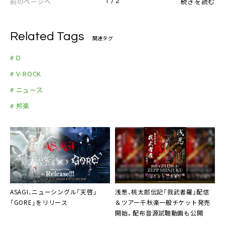
前のページへ
続きを読む
1 / 2
Related Tags
関連タグ
# D
# V-ROCK
# ニュース
# 邦楽
ASAGI、ニューシングル「天啓」
浅葱、桃太郎伝記「我武者羅」配信
「GORE」をリリース
＆ツアー千秋楽一般チケット発売
開始。配布音源試聴動画も公開