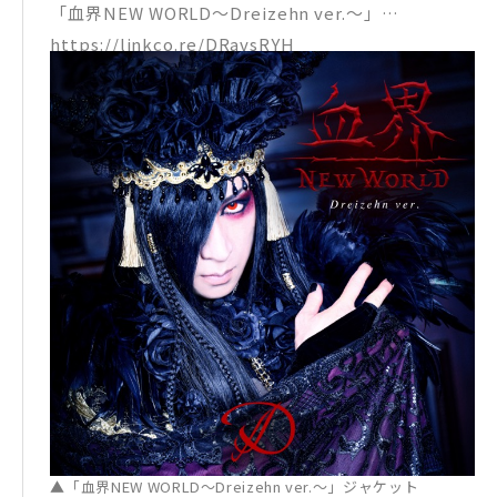
「血界NEW WORLD～Dreizehn ver.～」
https://linkco.re/DRavsRYH
▲「血界NEW WORLD～Dreizehn ver.～」ジャケット