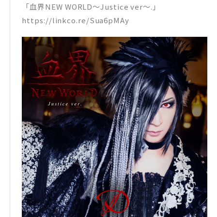
「血界NEW WORLD～Justice ver～.」
https://linkco.re/Sua6pMAy