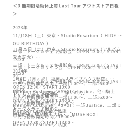
＜D 無期限活動休止前 Last Tour アウトストア日程
＞
2023年
11月18日（土） 東京・Studio Rosarium（-HIDE-Z
OU BIRTHDAY-）
11月25日（土） 東京・Studio Rosarium（アルバム
一部：トーク＆チェキ撮影会 OPEN 13:00／START
発売記念）
13:30
一部：トーク＆チェキ撮影会 OPEN 13:00／START
二部：トーク＆サイン会 OPEN 18:00／START 18:
2024年
13:30
30
1月8日（月・祝） 福岡・「ライブハウス秘密」
二部：トーク＆チェキ撮影会 OPEN 18:00／START
※先行物販開始時間／一部11:00～、二部16:00～
OPEN 12:30／START 13:00
18:30
Member Costume／ASAGI：Justice、他四騎士
1月9日（金） 名古屋・「静かの海」
トーク＆チェキ撮影会
※先行物販開始時間／一部11:00～、二部16:00～
OPEN 19:00／START 19:30
※先行物販開始時間／11:30～
Member Costume／ASAGI：一部 Justice、二部 D
トーク＆チェキ撮影会
Member Costume／私服
reizehn、他四騎士
2月12日（月・祝） 大阪・「MUSE BOX」
※先行物販開始時間／18:00～
OPEN 12:30／START 13:00
Member Costume／私服