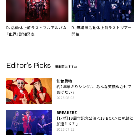
D、活動休止前ラストフルアルバム
D、無期限活動休止前ラストツアー
『血界』詳細発表
開催
Editor’s Picks
編集部おすすめ
仙台貨物
約2年半ぶりシングル「みんな笑顔ぬさせで
あげだい」
2026.08.05
BREAKERZ
【レポ】19周年記念公演＜19 BOX＞に軌跡と
加速「I.K.Z.」
2026.07.31