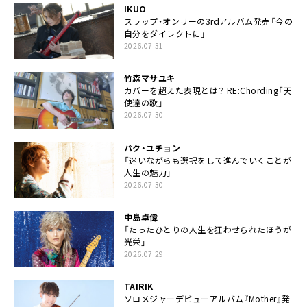
IKUO
スラップ・オンリーの3rdアルバム発売「今の
自分をダイレクトに」
2026.07.31
竹森マサユキ
カバーを超えた表現とは？ RE:Chording「天
使達の歌」
2026.07.30
パク・ユチョン
「迷いながらも選択をして進んでいくことが
人生の魅力」
2026.07.30
中島卓偉
「たったひとりの人生を狂わせられたほうが
光栄」
2026.07.29
TAIRIK
ソロメジャーデビューアルバム『Mother』発