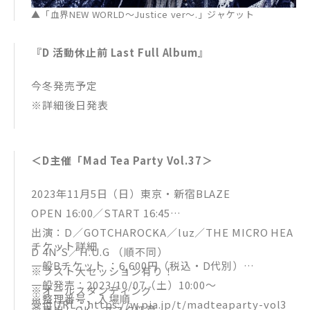
▲「血界NEW WORLD～Justice ver～.」ジャケット
『D 活動休止前 Last Full Album』
今冬発売予定
※詳細後日発表
＜D主催「Mad Tea Party Vol.37＞
2023年11月5日（日）東京・新宿BLAZE
OPEN 16:00／START 16:45
出演：D／GOTCHAROCKA／luz／THE MICRO HEA
チケット詳細
D 4N’S／H.U.G （順不同）
一般Bチケット ：6,600円（税込・D代別）
※ラスト大セッション有り！
一般発売：2023/10/07（土）10:00～
※オールスタンディング
※整理番号、入場順
受付URL：https://w.pia.jp/t/madteaparty-vol3
※声出しOK、マスク任意