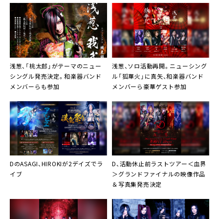
浅葱、「桃太郎」がテーマのニュー
浅葱、ソロ活動再開。ニューシング
シングル発売決定。和楽器バンド
ル「狐華火」に真矢、和楽器バンド
メンバーらも参加
メンバーら豪華ゲスト参加
DのASAGI、HIROKIが2デイズでラ
D、活動休止前ラストツアー＜血界
イブ
＞グランドファイナルの映像作品
＆写真集発売決定