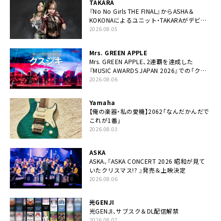
TAKARA
『No No Girls THE FINAL』からASHA＆
KOKONAによるユニット・TAKARAがデビュ
ー
2026.08.05
Mrs. GREEN APPLE
Mrs. GREEN APPLE、2連覇を達成した
『MUSIC AWARDS JAPAN 2026』での「クス
シキ」ライブパフォーマンスをYouTube公開
2026.08.06
Yamaha
【俺の楽器・私の愛機】2062「なんだかんだで
これが1番」
2026.08.03
ASKA
ASKA、『ASKA CONCERT 2026 昭和が見て
いたクリスマス!? 』発売＆上映決定
2026.08.06
光GENJI
光GENJI、サブスク＆DL配信解禁
2026.08.07