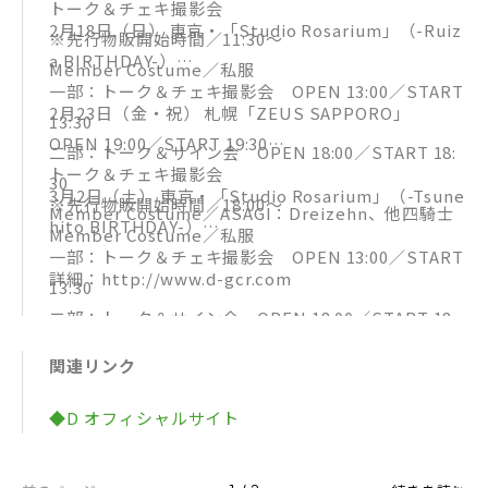
トーク＆チェキ撮影会
2月18日（日） 東京・「Studio Rosarium」（-Ruiz
※先行物販開始時間／11:30～
a BIRTHDAY-）
Member Costume／私服
一部：トーク＆チェキ撮影会 OPEN 13:00／START
2月23日（金・祝） 札幌「ZEUS SAPPORO」
13:30
OPEN 19:00／START 19:30
二部：トーク＆サイン会 OPEN 18:00／START 18:
トーク＆チェキ撮影会
30
3月2日（土） 東京・「Studio Rosarium」（-Tsune
※先行物販開始時間／18:00～
Member Costume／ASAGI：Dreizehn、他四騎士
hito BIRTHDAY-）
Member Costume／私服
一部：トーク＆チェキ撮影会 OPEN 13:00／START
詳細：http://www.d-gcr.com
13:30
二部：トーク＆サイン会 OPEN 18:00／START 18:
30
関連リンク
Member Costume／ASAGI：Dahlie、他四騎士
◆D オフィシャルサイト