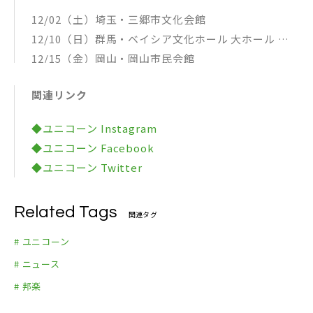
12/02（土）埼玉・三郷市文化会館
12/10（日）群馬・ベイシア文化ホール 大ホール
12/15（金）岡山・岡山市民会館
12/17（日）高知・高知県立県民文化ホール
関連リンク
12/24（日）茨城・水戸市民会館 グロービスホール
01/13（土）秋田・あきた芸術劇場ミルハス
◆ユニコーン Instagram
01/14（日）宮城・仙台サンプラザホール
◆ユニコーン Facebook
01/20（土）神奈川・パシフィコ横浜 国立大ホール
◆ユニコーン Twitter
01/27（土）愛知・名古屋国際会議場センチュリーホ
ール
Related Tags
01/28（日）愛知・名古屋国際会議場センチュリーホ
関連タグ
ール
# ユニコーン
02/11（日）大阪・フェスティバルホール
# ニュース
02/12（月・祝）大阪・フェスティバルホール
# 邦楽
02/16（金）新潟・新潟テルサ
02/18（日）石川・本多の森 北電ホール