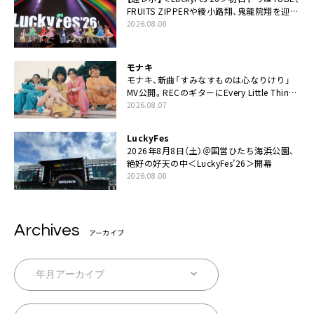
FRUITS ZIPPERや綾小路翔、鬼龍院翔を迎え
た豪華コラボも「知ってたらぜひ一緒に歌っ
2026.08.08
てちょうだい」
モナキ
モナキ、新曲「すみなすものは心なりけり」
MV公開。RECのギターにEvery Little Thing・
伊藤一朗参加も
2026.08.07
LuckyFes
2026年8月8日（土）＠国営ひたち海浜公園、
絶好の好天の中＜LuckyFes’26＞開幕
2026.08.08
Archives
アーカイブ