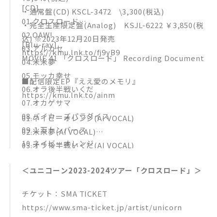
[CD]
・通常盤(CD) KSCL-3472 \3,300(税込)
01.クロスロード
・完全生産限定盤(Analog) KSJL-6222 ￥3,850(税
02.OAW!
込) ※2023年12月20日発売
[Blu-ray]
03.アルカセ
https://kmu.lnk.to/fj9yB9
MOVIE 41 「クロスロード」 Recording Document
04.米米夢
05.モッカ幸せ
■配信限定EP『ええ愛のメモリ』
06.オラ後半戦いくだ
https://kmu.lnk.to/ainm
07.オカゲサマ
08.バイカーズパラダイス
01.ネイビーオレンジ(AI VOCAL)
09.１万トンバース
02.米米夢(AI VOCAL)
10.ネイビーオレンジ
03.オラ後半戦いくだ(AI VOCAL)
11.100年ぶる〜す
04.モッカ幸せ(AI VOCAL)
＜ユニコーン2023-2024ツアー「クロスロード」＞
05.OAW! (AI VOCAL)
チケット：SMA TICKET
https://www.sma-ticket.jp/artist/unicorn