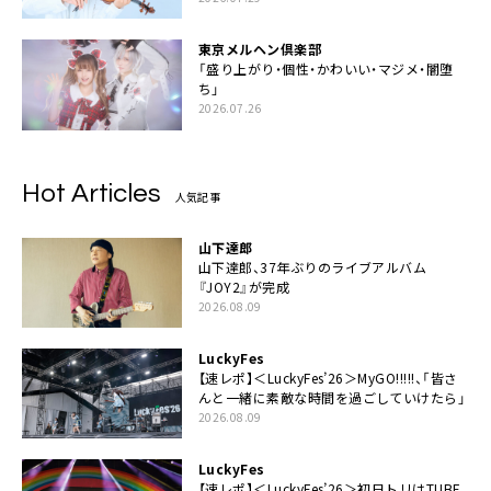
東京メルヘン倶楽部
「盛り上がり・個性・かわいい・マジメ・闇堕
ち」
2026.07.26
Hot Articles
人気記事
山下達郎
山下達郎、37年ぶりのライブアルバム
『JOY2』が完成
2026.08.09
LuckyFes
【速レポ】＜LuckyFes’26＞MyGO!!!!!、「皆さ
んと一緒に素敵な時間を過ごしていけたら」
2026.08.09
LuckyFes
【速レポ】＜LuckyFes’26＞初日トリはTUBE、