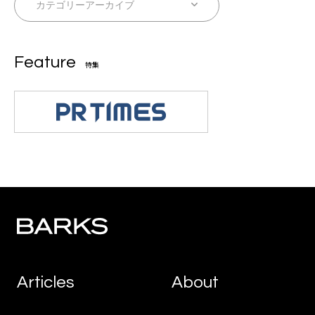
Feature
特集
Articles
About