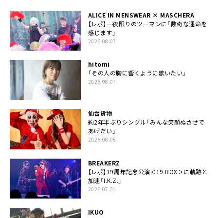
ALICE IN MENSWEAR × MASCHERA
【レポ】一夜限りのツーマンに「数奇な運命を
感じます」
2026.08.07
hitomi
「その人の胸に響くように歌いたい」
2026.08.07
仙台貨物
約2年半ぶりシングル「みんな笑顔ぬさせで
あげだい」
2026.08.05
BREAKERZ
【レポ】19周年記念公演＜19 BOX＞に軌跡と
加速「I.K.Z.」
2026.07.31
IKUO