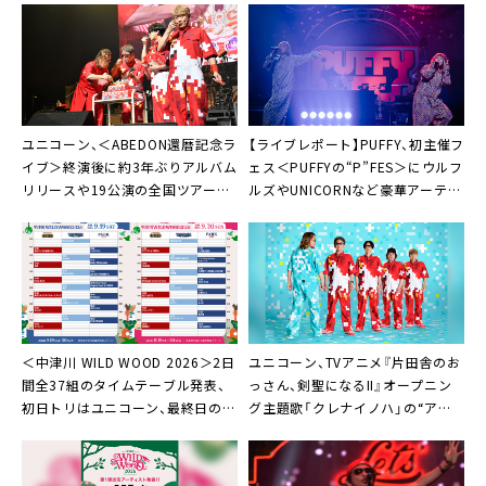
02/23（金・祝）熊本・市民会館シアーズホーム夢ホ
ール（熊本市民会館）
02/24（土）福岡・福岡サンパレス
03/01（金）北海道・札幌文化芸術劇場 hitaru
ユニコーン、＜ABEDON還暦記念ラ
【ライブレポート】PUFFY、初主催フ
03/03（日）北海道・旭川市民文化会館
イブ＞終演後に約3年ぶりアルバム
ェス＜PUFFYの“P”FES＞にウルフ
03/08（金）東京・東京国際フォーラム ホールA
リリースや19公演の全国ツアー開
ルズやUNICORNなど豪華アーティ
03/09（土）東京・東京国際フォーラム ホールA
催など新情報続々発表
スト仲間が集結
03/15（金）広島・上野学園ホール（広島県立文化芸
術ホール）
03/16（土）広島・上野学園ホール（広島県立文化芸
術ホール）
＜中津川 WILD WOOD 2026＞2日
ユニコーン、TVアニメ『片田舎のお
03/23（土）京都・ロームシアター京都
間全37組のタイムテーブル発表、
っさん、剣聖になるII』オープニン
03/24（日）兵庫・神戸国際会館こくさいホール
初日トリはユニコーン、最終日の大
グ主題歌「クレナイノハ」の“アニ
03/29（金）山形・やまぎん県民ホール（山形県総合
トリは聖飢魔II
メば～じょん”配信スタート
文化芸術館）
03/30（土）山形・やまぎん県民ホール（山形県総合