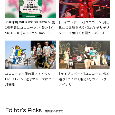
文化芸術館）
＜中津川 WILD WOOD 2026＞、第
【ライブレポート】ユニコーン、奥田
1弾発表にユニコーン、礼賛、HEY-
民生の還暦を祝う＜Let’s チリチリ
SMITH、J(S)W、Hump Back、
タミー＞面白くも温かいバースデ
FOMARE
ーライブに
ユニコーン主催の夏マチュリ＜
【ライブレポート】ユニコーン、公約
LIVE 1173＞、逗子マリーナにて7
通り「とにかく明るい」ツアー・フ
月開催
ァイナル
Editor’s Picks
編集部おすすめ