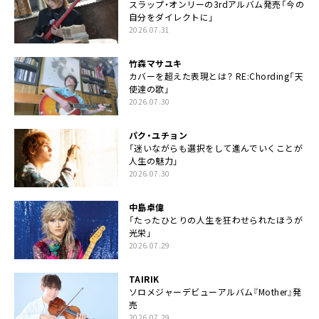
スラップ・オンリーの3rdアルバム発売「今の
自分をダイレクトに」
2026.07.31
竹森マサユキ
カバーを超えた表現とは？ RE:Chording「天
使達の歌」
2026.07.30
パク・ユチョン
「迷いながらも選択をして進んでいくことが
人生の魅力」
2026.07.30
中島卓偉
「たったひとりの人生を狂わせられたほうが
光栄」
2026.07.29
TAIRIK
ソロメジャーデビューアルバム『Mother』発
売
2026.07.29