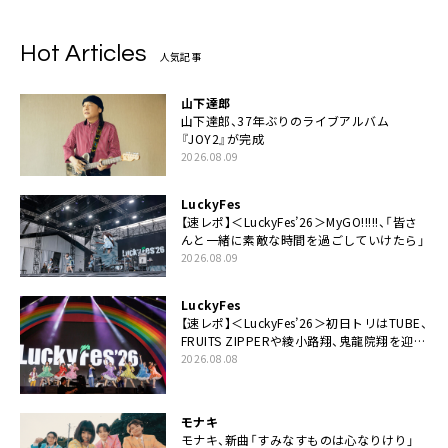
Hot Articles
人気記事
山下達郎
山下達郎、37年ぶりのライブアルバム
『JOY2』が完成
2026.08.09
LuckyFes
【速レポ】＜LuckyFes’26＞MyGO!!!!!、「皆さ
んと一緒に素敵な時間を過ごしていけたら」
2026.08.09
LuckyFes
【速レポ】＜LuckyFes’26＞初日トリはTUBE、
FRUITS ZIPPERや綾小路翔、鬼龍院翔を迎え
た豪華コラボも「知ってたらぜひ一緒に歌っ
2026.08.08
てちょうだい」
モナキ
モナキ、新曲「すみなすものは心なりけり」