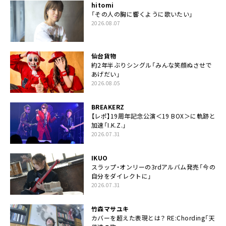
hitomi
「その人の胸に響くように歌いたい」
2026.08.07
仙台貨物
約2年半ぶりシングル「みんな笑顔ぬさせで
あげだい」
2026.08.05
BREAKERZ
【レポ】19周年記念公演＜19 BOX＞に軌跡と
加速「I.K.Z.」
2026.07.31
IKUO
スラップ・オンリーの3rdアルバム発売「今の
自分をダイレクトに」
2026.07.31
竹森マサユキ
カバーを超えた表現とは？ RE:Chording「天