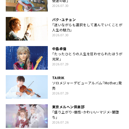
使達の歌」
2026.07.30
パク・ユチョン
「迷いながらも選択をして進んでいくことが
人生の魅力」
2026.07.30
中島卓偉
「たったひとりの人生を狂わせられたほうが
光栄」
2026.07.29
TAIRIK
ソロメジャーデビューアルバム『Mother』発
売
2026.07.29
東京メルヘン倶楽部
「盛り上がり・個性・かわいい・マジメ・闇堕
ち」
2026.07.26