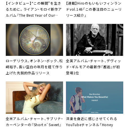
【インタビュー】“この瞬間”を生き
【連載】Hiroのもいもいフィンラン
るために。ライアン・モロイ新作ア
ドvol.146「この春注目のニューリ
ルバム『The Best Year of Our
リース紹介」
Lives』
ローデリウス
、オンネン・ボック、松
全英アルバム・チャート、デヴィッ
﨑裕子、長い空白の年月を経て作り
ド・ギルモアの最新作『邂逅』が初
上げた先鋭的作品リリース
登場1位
全米アルバム・チャート、サブリナ・
洋楽を身近に感じさせてくれる
カーペンターの『Short n’ Sweet』
YouTubeチャンネル「Honey