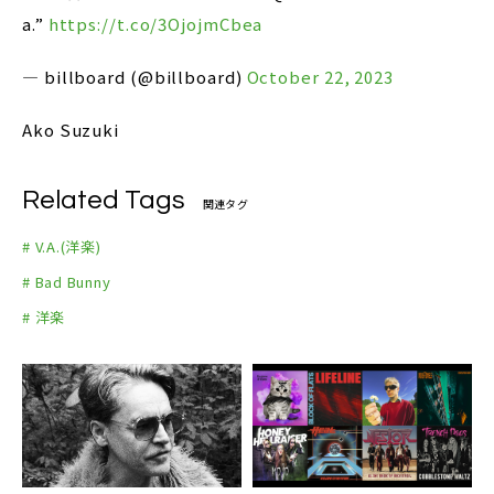
a.”
https://t.co/3OjojmCbea
— billboard (@billboard)
October 22, 2023
Ako Suzuki
Related Tags
関連タグ
# V.A.(洋楽)
# Bad Bunny
# 洋楽