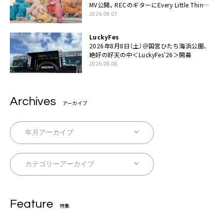
MV公開。RECのギターにEvery Little Thing・
伊藤一朗参加も
2026.08.07
LuckyFes
2026年8月8日（土）＠国営ひたち海浜公園、
絶好の好天の中＜LuckyFes’26＞開幕
2026.08.08
Archives
アーカイブ
Feature
特集