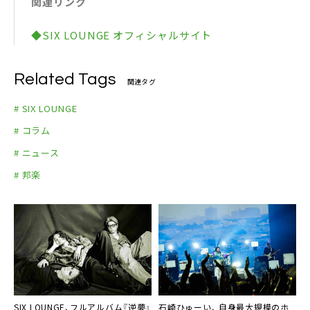
関連リンク
1/18 東京Zepp Shinjuku
11/8 静岡UMBER
11/10 水戸LIGHT HOUSE
◆SIX LOUNGE オフィシャルサイト
11/11 千葉LOOK
11/22 高松DIME
Related Tags
関連タグ
11/23 広島CLUB QUATTRO
11/30 仙台RENSA
# SIX LOUNGE
12/1 盛岡CLUB CHANGE WAVE
# コラム
12/3 函館club cocoa
# ニュース
12/4 札幌cube garden
# 邦楽
12/12 金沢vanvan V4
12/13 富山SOUL POWER
12/15 新潟GOLDEN PIGS RED
SIX LOUNGE、フルアルバム『逆夢』
石崎ひゅーい、 自身最大規模のホ