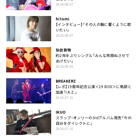
2026.08.07
hitomi
【インタビュー】「その人の胸に響くように歌
いたい」
2026.08.07
仙台貨物
約2年半ぶりシングル「みんな笑顔ぬさせで
あげだい」
2026.08.05
BREAKERZ
【レポ】19周年記念公演＜19 BOX＞に軌跡と
加速「I.K.Z.」
2026.07.31
IKUO
スラップ・オンリーの3rdアルバム発売「今の
自分をダイレクトに」
2026.07.31