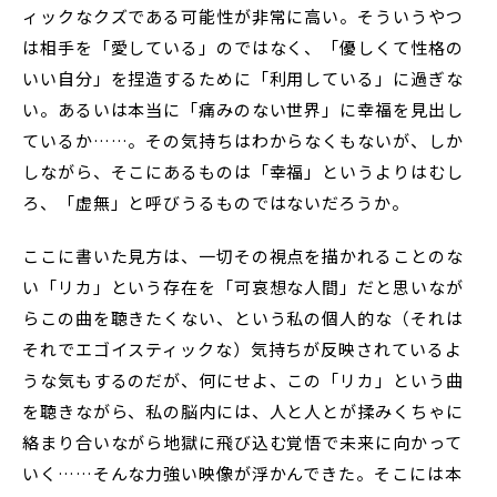
ィックなクズである可能性が非常に高い。そういうやつ
は相手を「愛している」のではなく、「優しくて性格の
いい自分」を捏造するために「利用している」に過ぎな
い。あるいは本当に「痛みのない世界」に幸福を見出し
ているか……。その気持ちはわからなくもないが、しか
しながら、そこにあるものは「幸福」というよりはむし
ろ、「虚無」と呼びうるものではないだろうか。
ここに書いた見方は、一切その視点を描かれることのな
い「リカ」という存在を「可哀想な人間」だと思いなが
らこの曲を聴きたくない、という私の個人的な（それは
それでエゴイスティックな）気持ちが反映されているよ
うな気もするのだが、何にせよ、この「リカ」という曲
を聴きながら、私の脳内には、人と人とが揉みくちゃに
絡まり合いながら地獄に飛び込む覚悟で未来に向かって
いく……そんな力強い映像が浮かんできた。そこには本