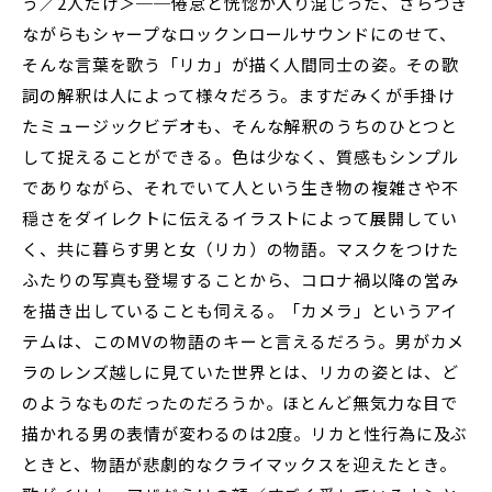
う／2人だけ＞──倦怠と恍惚が入り混じった、ざらつき
ながらもシャープなロックンロールサウンドにのせて、
そんな言葉を歌う「リカ」が描く人間同士の姿。その歌
詞の解釈は人によって様々だろう。ますだみくが手掛け
たミュージックビデオも、そんな解釈のうちのひとつと
して捉えることができる。色は少なく、質感もシンプル
でありながら、それでいて人という生き物の複雑さや不
穏さをダイレクトに伝えるイラストによって展開してい
く、共に暮らす男と女（リカ）の物語。マスクをつけた
ふたりの写真も登場することから、コロナ禍以降の営み
を描き出していることも伺える。「カメラ」というアイ
テムは、このMVの物語のキーと言えるだろう。男がカメ
ラのレンズ越しに見ていた世界とは、リカの姿とは、ど
のようなものだったのだろうか。ほとんど無気力な目で
描かれる男の表情が変わるのは2度。リカと性行為に及ぶ
ときと、物語が悲劇的なクライマックスを迎えたとき。