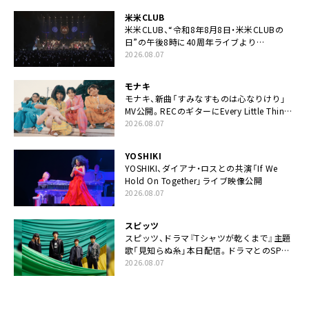
米米CLUB
米米CLUB、“令和8年8月8日・米米CLUBの
日”の午後8時に40周年ライブより
「FANtachy medley」を88年限定公開
2026.08.07
モナキ
モナキ、新曲「すみなすものは心なりけり」
MV公開。RECのギターにEvery Little Thing・
伊藤一朗参加も
2026.08.07
YOSHIKI
YOSHIKI、ダイアナ・ロスとの共演「If We
Hold On Together」ライブ映像公開
2026.08.07
スピッツ
スピッツ、ドラマ『Tシャツが乾くまで』主題
歌「見知らぬ糸」本日配信。ドラマとのSPコ
ラボムービー公開も
2026.08.07