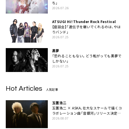
ち」
2026.07.26
ATSUGI Hi！Thunder Rock Festival
【座談会】「遺伝子を継いでくれるのは、やは
りバンド」
2026.07.25
黒夢
「恐れることもない。どう転がっても黒夢で
しかない」
2026.07.25
Hot Articles
人気記事
玉置浩二
玉置浩二 × ASKA、壮大なスケールで描くコ
ラボレーション曲「音銀河」リリース決定。
カップリングには新曲「命の宿り」収録も
2026.08.07