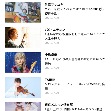
竹森マサユキ
カバーを超えた表現とは？ RE:Chording「天
使達の歌」
2026.07.30
パク・ユチョン
「迷いながらも選択をして進んでいくことが
人生の魅力」
2026.07.30
中島卓偉
「たったひとりの人生を狂わせられたほうが
光栄」
2026.07.29
TAIRIK
ソロメジャーデビューアルバム『Mother』発
売
2026.07.29
東京メルヘン倶楽部
「盛り上がり・個性・かわいい・マジメ・闇堕