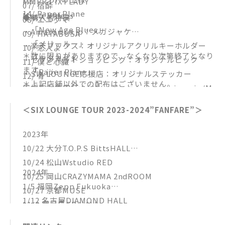
MMER PIXY LADY
07/ 宿酔
14/ Paper Plane
Music Videos
◆購入者特典
08/ エニグマ
「New Age Blues」
・Amazon.co.jp：メガジャケ
09/ HAYABUSA
「メリールー」
・楽天ブックス：オリジナルアクリルキーホルダー
10/ 恋人よ
＊数に限りがありますので、なくなり次第終了となり
「キタカゼ」
・セブンネットショッピング：オリジナルピック
11/ 僕と心臓
ます。
「Paper Plane」
・SIX LOUNGE応援店：オリジナルステッカー
12/ 骨
＊上記店舗以外での配布はございません。
応援店対象店舗：https://www.sonymusic.co.jp/M
13/ アジアの王様
＊Amazon.co.jp、楽天ブックス、その他一部オンラ
usic/Info/six-lounge/shoplist/230920/
14/ Paper Plane
＜SIX LOUNGE TOUR 2023-2024”FANFARE”＞
インショップでは「特典対象商品ページ」と「特典非
15/ リカ
対象商品ページ」がございます。予約の際は、希望さ
16/ 夢みた君が大好きだ
2023年
れる商品ページであることをご確認ください。
10/22 大分T.O.P.S BittsHALL
10/24 松山Wstudio RED
2024年
10/25 岡山CRAZYMAMA 2ndROOM
1/5 福岡Zepp Fukuoka
10/27 京都MUSE
1/12 名古屋DIAMOND HALL
11/2 鹿児島SR HALL
1/14 大阪GORILLA HALL
11/3 宮崎LAZARUS