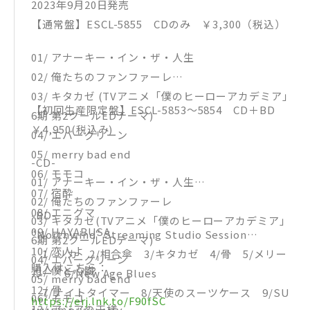
2023年9月20日発売
【通常盤】ESCL-5855 CDのみ ￥3,300（税込）
01/ アナーキー・イン・ザ・人生
02/ 俺たちのファンファーレ
03/ キタカゼ (TVアニメ「僕のヒーローアカデミア」
【初回生産限定盤】ESCL-5853～5854 CD＋BD
6期 第2クールEDテーマ)
￥4,950(税込み)
04/ エバーグリーン
05/ merry bad end
-CD-
06/ モモコ
01/ アナーキー・イン・ザ・人生
07/ 宿酔
02/ 俺たちのファンファーレ
08/ エニグマ
-BD-
03/ キタカゼ(TVアニメ「僕のヒーローアカデミア」
09/ HAYABUSA
“Northwind“ Streaming Studio Session
6期 第2クールEDテーマ)
10/ 恋人よ
1/ リカ 2/相合傘 3/キタカゼ 4/骨 5/メリー
04/ エバーグリーン
購入はこちら：
11/ 僕と心臓
ルー 6/New Age Blues
05/ merry bad end
12/ 骨
7/ナイトタイマー 8/天使のスーツケース 9/SU
06/ モモコ
https://erj.lnk.to/F90fSC
13/ アジアの王様