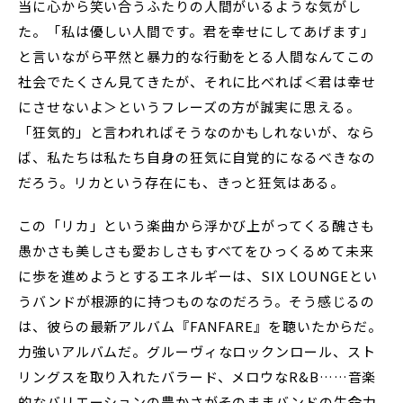
当に心から笑い合うふたりの人間がいるような気がし
た。「私は優しい人間です。君を幸せにしてあげます」
と言いながら平然と暴力的な行動をとる人間なんてこの
社会でたくさん見てきたが、それに比べれば＜君は幸せ
にさせないよ＞というフレーズの方が誠実に思える。
「狂気的」と言われればそうなのかもしれないが、なら
ば、私たちは私たち自身の狂気に自覚的になるべきなの
だろう。リカという存在にも、きっと狂気はある。
この「リカ」という楽曲から浮かび上がってくる醜さも
愚かさも美しさも愛おしさもすべてをひっくるめて未来
に歩を進めようとするエネルギーは、SIX LOUNGEとい
うバンドが根源的に持つものなのだろう。そう感じるの
は、彼らの最新アルバム『FANFARE』を聴いたからだ。
力強いアルバムだ。グルーヴィなロックンロール、スト
リングスを取り入れたバラード、メロウなR&B……音楽
的なバリエーションの豊かさがそのままバンドの生命力