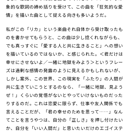
象的な歌詞の締め括りを受けて、この曲を「狂気的な愛
情」を描いた曲として捉える向きも多いようだ。
私がこの「リカ」という楽曲それ自体から受け取ったも
のを書かせてもらうと、この曲は少し捻くれながらも、
でも真っすぐに「愛する人と共に生きること」への想い
を描いているのではないか、と感じられた。＜君だけは
幸せにさせないよ／一緒に地獄をみよう＞というフレー
ズは過剰な感情の発露のように見えるかもしれないが、
しかし案外、この世界、この現実を「ふたり」の人間が
共に生きていこうとするのなら、「一緒に地獄、見よう
ぜ！」くらいの覚悟がないとやっていけないものだった
りするのだ。これは恋愛に限らず、仕事や友人関係でも
言えることだが、「君の幸せのためを思って……」なん
てことを言うやつは、自分の「正しさ」を押し付けたい
か、自分を「いい人間だ」と思いたいだけのエゴイステ