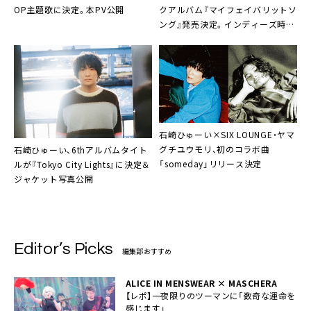
クアルバム『マイフェイバリットソ
OP主題歌に決定。本PV公開
ング』発売決定。インディーズ時代
の未配信楽曲収録も
石崎ひゅーい×SIX LOUNGE・ヤマ
グチユウモリ、初のコラボ曲
石崎ひゅーい、6thアルバムタイト
「someday」リリース決定
ルが『Tokyo City Lights』に決定＆
ジャケット写真公開
Editor’s Picks
編集部おすすめ
ALICE IN MENSWEAR × MASCHERA
【レポ】一夜限りのツーマンに「数奇な運命を
感じます」