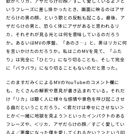
歌が＜リカ、アザだらけの顔／すごく愛しているよ＞と
いうフレーズに差し掛かったとき、画面に映るのはアザ
だらけの男の顔、という歌との反転も起こる。最後、ア
ザだらけの男と、恐らく体にアザがあると思われるリ
カ、それぞれが見る光とは何を意味しているのだろう
か。あるいはMVの序盤、「あのさ…」と、男はリカに何
を言いかけたのだろうか。私はこのMVを見て、「ふた
り」は完全に「ひとつ」になり切ることも、そして完全
に「バラバラ」になり切ることもないのだと思った。
このますだみくによるMVのYouTubeのコメント欄に
も、たくさんの解釈や意見が書き込まれている。それだ
け「リカ」は聴く人に様々な感情や景色を呼び起こさせ
る曲だということだろう。＜君だけは幸せにさせない＞
とか＜一緒に地獄を見よう＞といったインパクトのある
フレーズや、＜リカ、アザだらけの顔／すごく愛してい
るよ／悪魔になった僕を愛してくれるかい？＞という印