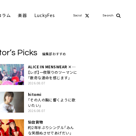
コラム
楽器
LuckyFes
Social
Search
tor’s Picks
編集部おすすめ
ALICE IN MENSWEAR ×
MASCHERA
【レポ】一夜限りのツーマンに
「数奇な運命を感じます」
2026.08.07
hitomi
「その人の胸に響くように歌
いたい」
2026.08.07
仙台貨物
約2年半ぶりシングル「みん
な笑顔ぬさせであげだい」