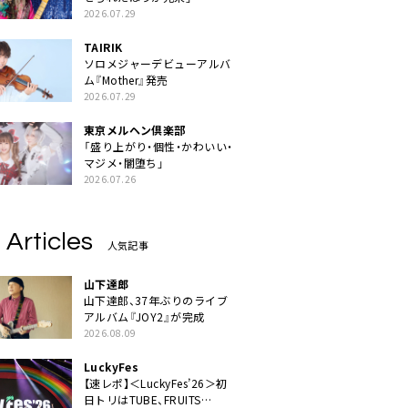
2026.07.29
TAIRIK
ソロメジャーデビューアルバ
ム『Mother』発売
2026.07.29
東京メルヘン倶楽部
「盛り上がり・個性・かわいい・
マジメ・闇堕ち」
2026.07.26
 Articles
人気記事
山下達郎
山下達郎、37年ぶりのライブ
アルバム『JOY2』が完成
2026.08.09
LuckyFes
【速レポ】＜LuckyFes’26＞初
日トリはTUBE、FRUITS