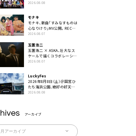
ZIPPERや綾小路翔、鬼龍院翔
2026.08.08
を迎えた豪華コラボも「知っ
てたらぜひ一緒に歌ってちょ
モナキ
うだい」
モナキ、新曲「すみなすものは
心なりけり」MV公開。RECの
ギターにEvery Little Thing・
2026.08.07
伊藤一朗参加も
玉置浩二
玉置浩二 × ASKA、壮大なス
ケールで描くコラボレーショ
ン曲「音銀河」リリース決定。
2026.08.07
カップリングには新曲「命の
宿り」収録も
LuckyFes
2026年8月8日（土）＠国営ひ
たち海浜公園、絶好の好天の
中＜LuckyFes’26＞開幕
2026.08.08
hives
アーカイブ