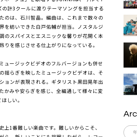
ズの計3クールに渡りテーマソングを担当する
たのは、石川智晶。編曲は、これまで数々の
界を紡いできた白戸佑輔が担当。ノスタルジ
調のスパイスとエスニックな馨りが花開く本
昂りを感じさせる仕上がりになっている。
ミュージックビデオのフルバージョンも併せ
の揺らぎを映したミュージックビデオは、そ
ションが表現される。ギタリスト黒田晃年出
たかみや安らぎを感じ、全編通して様々に変
てほしい。
Arc
史上1番難しい楽曲です。難しいからこそ、
がら、新しいことにも挑戦しながら、レコー