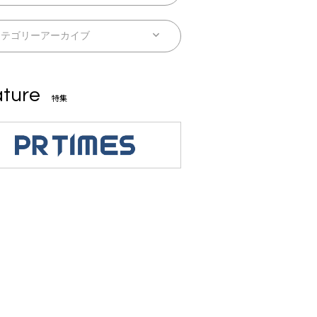
ture
特集