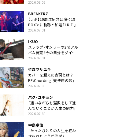
2026.08.05
BREAKERZ
【レポ】19周年記念公演＜19
BOX＞に軌跡と加速「I.K.Z.」
2026.07.31
IKUO
スラップ・オンリーの3rdアル
バム発売「今の自分をダイレ
クトに」
2026.07.31
竹森マサユキ
カバーを超えた表現とは？
RE:Chording「天使達の歌」
2026.07.30
パク・ユチョン
「迷いながらも選択をして進
んでいくことが人生の魅力」
2026.07.30
中島卓偉
「たったひとりの人生を狂わ
せられたほうが光栄」