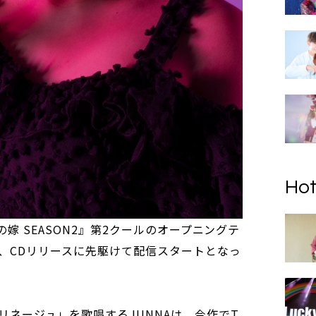
Hot
の嫁 SEASON2』第2クールのオープニングテ
、CDリリースに先駆けて配信スタートとなっ
リネージュ」を歌唱するJUNNAは、今作でT