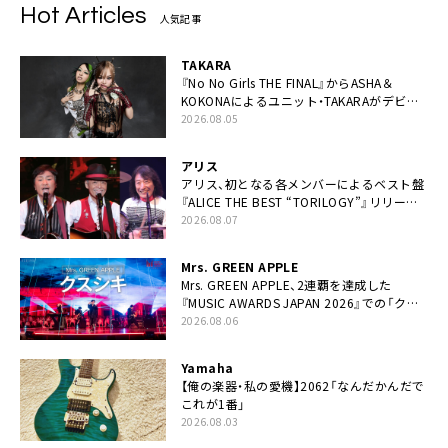
Hot Articles
人気記事
TAKARA
『No No Girls THE FINAL』からASHA＆
KOKONAによるユニット・TAKARAがデビュ
ー
2026.08.05
アリス
アリス、初となる各メンバーによるベスト盤
『ALICE THE BEST “TORILOGY”』リリース
決定
2026.08.07
Mrs. GREEN APPLE
Mrs. GREEN APPLE、2連覇を達成した
『MUSIC AWARDS JAPAN 2026』での「クス
シキ」ライブパフォーマンスをYouTube公開
2026.08.06
Yamaha
【俺の楽器・私の愛機】2062「なんだかんだで
これが1番」
2026.08.03