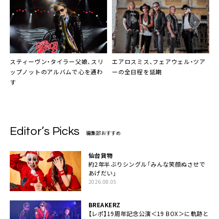
スティーヴン・タイラー父娘、スリ
エアロスミス、フェアウェル・ツア
ップノットのアルバムで心を通わ
ーの全日程を延期
す
Editor’s Picks
編集部おすすめ
仙台貨物
約2年半ぶりシングル「みんな笑顔ぬさせで
あげだい」
2026.08.05
BREAKERZ
【レポ】19周年記念公演＜19 BOX＞に軌跡と