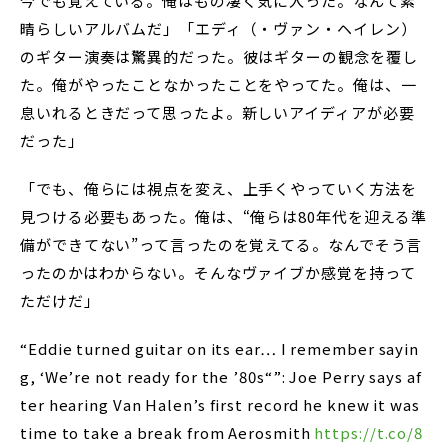
今でも覚えている。俺はもの凄く気に入った。なんて素
晴らしいアルバムだ」「エディ（・ヴァン・ヘイレン）
のギター演奏は驚異的だった。彼はギターの観念を覆し
た。俺がやったことなかったことをやってた。俺は、一
息いれるときだって思ったよ。新しいアイディアが必要
だった」
「でも、俺らには視点を変え、上手くやっていく方法を
見つける必要もあった。俺は、“俺らは80年代を迎える準
備ができてない”って言ったのを覚えてる。なんでそう言
ったのかはわからない。そんなヴァイブか感覚を持って
ただけだ」
“Eddie turned guitar on its ear… I remember sayin
g, ‘We’re not ready for the ’80s“”: Joe Perry says af
ter hearing Van Halen’s first record he knew it was
time to take a break from Aerosmith
https://t.co/8