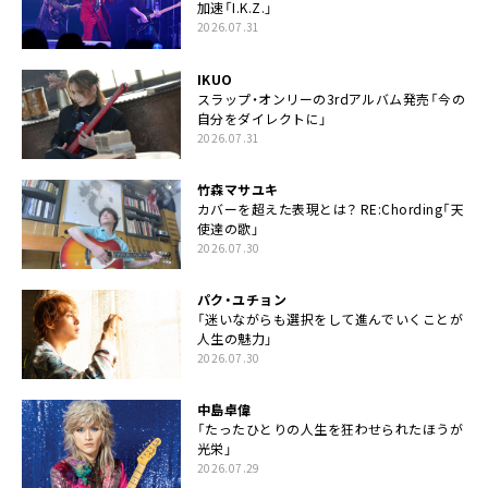
加速「I.K.Z.」
2026.07.31
IKUO
スラップ・オンリーの3rdアルバム発売「今の
自分をダイレクトに」
2026.07.31
竹森マサユキ
カバーを超えた表現とは？ RE:Chording「天
使達の歌」
2026.07.30
パク・ユチョン
「迷いながらも選択をして進んでいくことが
人生の魅力」
2026.07.30
中島卓偉
「たったひとりの人生を狂わせられたほうが
光栄」
2026.07.29