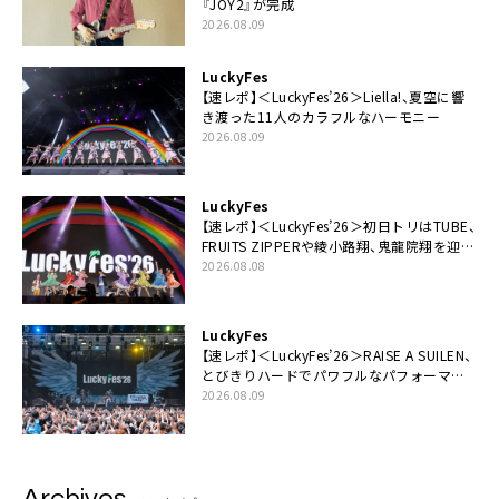
『JOY2』が完成
2026.08.09
LuckyFes
【速レポ】＜LuckyFes’26＞Liella!、夏空に響
き渡った11人のカラフルなハーモニー
2026.08.09
LuckyFes
【速レポ】＜LuckyFes’26＞初日トリはTUBE、
FRUITS ZIPPERや綾小路翔、鬼龍院翔を迎え
た豪華コラボも「知ってたらぜひ一緒に歌っ
2026.08.08
てちょうだい」
LuckyFes
【速レポ】＜LuckyFes’26＞RAISE A SUILEN、
とびきりハードでパワフルなパフォーマン
ス「一緒に踊っていただけますか？」
2026.08.09
Archives