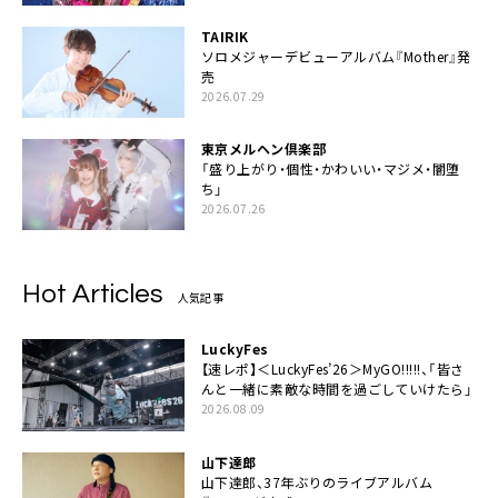
TAIRIK
ソロメジャーデビューアルバム『Mother』発
売
2026.07.29
東京メルヘン倶楽部
「盛り上がり・個性・かわいい・マジメ・闇堕
ち」
2026.07.26
Hot Articles
人気記事
LuckyFes
【速レポ】＜LuckyFes’26＞MyGO!!!!!、「皆さ
んと一緒に素敵な時間を過ごしていけたら」
2026.08.09
山下達郎
山下達郎、37年ぶりのライブアルバム