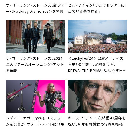
ザ・ローリング・ストーンズ、新ツア
ビル・ワイマン「いまでもツアーに
ー＜Hackney Diamonds＞を開幕
出ている夢を見る」
ザ・ローリング・ストーンズ、2024
＜LuckyFes’24＞出演アーティス
年のツアーのオープニング・アクト
ト第3弾発表に、加藤ミリヤ、
を発表
KREVA、THE PRIMALS、私立恵比寿
中学、Da-iCE、ハルカミライ、FLOW
ら26組
レディー・ガガになれるコスチュー
キース・リチャーズ、結婚40周年を
ム＆楽器が、フォートナイトに登場
祝い、今年も結婚式の写真を投稿