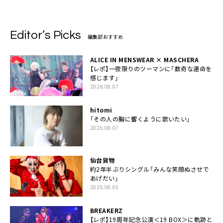
Editor’s Picks
編集部おすすめ
ALICE IN MENSWEAR × MASCHERA
【レポ】一夜限りのツーマンに「数奇な運命を
感じます」
2026.08.07
hitomi
「その人の胸に響くように歌いたい」
2026.08.07
仙台貨物
約2年半ぶりシングル「みんな笑顔ぬさせで
あげだい」
2026.08.05
BREAKERZ
【レポ】19周年記念公演＜19 BOX＞に軌跡と