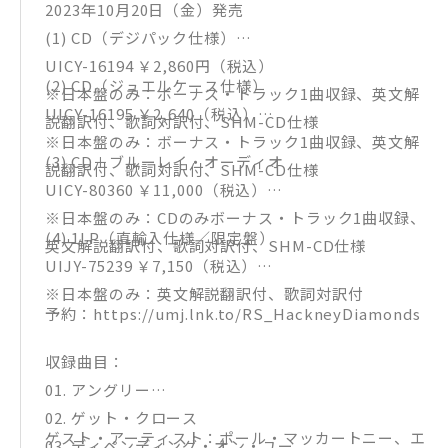
2023年10月20日（金）発売
(1) CD（デジパック仕様）
UICY-16194 ￥2,860円（税込）
(2) CD（ジュエルケース仕様）
※日本盤のみ：ボーナス・トラック1曲収録、英文解
UICY-16195 ￥2,640（税込）
説翻訳付、歌詞対訳付、SHM-CD仕様
※日本盤のみ：ボーナス・トラック1曲収録、英文解
(3) CD＋ブルーレイ・オーディオ
説翻訳付、歌詞対訳付、SHM-CD仕様
UICY-80360 ￥11,000（税込）
※日本盤のみ：CDのみボーナス・トラック1曲収録、
(4) 1LP（直輸入仕様／限定盤）
英文解説翻訳付、歌詞対訳付、SHM-CD仕様
UIJY-75239 ￥7,150（税込）
※日本盤のみ：英文解説翻訳付、歌詞対訳付
予約：https://umj.lnk.to/RS_HackneyDiamonds
収録曲目：
01. アングリー
02. ゲット・クロース
ゲスト・アーティスト：ポール・マッカートニー、エ
03. ディペンディング・オン・ユー