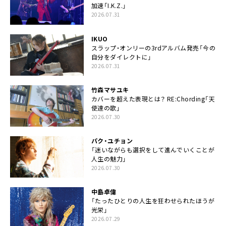
加速「I.K.Z.」
2026.07.31
IKUO
スラップ・オンリーの3rdアルバム発売「今の
自分をダイレクトに」
2026.07.31
竹森マサユキ
カバーを超えた表現とは？ RE:Chording「天
使達の歌」
2026.07.30
パク・ユチョン
「迷いながらも選択をして進んでいくことが
人生の魅力」
2026.07.30
中島卓偉
「たったひとりの人生を狂わせられたほうが
光栄」
2026.07.29