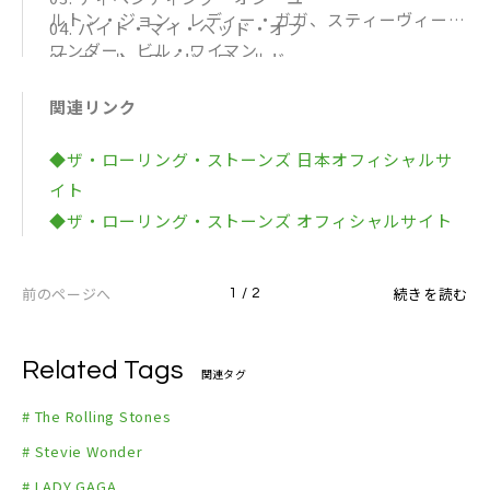
ルトン・ジョン、レディー・ガガ、スティーヴィー・
04. バイト・マイ・ヘッド・オフ
ワンダー、ビル・ワイマン
05. ホール・ワイド・ワールド
06. ドリーミー・スカイズ
関連リンク
07. メス・イット・アップ
08. リヴ・バイ・ザ・ソード
◆ザ・ローリング・ストーンズ 日本オフィシャルサ
09. ドライヴィング・ミー・トゥー・ハード
イト
10. テル・ミー・ストレイト
◆ザ・ローリング・ストーンズ オフィシャルサイト
11. スウィート・サウンズ・オブ・ヘヴン
12. ローリング・ストーン・ブルース
前のページへ
続きを読む
1 / 2
13. リヴィング・イン・ア・ゴースト・タウン ＊日本
盤のみボーナス・トラック
Related Tags
関連タグ
# The Rolling Stones
# Stevie Wonder
# LADY GAGA