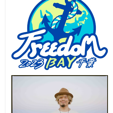
MINMI / DOZAN 11 aka 三⽊道三 / KENTY GROSS
/ t-Ace / APOLLO / NATURAL WEAPON / GADORO
/ ジャパニーズマゲニーズ / INFINITY16 / 導楽 / WA
RSAN / J-REXXX / Blue Vintage / lecca / 775 / ed
hiii boi / and more…
Special guest : 卓真(10-FEET) / TEE(※Blue Vinta
ge ステージゲスト出演)
主催：MASTERBEAU / OHKA HOLDINGS