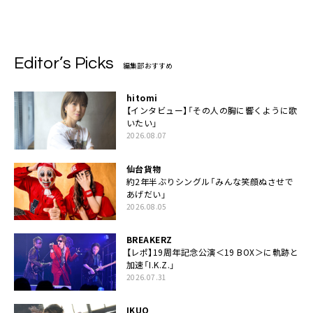
Editor’s Picks
編集部おすすめ
hitomi
【インタビュー】「その人の胸に響くように歌
いたい」
2026.08.07
仙台貨物
約2年半ぶりシングル「みんな笑顔ぬさせで
あげだい」
2026.08.05
BREAKERZ
【レポ】19周年記念公演＜19 BOX＞に軌跡と
加速「I.K.Z.」
2026.07.31
IKUO