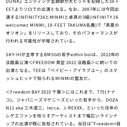
DUNK』エンディング主題歌が大ヒットを記録した10-F
EETよりソロでの出演となる。なお、2007年には今回出
演するINFINITY16とMINMIと卓真の3組(INFINITY 16
welcomez MINMI, 10-FEET TAKUMA名義)で「真夏の
オリオン」をリリースしており、そのパフォーマンスが
行われる可能性が示唆されている。
SKY-HIが主宰するBMSGの若手edhiii boiは、2022年の
淡路島公演＜FREEDOM 青空 2022 淡路島＞に続いての
出演となる。TEEは「ベイビー・アイラブユー」のスマ
ッシュヒットで知られるMINMIの盟友だ。
＜Freedom BAY 2023 千葉＞にはこれまで、775(ナナ
コ)、ジャパニーズマゲニーズといった若手から、DOZA
N11 aka 三木道三、lecca、J-REXXX、といった往年の
レゲエファンを唸らすアーティストまで幅広いラインナ
ップの出演が既に告知されている。当日は“Freedom=自