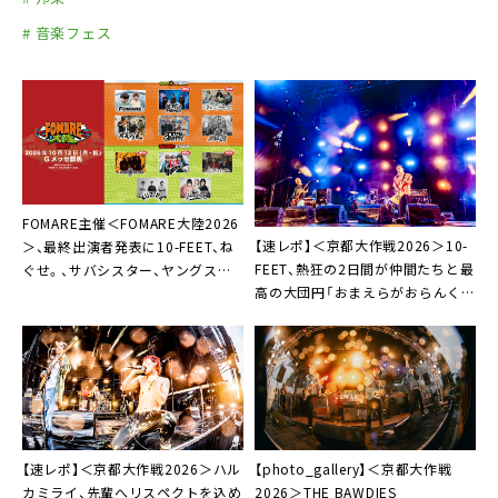
# 音楽フェス
FOMARE主催＜FOMARE⼤陸2026
【速レポ】＜京都大作戦2026＞10-
＞、最終出演者発表に10-FEET、ね
FEET、熱狂の2日間が仲間たちと最
ぐせ。、サバシスター、ヤングスキ
高の大団円「おまえらがおらんくな
ニー、G-FREAK FACTORY
ったら寂しいから、来年もやりまし
ょう！」
【速レポ】＜京都大作戦2026＞ハル
【photo_gallery】＜京都大作戦
カミライ、先輩へリスペクトを込め
2026＞THE BAWDIES