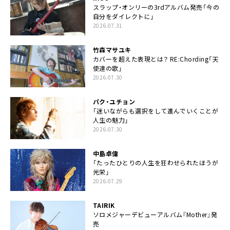
スラップ・オンリーの3rdアルバム発売「今の
自分をダイレクトに」
2026.07.31
竹森マサユキ
カバーを超えた表現とは？ RE:Chording「天
使達の歌」
2026.07.30
パク・ユチョン
「迷いながらも選択をして進んでいくことが
人生の魅力」
2026.07.30
中島卓偉
「たったひとりの人生を狂わせられたほうが
光栄」
2026.07.29
TAIRIK
ソロメジャーデビューアルバム『Mother』発
売