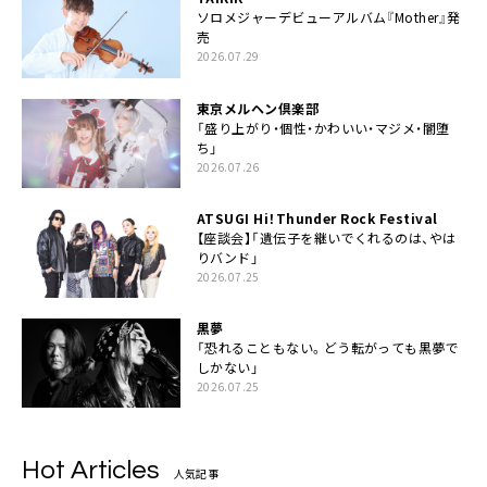
ソロメジャーデビューアルバム『Mother』発
売
2026.07.29
東京メルヘン倶楽部
「盛り上がり・個性・かわいい・マジメ・闇堕
ち」
2026.07.26
ATSUGI Hi！Thunder Rock Festival
【座談会】「遺伝子を継いでくれるのは、やは
りバンド」
2026.07.25
黒夢
「恐れることもない。どう転がっても黒夢で
しかない」
2026.07.25
Hot Articles
人気記事