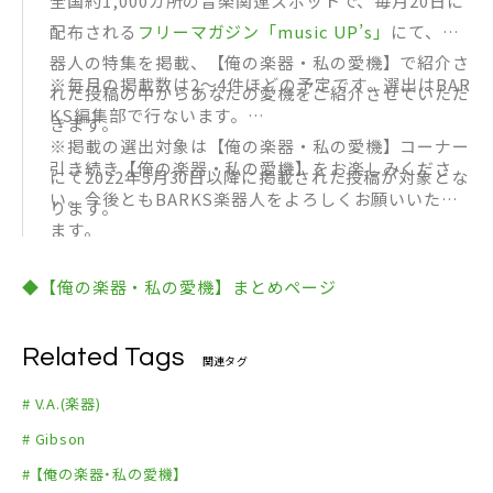
全国約1,000カ所の音楽関連スポットで、毎月20日に
（例）山田太郎さん 北区赤羽市 X歳
配布される
フリーマガジン「music UP’s」
にて、楽
（4）説明・自慢トーク
器人の特集を掲載、【俺の楽器・私の愛機】で紹介さ
※文章量問いません。エピソード／こだわり／自慢
※毎月の掲載数は2～4件ほどの予定です。選出はBAR
れた投稿の中からあなたの愛機をご紹介させていただ
ポイントなど、何でも構いません。パッションあふれ
KS編集部で行ないます。
きます。
る投稿をお待ちしております。
※掲載の選出対象は【俺の楽器・私の愛機】コーナー
引き続き【俺の楽器・私の愛機】をお楽しみくださ
（5）写真
にて2022年5月30日以降に掲載された投稿が対象とな
い。今後ともBARKS楽器人をよろしくお願いいたし
※最大5枚まで
ります。
ます。
◆【俺の楽器・私の愛機】まとめページ
Related Tags
関連タグ
# V.A.(楽器)
# Gibson
# 【俺の楽器・私の愛機】