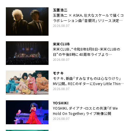
玉置浩二
玉置浩二 × ASKA、壮大なスケールで描くコ
ラボレーション曲「音銀河」リリース決定。
カップリングには新曲「命の宿り」収録も
2026.08.07
米米CLUB
米米CLUB、“令和8年8月8日・米米CLUBの
日”の午後8時に40周年ライブより
「FANtachy medley」を88年限定公開
2026.08.07
モナキ
モナキ、新曲「すみなすものは心なりけり」
MV公開。RECのギターにEvery Little Thing・
伊藤一朗参加も
2026.08.07
YOSHIKI
YOSHIKI、ダイアナ・ロスとの共演「If We
Hold On Together」ライブ映像公開
2026.08.07