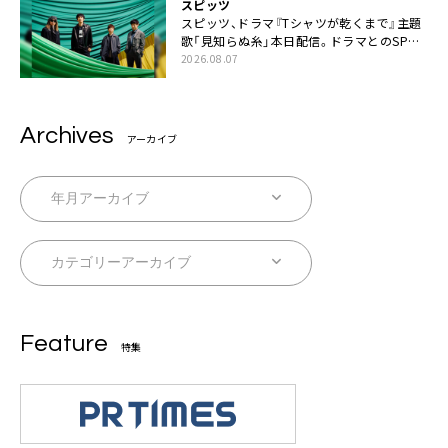
スピッツ
スピッツ、ドラマ『Tシャツが乾くまで』主題
歌「見知らぬ糸」本日配信。ドラマとのSPコ
ラボムービー公開も
2026.08.07
Archives
アーカイブ
Feature
特集