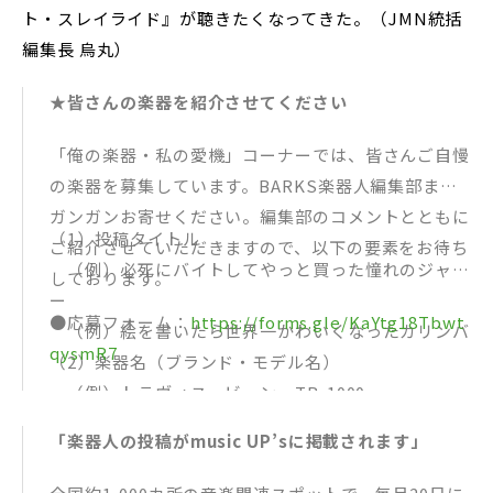
ト・スレイライド』が聴きたくなってきた。（JMN統括
編集長 烏丸）
★皆さんの楽器を紹介させてください
「俺の楽器・私の愛機」コーナーでは、皆さんご自慢
の楽器を募集しています。BARKS楽器人編集部まで
ガンガンお寄せください。編集部のコメントとともに
（1）投稿タイトル
ご紹介させていただきますので、以下の要素をお待ち
（例）必死にバイトしてやっと買った憧れのジャガ
しております。
ー
●応募フォーム：
https://forms.gle/KaYtg18Tbwt
（例）絵を書いたら世界一かわいくなったカリンバ
qysmR7
（2）楽器名（ブランド・モデル名）
（例）トラヴィス・ビーン TB-1000
（例）自作タンバリン 手作り3号
「楽器人の投稿がmusic UP’sに掲載されます」
（3）お名前 所在 年齢
（例）練習嫌いさん 静岡県 21歳