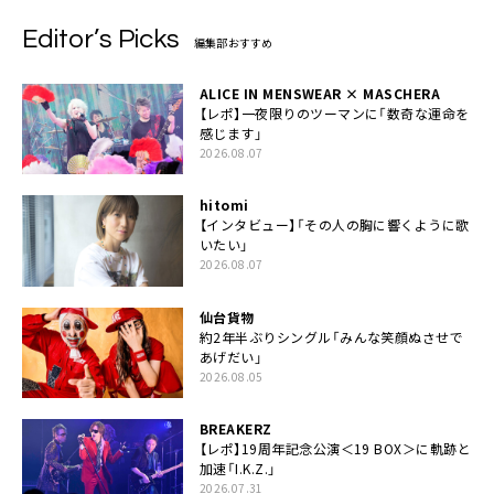
Editor’s Picks
編集部おすすめ
ALICE IN MENSWEAR × MASCHERA
【レポ】一夜限りのツーマンに「数奇な運命を
感じます」
2026.08.07
hitomi
【インタビュー】「その人の胸に響くように歌
いたい」
2026.08.07
仙台貨物
約2年半ぶりシングル「みんな笑顔ぬさせで
あげだい」
2026.08.05
BREAKERZ
【レポ】19周年記念公演＜19 BOX＞に軌跡と
加速「I.K.Z.」
2026.07.31