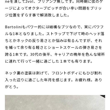
neを潰して2vol、プリアンプ無しです。同時期に弦のゲ
ージによってオクターブピッチが合い辛い問題をブリッ
ジ位置をずらす事で解消致しました。
Bartoliniもパワー的には結構なブツなので、実にパワフ
ルな1本となりました。ストラップで下げて時のヘッド落
ちとかネックの反り易さとか悩みは有るんですが、それ
を補って余り有る軽さとショートスケールの弾き易さを
誇る1本です。30代の後半、キャリアの晩年を色んな場所
に連れて行って一緒に過ごした１本でも有ります。
ネック裏の塗装は剥げて、フロントボディにもひび割れ
入った辺りに過ごした年月を感じます。お疲れ様。あり
がとう。