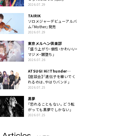
2026.07.29
TAIRIK
ソロメジャーデビューアルバ
ム『Mother』発売
2026.07.29
東京メルヘン倶楽部
「盛り上がり・個性・かわいい・
マジメ・闇堕ち」
2026.07.26
ATSUGI Hi！Thunder
Rock Festival
【座談会】「遺伝子を継いでく
れるのは、やはりバンド」
2026.07.25
黒夢
「恐れることもない。どう転
がっても黒夢でしかない」
2026.07.25
 Articles