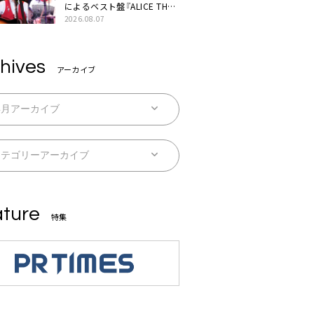
によるベスト盤『ALICE THE
BEST “TORILOGY”』リリー
2026.08.07
ス決定
hives
アーカイブ
ture
特集