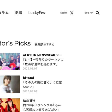
コラム
楽器
LuckyFes
Social
Search
tor’s Picks
編集部おすすめ
ALICE IN MENSWEAR ×
MASCHERA
【レポ】一夜限りのツーマンに
「数奇な運命を感じます」
2026.08.07
hitomi
「その人の胸に響くように歌
いたい」
2026.08.07
仙台貨物
約2年半ぶりシングル「みん
な笑顔ぬさせであげだい」