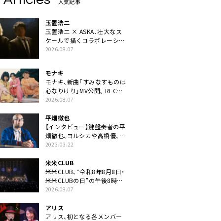
人気記事
玉置浩二
玉置浩二 × ASKA、壮大なス
ケールで描くコラボレーショ
ン曲「音銀河」リリース決定。
2026.08.07
カップリングには新曲「命の
宿り」収録も
モナキ
モナキ、新曲「すみなすものは
心なりけり」MV公開。RECの
ギターにEvery Little Thing・
2026.08.07
伊藤一朗参加も
平畑徹也
【インタビュー】鍵盤奏者の平
畑徹也、ヨルシカや高橋優、キ
タニタツヤなど9名のゲスト
2023.03.22
を迎えた初アルバムに音楽人
生の総括「自分自身を再確認
米米CLUB
できた」
米米CLUB、“令和8年8月8日・
米米CLUBの日”の午後8時に
40周年ライブより「FANtachy
2026.08.07
medley」を88年限定公開
アリス
アリス、初となる各メンバー