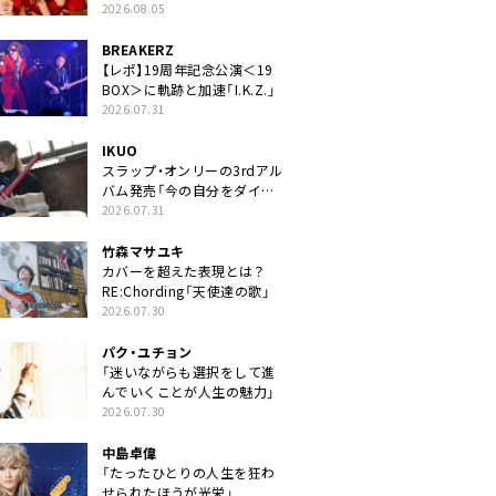
2026.08.05
BREAKERZ
【レポ】19周年記念公演＜19
BOX＞に軌跡と加速「I.K.Z.」
2026.07.31
IKUO
スラップ・オンリーの3rdアル
バム発売「今の自分をダイレ
クトに」
2026.07.31
竹森マサユキ
カバーを超えた表現とは？
RE:Chording「天使達の歌」
2026.07.30
パク・ユチョン
「迷いながらも選択をして進
んでいくことが人生の魅力」
2026.07.30
中島卓偉
「たったひとりの人生を狂わ
せられたほうが光栄」