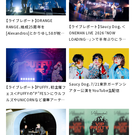
【ライブレポート】ORANGE
【ライブレポート】Saucy Dog、＜
RANGE、結成25周年を
ONEMAN LIVE 2026『NOW
[Alexandros]とかりゆし58が祝福
LOADING…』＞で半年ぶりにライ
「まだまだご期待ください」
ブ活動再開。「Saucy Dog、完全復
活！」
Saucy Dog、7/21東京ガーデンシ
【ライブレポート】PUFFY、初主催フ
アター公演をYouTube生配信
ェス＜PUFFYの“P”FES＞にウルフ
ルズやUNICORNなど豪華アーティ
スト仲間が集結