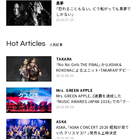
黒夢
「恐れることもない。どう転がっても黒夢で
しかない」
2026.07.25
Hot Articles
人気記事
TAKARA
『No No Girls THE FINAL』からASHA＆
KOKONAによるユニット・TAKARAがデビュ
ー
2026.08.05
Mrs. GREEN APPLE
Mrs. GREEN APPLE、2連覇を達成した
『MUSIC AWARDS JAPAN 2026』での「クス
シキ」ライブパフォーマンスをYouTube公開
2026.08.06
ASKA
ASKA、『ASKA CONCERT 2026 昭和が見て
いたクリスマス!? 』発売＆上映決定
2026.08.06