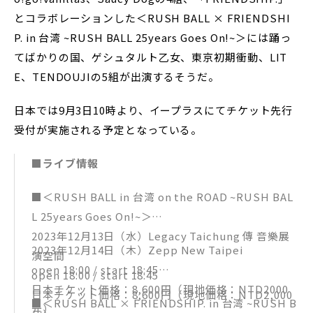
とコラボレーションした＜RUSH BALL × FRIENDSHI
P. in 台湾 ~RUSH BALL 25years Goes On!~＞には踊っ
てばかりの国、ゲシュタルト乙女、東京初期衝動、LIT
E、TENDOUJIの5組が出演するそうだ。
日本では9月3日10時より、イープラスにてチケット先行
受付が実施される予定となっている。
■ライブ情報
■＜RUSH BALL in 台湾 on the ROAD ~RUSH BAL
L 25years Goes On!~＞
2023年12月13日（水）Legacy Taichung 傳 音樂展
2023年12月14日（木）Zepp New Taipei
演空間
open 18:00 / start 18:45
open 18:00 / start 18:45
日本チケット価格：8,600円（現地価格：NTD2000
日本チケット価格：8,600円（現地価格：NTD2,000
■＜RUSH BALL × FRIENDSHIP. in 台湾 ~RUSH B
元）