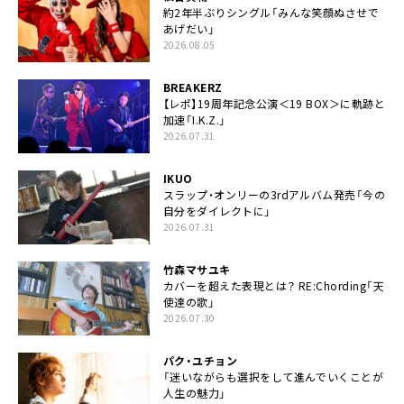
約2年半ぶりシングル「みんな笑顔ぬさせで
あげだい」
2026.08.05
BREAKERZ
【レポ】19周年記念公演＜19 BOX＞に軌跡と
加速「I.K.Z.」
2026.07.31
IKUO
スラップ・オンリーの3rdアルバム発売「今の
自分をダイレクトに」
2026.07.31
竹森マサユキ
カバーを超えた表現とは？ RE:Chording「天
使達の歌」
2026.07.30
パク・ユチョン
「迷いながらも選択をして進んでいくことが
人生の魅力」