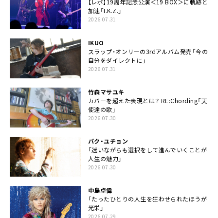
【レポ】19周年記念公演＜19 BOX＞に軌跡と
加速「I.K.Z.」
2026.07.31
IKUO
スラップ・オンリーの3rdアルバム発売「今の
自分をダイレクトに」
2026.07.31
竹森マサユキ
カバーを超えた表現とは？ RE:Chording「天
使達の歌」
2026.07.30
パク・ユチョン
「迷いながらも選択をして進んでいくことが
人生の魅力」
2026.07.30
中島卓偉
「たったひとりの人生を狂わせられたほうが
光栄」
2026.07.29