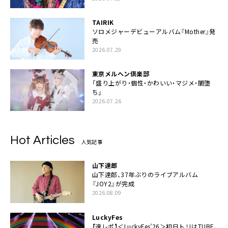
TAIRIK
ソロメジャーデビューアルバム『Mother』発
売
2026.07.29
東京メルヘン倶楽部
「盛り上がり・個性・かわいい・マジメ・闇堕
ち」
2026.07.26
Hot Articles
人気記事
山下達郎
山下達郎、37年ぶりのライブアルバム
『JOY2』が完成
2026.08.09
LuckyFes
【速レポ】＜LuckyFes’26＞初日トリはTUBE、