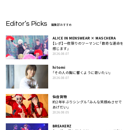
Editor’s Picks
編集部おすすめ
ALICE IN MENSWEAR × MASCHERA
【レポ】一夜限りのツーマンに「数奇な運命を
感じます」
2026.08.07
hitomi
「その人の胸に響くように歌いたい」
2026.08.07
仙台貨物
約2年半ぶりシングル「みんな笑顔ぬさせで
あげだい」
2026.08.05
BREAKERZ