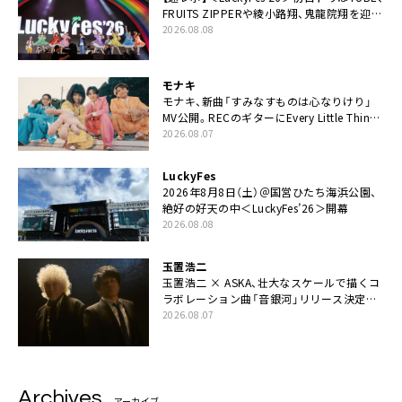
FRUITS ZIPPERや綾小路翔、鬼龍院翔を迎え
た豪華コラボも「知ってたらぜひ一緒に歌っ
2026.08.08
てちょうだい」
モナキ
モナキ、新曲「すみなすものは心なりけり」
MV公開。RECのギターにEvery Little Thing・
伊藤一朗参加も
2026.08.07
LuckyFes
2026年8月8日（土）＠国営ひたち海浜公園、
絶好の好天の中＜LuckyFes’26＞開幕
2026.08.08
玉置浩二
玉置浩二 × ASKA、壮大なスケールで描くコ
ラボレーション曲「音銀河」リリース決定。
カップリングには新曲「命の宿り」収録も
2026.08.07
Archives
アーカイブ