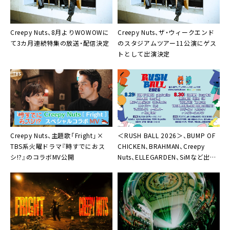
Creepy Nuts、8月よりWOWOWに
Creepy Nuts、ザ・ウィークエンド
て3カ月連続特集の放送・配信決定
のスタジアムツアー11公演にゲス
トとして出演決定
Creepy Nuts、主題歌「Fright」×
＜RUSH BALL 2026＞、BUMP OF
TBS系火曜ドラマ『時すでにおス
CHICKEN、BRAHMAN、Creepy
シ!?』のコラボMV公開
Nuts、ELLEGARDEN、SiMなど出演
全42組を一挙発表