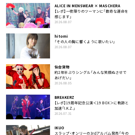
ALICE IN MENSWEAR × MASCHERA
【レポ】一夜限りのツーマンに「数奇な運命を
感じます」
2026.08.07
hitomi
「その人の胸に響くように歌いたい」
2026.08.07
仙台貨物
約2年半ぶりシングル「みんな笑顔ぬさせで
あげだい」
2026.08.05
BREAKERZ
【レポ】19周年記念公演＜19 BOX＞に軌跡と
加速「I.K.Z.」
2026.07.31
IKUO
スラップ・オンリーの3rdアルバム発売「今の