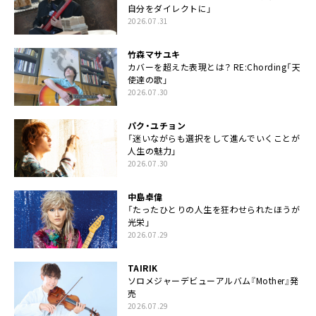
自分をダイレクトに」
2026.07.31
竹森マサユキ
カバーを超えた表現とは？ RE:Chording「天
使達の歌」
2026.07.30
パク・ユチョン
「迷いながらも選択をして進んでいくことが
人生の魅力」
2026.07.30
中島卓偉
「たったひとりの人生を狂わせられたほうが
光栄」
2026.07.29
TAIRIK
ソロメジャーデビューアルバム『Mother』発
売
2026.07.29