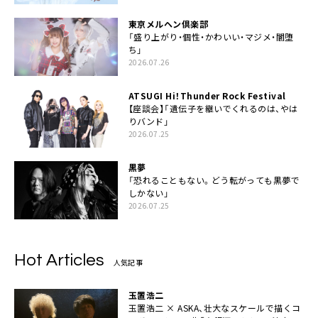
東京メルヘン倶楽部
「盛り上がり・個性・かわいい・マジメ・闇堕
ち」
2026.07.26
ATSUGI Hi！Thunder Rock Festival
【座談会】「遺伝子を継いでくれるのは、やは
りバンド」
2026.07.25
黒夢
「恐れることもない。どう転がっても黒夢で
しかない」
2026.07.25
Hot Articles
人気記事
玉置浩二
玉置浩二 × ASKA、壮大なスケールで描くコ