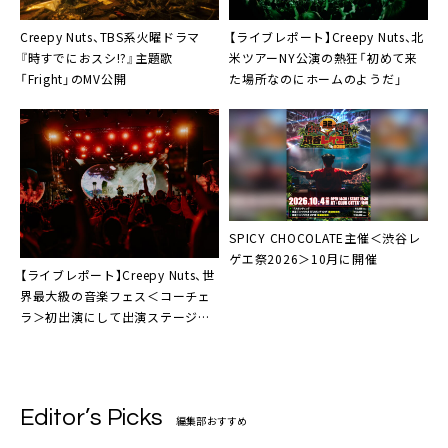
Creepy Nuts、TBS系火曜ドラマ
【ライブレポート】Creepy Nuts、北
『時すでにおスシ!?』主題歌
米ツアーNY公演の熱狂「初めて来
「Fright」のMV公開
た場所なのにホームのようだ」
SPICY CHOCOLATE主催＜渋谷レ
ゲエ祭2026＞10月に開催
【ライブレポート】Creepy Nuts、世
界最大級の音楽フェス＜コーチェ
ラ＞初出演にして出演ステージト
リを席巻
Editor’s Picks
編集部おすすめ