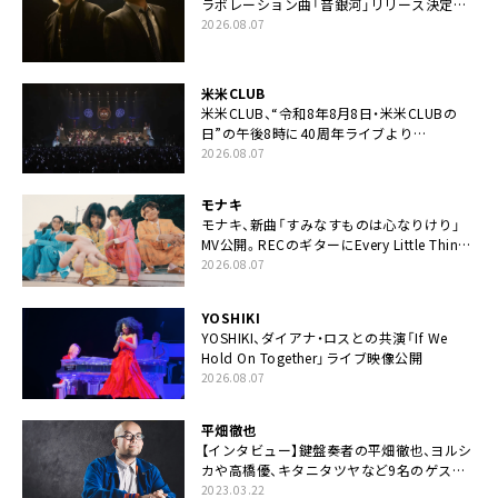
ラボレーション曲「音銀河」リリース決定。
カップリングには新曲「命の宿り」収録も
2026.08.07
米米CLUB
米米CLUB、“令和8年8月8日・米米CLUBの
日”の午後8時に40周年ライブより
「FANtachy medley」を88年限定公開
2026.08.07
モナキ
モナキ、新曲「すみなすものは心なりけり」
MV公開。RECのギターにEvery Little Thing・
伊藤一朗参加も
2026.08.07
YOSHIKI
YOSHIKI、ダイアナ・ロスとの共演「If We
Hold On Together」ライブ映像公開
2026.08.07
平畑徹也
【インタビュー】鍵盤奏者の平畑徹也、ヨルシ
カや高橋優、キタニタツヤなど9名のゲスト
を迎えた初アルバムに音楽人生の総括「自分
2023.03.22