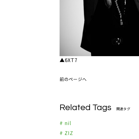
▲6XT7
前のページへ
Related Tags
関連タグ
# nil
# ZIZ