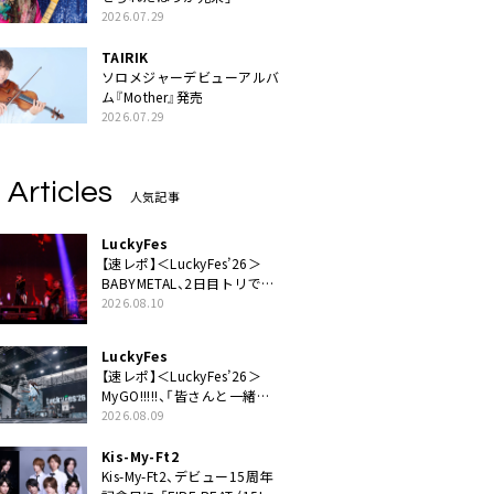
2026.07.29
TAIRIK
ソロメジャーデビューアルバ
ム『Mother』発売
2026.07.29
 Articles
人気記事
LuckyFes
【速レポ】＜LuckyFes’26＞
BABYMETAL、2日目トリで圧
倒的な存在感「超楽しいね！
2026.08.10
みんなありがとう！」
LuckyFes
【速レポ】＜LuckyFes’26＞
MyGO!!!!!、「皆さんと一緒に
素敵な時間を過ごしていけた
2026.08.09
ら」
Kis-My-Ft2
Kis-My-Ft2、デビュー15周年