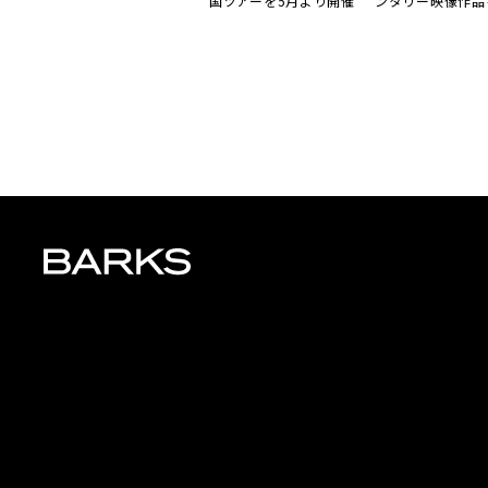
国ツアーを5月より開催
ンタリー映像作品
発売