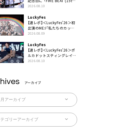
記念日に 「FIRE BEAT (15th
ver.)」「祈り (15th ver.)」配信
2026.08.10
スタート
LuckyFes
【速レポ】＜LuckyFes’26＞初
出演のME:I「私たちのカッコ
いい姿、目に焼き付けていっ
2026.08.09
てください！」
LuckyFes
【速レポ】＜LuckyFes’26＞ポ
ルカドットスティングレイが
示したロックバンドの底力
2026.08.10
「LuckyFesのマスコットキャ
ラクターである俺たちが、ラ
イブとは何であるかを教えて
hives
やる」
アーカイブ