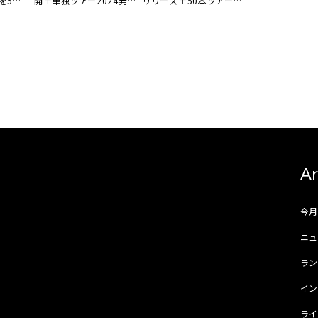
を5月
開＋単独ツアー2024発
リリース＋50本ツアー後
表も
半戦の詳細発表
Ar
今
ニュ
ラ
イ
ラ