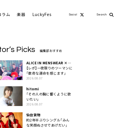
コラム
楽器
LuckyFes
Social
Search
tor’s Picks
編集部おすすめ
ALICE IN MENSWEAR ×
MASCHERA
【レポ】一夜限りのツーマンに
「数奇な運命を感じます」
2026.08.07
hitomi
「その人の胸に響くように歌
いたい」
2026.08.07
仙台貨物
約2年半ぶりシングル「みん
な笑顔ぬさせであげだい」