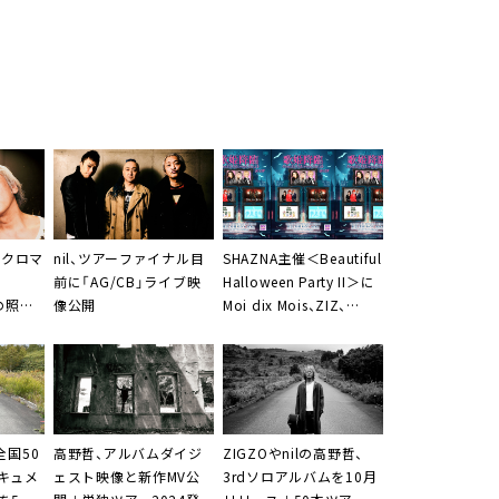
・クロマ
nil、ツアーファイナル目
SHAZNA主催＜Beautiful
前に「AG/CB」ライブ映
Halloween Party II＞に
Hの照井
像公開
Moi dix Mois、ZIZ、
を5月リ
CASCADE、Little
ー開催
Vampireなど90年代スペ
シャル
全国50
高野哲、アルバムダイジ
ZIGZOやnilの高野哲、
キュメ
ェスト映像と新作MV公
3rdソロアルバムを10月