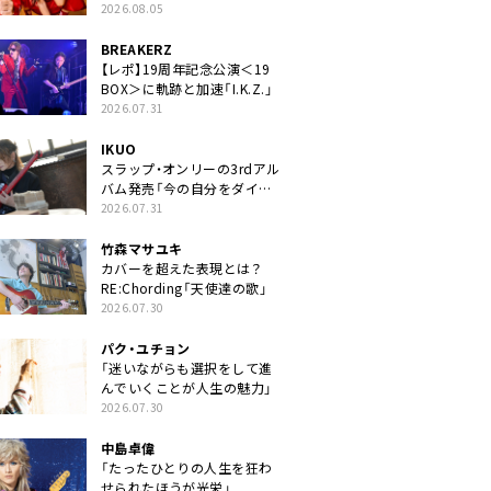
2026.08.05
BREAKERZ
【レポ】19周年記念公演＜19
BOX＞に軌跡と加速「I.K.Z.」
2026.07.31
IKUO
スラップ・オンリーの3rdアル
バム発売「今の自分をダイレ
クトに」
2026.07.31
竹森マサユキ
カバーを超えた表現とは？
RE:Chording「天使達の歌」
2026.07.30
パク・ユチョン
「迷いながらも選択をして進
んでいくことが人生の魅力」
2026.07.30
中島卓偉
「たったひとりの人生を狂わ
せられたほうが光栄」