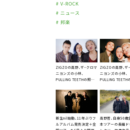
# V-ROCK
# ニュース
# 邦楽
ZIGZOの高野、ザ・クロマ
ZIGZOの高野、ザ
ニヨンズの小林、
ニヨンズの小林、
PULLING TEETHの照井
PULLING TEET
からなるnil、
からなるnil、EP
『Wildflower EP』より
リース＋全国ツア
MV3曲を連続公開
決定
新生nil始動、11年ぶりフ
高野哲、自身50歳
ルアルバム発売決定＋全
本ツアーの長編ド