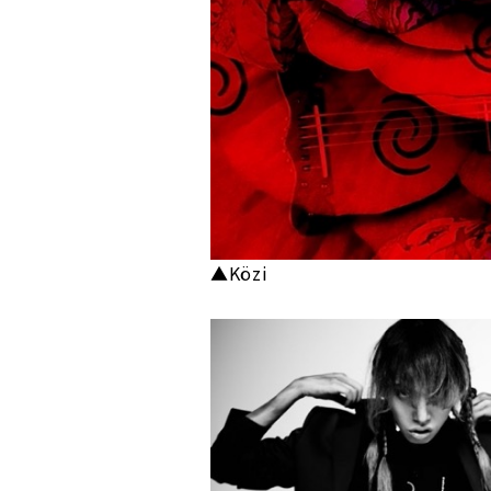
▲Közi