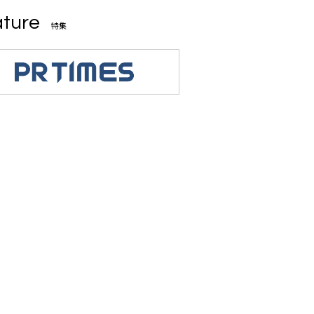
ture
特集