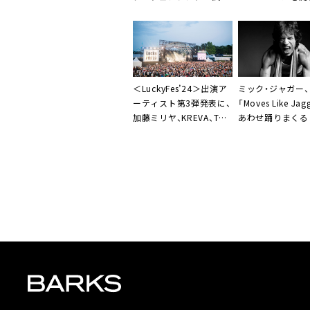
を観戦
＜LuckyFes’24＞出演ア
ミック・ジャガー、
ーティスト第3弾発表に、
「Moves Like Jag
加藤ミリヤ、KREVA、THE
あわせ踊りまくる
PRIMALS、私立恵比寿中
を公開
学、Da-iCE、ハルカミラ
イ、FLOWら26組