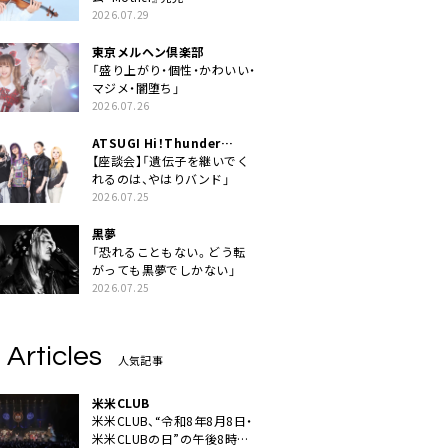
2026.07.29
東京メルヘン倶楽部
「盛り上がり・個性・かわいい・
マジメ・闇堕ち」
2026.07.26
ATSUGI Hi！Thunder
Rock Festival
【座談会】「遺伝子を継いでく
れるのは、やはりバンド」
2026.07.25
黒夢
「恐れることもない。どう転
がっても黒夢でしかない」
2026.07.25
 Articles
人気記事
米米CLUB
米米CLUB、“令和8年8月8日・
米米CLUBの日”の午後8時に