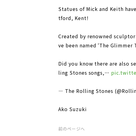
Statues of Mick and Keith hav
tford, Kent!
Created by renowned sculptor
ve been named ‘The Glimmer T
Did you know there are also se
ling Stones songs,…
pic.twitt
— The Rolling Stones (@Roll
Ako Suzuki
前のページへ