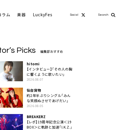
コラム
楽器
LuckyFes
Social
Search
tor’s Picks
編集部おすすめ
hitomi
【インタビュー】「その人の胸
に響くように歌いたい」
2026.08.07
仙台貨物
約2年半ぶりシングル「みん
な笑顔ぬさせであげだい」
2026.08.05
BREAKERZ
【レポ】19周年記念公演＜19
BOX＞に軌跡と加速「I.K.Z.」