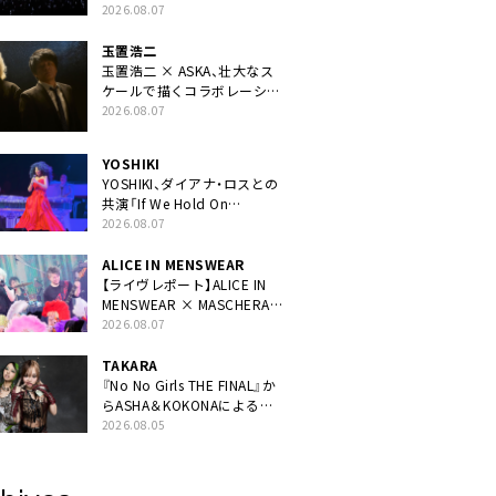
40周年ライブより「FANtachy
2026.08.07
medley」を88年限定公開
玉置浩二
玉置浩二 × ASKA、壮大なス
ケールで描くコラボレーショ
ン曲「音銀河」リリース決定。
2026.08.07
カップリングには新曲「命の
宿り」収録も
YOSHIKI
YOSHIKI、ダイアナ・ロスとの
共演「If We Hold On
Together」ライブ映像公開
2026.08.07
ALICE IN MENSWEAR
【ライヴレポート】ALICE IN
MENSWEAR × MASCHERA、
ツーマン＜Masquerade in
2026.08.07
Wonderland＞に一夜限り豪
華共演と14年ぶり帰還「数奇
TAKARA
な運命を感じます」
『No No Girls THE FINAL』か
らASHA＆KOKONAによるユ
ニット・TAKARAがデビュー
2026.08.05