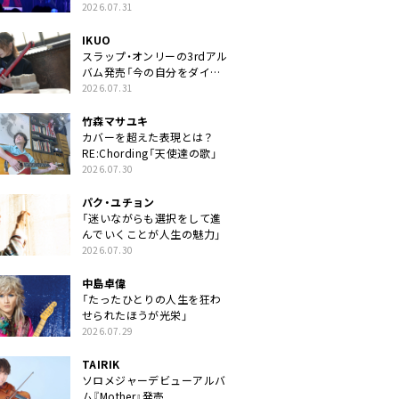
2026.07.31
IKUO
スラップ・オンリーの3rdアル
バム発売「今の自分をダイレ
クトに」
2026.07.31
竹森マサユキ
カバーを超えた表現とは？
RE:Chording「天使達の歌」
2026.07.30
パク・ユチョン
「迷いながらも選択をして進
んでいくことが人生の魅力」
2026.07.30
中島卓偉
「たったひとりの人生を狂わ
せられたほうが光栄」
2026.07.29
TAIRIK
ソロメジャーデビューアルバ
ム『Mother』発売