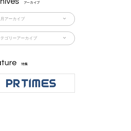
hives
アーカイブ
ture
特集