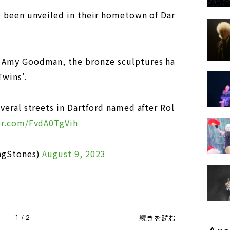
e been unveiled in their hometown of Dar
 Amy Goodman, the bronze sculptures ha
wins’.
veral streets in Dartford named after Rol
er.com/FvdA0TgVih
ingStones)
August 9, 2023
続きを読む
1 / 2