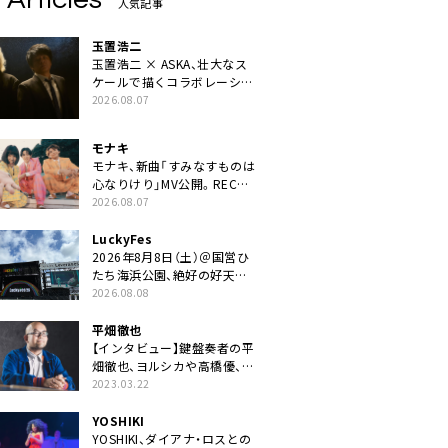
人気記事
玉置浩二
玉置浩二 × ASKA、壮大なス
ケールで描くコラボレーショ
ン曲「音銀河」リリース決定。
2026.08.07
カップリングには新曲「命の
宿り」収録も
モナキ
モナキ、新曲「すみなすものは
心なりけり」MV公開。RECの
ギターにEvery Little Thing・
2026.08.07
伊藤一朗参加も
LuckyFes
2026年8月8日（土）＠国営ひ
たち海浜公園、絶好の好天の
中＜LuckyFes’26＞開幕
2026.08.08
平畑徹也
【インタビュー】鍵盤奏者の平
畑徹也、ヨルシカや高橋優、キ
タニタツヤなど9名のゲスト
2023.03.22
を迎えた初アルバムに音楽人
生の総括「自分自身を再確認
YOSHIKI
できた」
YOSHIKI、ダイアナ・ロスとの