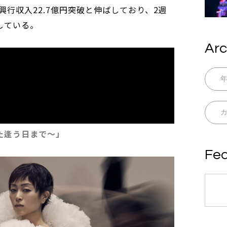
興行収入22.7億円突破と伸ばしており、2週
している。
Arc
また逢う日まで～」
Fea