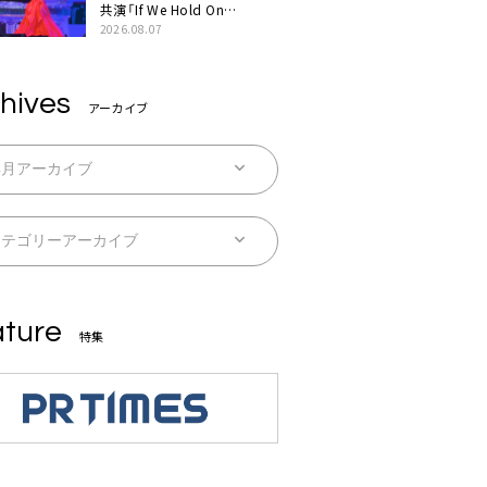
共演「If We Hold On
Together」ライブ映像公開
2026.08.07
hives
アーカイブ
ture
特集