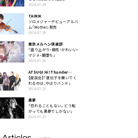
2026.07.29
TAIRIK
ソロメジャーデビューアルバ
ム『Mother』発売
2026.07.29
東京メルヘン倶楽部
「盛り上がり・個性・かわいい・
マジメ・闇堕ち」
2026.07.26
ATSUGI Hi！Thunder
Rock Festival
【座談会】「遺伝子を継いでく
れるのは、やはりバンド」
2026.07.25
黒夢
「恐れることもない。どう転
がっても黒夢でしかない」
2026.07.25
 Articles