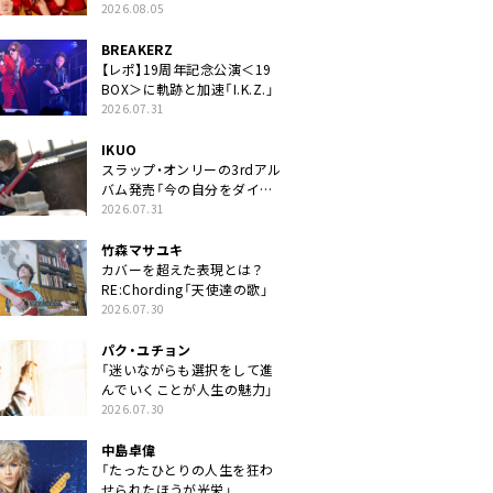
2026.08.05
BREAKERZ
【レポ】19周年記念公演＜19
BOX＞に軌跡と加速「I.K.Z.」
2026.07.31
IKUO
スラップ・オンリーの3rdアル
バム発売「今の自分をダイレ
クトに」
2026.07.31
竹森マサユキ
カバーを超えた表現とは？
RE:Chording「天使達の歌」
2026.07.30
パク・ユチョン
「迷いながらも選択をして進
んでいくことが人生の魅力」
2026.07.30
中島卓偉
「たったひとりの人生を狂わ
せられたほうが光栄」