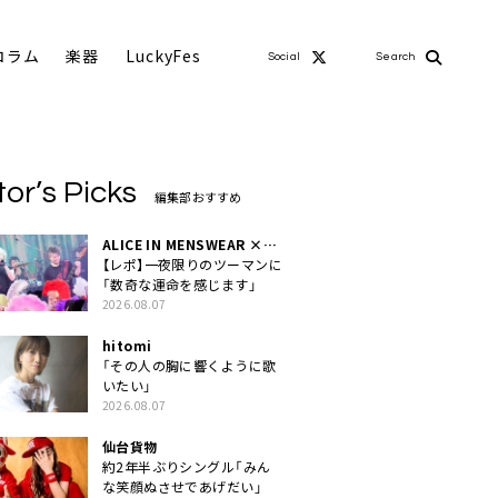
コラム
楽器
LuckyFes
Social
Search
tor’s Picks
編集部おすすめ
ALICE IN MENSWEAR ×
MASCHERA
【レポ】一夜限りのツーマンに
「数奇な運命を感じます」
2026.08.07
hitomi
「その人の胸に響くように歌
いたい」
2026.08.07
仙台貨物
約2年半ぶりシングル「みん
な笑顔ぬさせであげだい」