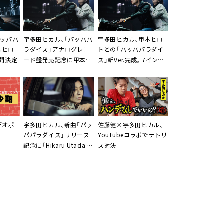
宇多田ヒカル、「パッパパ
宇多田ヒカル、甲本ヒロ
パッパパ
ラダイス」アナログレコ
トとの「パッパパラダイ
甲本ヒロ
ード盤発売記念に甲本ヒ
ス」新Ver.完成。7インチ
公開決定
ロトとの対談を収録した
アナログ盤へ収録
スペシャルZINEの配布決
定
デオポ
宇多田ヒカル、新曲「パッ
佐藤健×宇多田ヒカル、
パパラダイス」リリース
YouTubeコラボでテトリ
記念に「Hikaru Utada ×
ス対決
演
Sony Store」開催決定