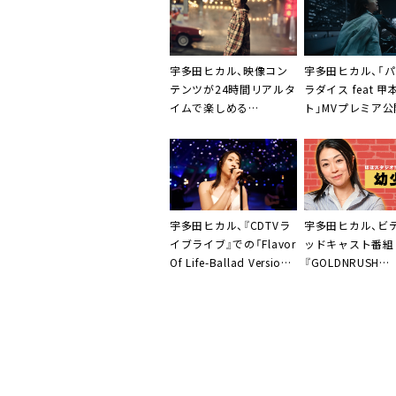
宇多田ヒカル、映像コン
宇多田ヒカル、「
テンツが24時間リアルタ
ラダイス feat 
イムで楽しめる
ト」MVプレミア
YouTube“ステーション
（Station）”ページ公開
宇多田ヒカル、ビ
宇多田ヒカル、『CDTVラ
ッドキャスト番組
イブライブ』での「Flavor
『GOLDNRUSH
Of Life-Ballad Version」
PODCAST』へ出
パフォーマンス映像公開