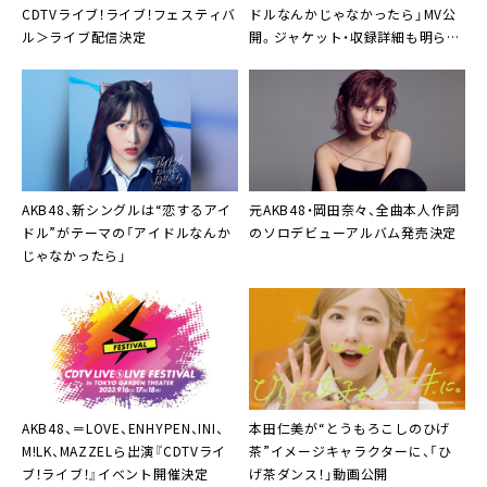
CDTVライブ！ライブ！フェスティバ
ドルなんかじゃなかったら」MV公
ル＞ライブ配信決定
開。ジャケット・収録詳細も明らか
に
AKB48、新シングルは“恋するアイ
元AKB48・岡田奈々、全曲本人作詞
ドル”がテーマの「アイドルなんか
のソロデビューアルバム発売決定
じゃなかったら」
AKB48、＝LOVE、ENHYPEN、INI、
本田仁美が“とうもろこしのひげ
M!LK、MAZZELら出演『CDTVライ
茶”イメージキャラクターに、「ひ
ブ！ライブ！』イベント開催決定
げ茶ダンス！」動画公開