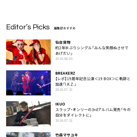
Editor’s Picks
編集部おすすめ
仙台貨物
約2年半ぶりシングル「みんな笑顔ぬさせで
あげだい」
2026.08.05
BREAKERZ
【レポ】19周年記念公演＜19 BOX＞に軌跡と
加速「I.K.Z.」
2026.07.31
IKUO
スラップ・オンリーの3rdアルバム発売「今の
自分をダイレクトに」
2026.07.31
竹森マサユキ