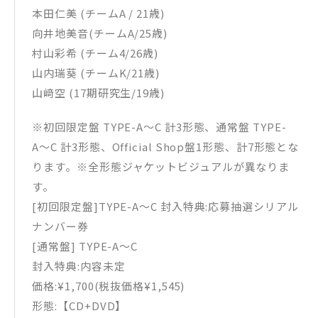
本田仁美 (チームA / 21歳)
向井地美音(チームA/25歳)
村山彩希 (チーム4/26歳)
山内瑞葵 (チームK/21歳)
山﨑空 (17期研究生/19歳)
※初回限定盤 TYPE-A〜C 計3形態、通常盤 TYPE-
A〜C 計3形態、Official Shop盤1形態、計7形態とな
ります。※全形態ジャケットビジュアルが異なりま
す。
[初回限定盤]TYPE-A〜C 封入特典:応募抽選シリアル
ナンバー券
[通常盤] TYPE-A〜C
封入特典:内容未定
価格:¥1,700(税抜価格¥1,545)
形態:【CD+DVD】