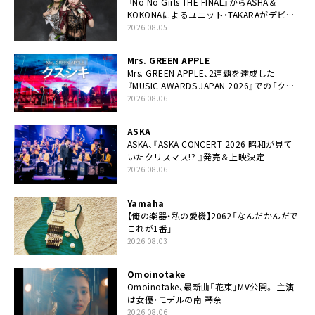
『No No Girls THE FINAL』からASHA＆
KOKONAによるユニット・TAKARAがデビュ
ー
2026.08.05
Mrs. GREEN APPLE
Mrs. GREEN APPLE、2連覇を達成した
『MUSIC AWARDS JAPAN 2026』での「クス
シキ」ライブパフォーマンスをYouTube公開
2026.08.06
ASKA
ASKA、『ASKA CONCERT 2026 昭和が見て
いたクリスマス!? 』発売＆上映決定
2026.08.06
Yamaha
【俺の楽器・私の愛機】2062「なんだかんだで
これが1番」
2026.08.03
Omoinotake
Omoinotake、最新曲「花束」MV公開。 主演
は女優・モデルの南 琴奈
2026.08.06