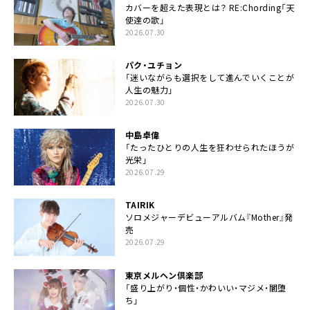
カバーを超えた表現とは？ RE:Chording「天
使達の歌」
2026.07.30
パク・ユチョン
「迷いながらも選択をして進んでいくことが
人生の魅力」
2026.07.30
中島卓偉
「たったひとりの人生を狂わせられたほうが
光栄」
2026.07.29
TAIRIK
ソロメジャーデビューアルバム『Mother』発
売
2026.07.29
東京メルヘン倶楽部
「盛り上がり・個性・かわいい・マジメ・闇堕
ち」