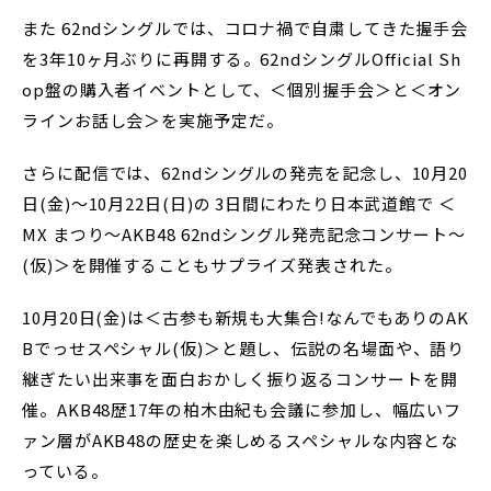
また 62ndシングルでは、コロナ禍で自粛してきた握手会
を3年10ヶ月ぶりに再開する。62ndシングルOfficial Sh
op盤の購入者イベントとして、＜個別握手会＞と＜オン
ラインお話し会＞を実施予定だ。
さらに配信では、62ndシングルの発売を記念し、10月20
日(金)〜10月22日(日)の 3日間にわたり日本武道館で ＜
MX まつり〜AKB48 62ndシングル発売記念コンサート〜
(仮)＞を開催することもサプライズ発表された。
10月20日(金)は＜古参も新規も大集合!なんでもありのAK
Bでっせスペシャル(仮)＞と題し、伝説の名場面や、語り
継ぎたい出来事を面白おかしく振り返るコンサートを開
催。AKB48歴17年の柏木由紀も会議に参加し、幅広いフ
ァン層がAKB48の歴史を楽しめるスペシャルな内容とな
っている。