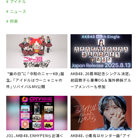
# アイドル
# ニュース
# 邦楽
AKB48、20周年記念シングル決定。
“猫の日”に「令和のニャーKB」誕
前⽥敦⼦ら豪華OG＆海外姉妹グル
生。「アイドルはウーニャニャの
ープメンバーも参加
件」リバイバルMV公開
JO1、AKB48、ENHYPENら出演＜
AKB48、小栗有以センター曲「アイ