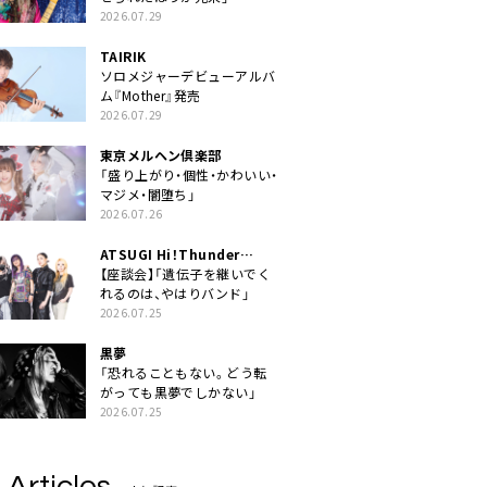
2026.07.29
TAIRIK
ソロメジャーデビューアルバ
ム『Mother』発売
2026.07.29
東京メルヘン倶楽部
「盛り上がり・個性・かわいい・
マジメ・闇堕ち」
2026.07.26
ATSUGI Hi！Thunder
Rock Festival
【座談会】「遺伝子を継いでく
れるのは、やはりバンド」
2026.07.25
黒夢
「恐れることもない。どう転
がっても黒夢でしかない」
2026.07.25
 Articles