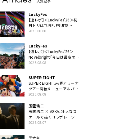
人気記事
LuckyFes
【速レポ】＜LuckyFes’26＞初
日トリはTUBE、FRUITS
ZIPPERや綾小路翔、鬼龍院翔
2026.08.08
を迎えた豪華コラボも「知っ
てたらぜひ一緒に歌ってちょ
LuckyFes
うだい」
【速レポ】＜LuckyFes’26＞
Novelbright「今日は最高のフ
ェス日和。最高の休日を、最
2026.08.08
高の夏休みを作っていきた
い」
SUPER EIGHT
SUPER EIGHT、来春アリーナ
ツアー開催＆ニューアルバム
発売決定げるEP『ダンダー
2026.08.08
ラ』本日リリース
玉置浩二
玉置浩二 × ASKA、壮大なス
ケールで描くコラボレーショ
ン曲「音銀河」リリース決定。
2026.08.07
カップリングには新曲「命の
宿り」収録も
モナキ