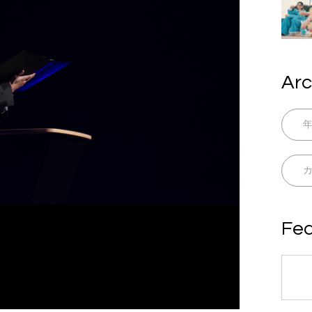
Arc
Fea