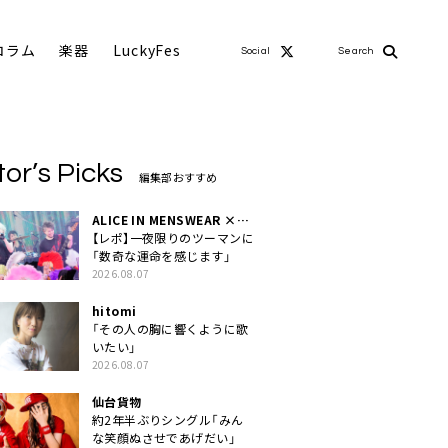
コラム
楽器
LuckyFes
Social
Search
tor’s Picks
編集部おすすめ
ALICE IN MENSWEAR ×
MASCHERA
【レポ】一夜限りのツーマンに
「数奇な運命を感じます」
2026.08.07
hitomi
「その人の胸に響くように歌
いたい」
2026.08.07
仙台貨物
約2年半ぶりシングル「みん
な笑顔ぬさせであげだい」