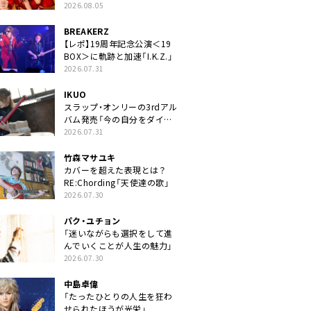
2026.08.05
BREAKERZ
【レポ】19周年記念公演＜19
BOX＞に軌跡と加速「I.K.Z.」
2026.07.31
IKUO
スラップ・オンリーの3rdアル
バム発売「今の自分をダイレ
クトに」
2026.07.31
竹森マサユキ
カバーを超えた表現とは？
RE:Chording「天使達の歌」
2026.07.30
パク・ユチョン
「迷いながらも選択をして進
んでいくことが人生の魅力」
2026.07.30
中島卓偉
「たったひとりの人生を狂わ
せられたほうが光栄」