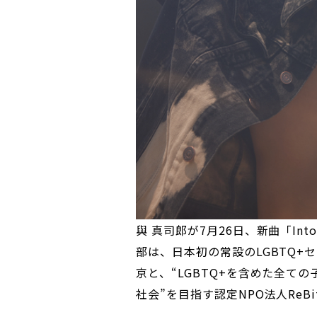
與 真司郎が7月26日、新曲「Int
部は、日本初の常設のLGBTQ+
京と、“LGBTQ+を含めた全て
社会”を目指す認定NPO法人ReB