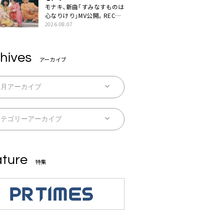
モナキ、新曲「すみなすものは
心なりけり」MV公開。RECの
ギターにEvery Little Thing・
2026.08.07
伊藤一朗参加も
hives
アーカイブ
ture
特集