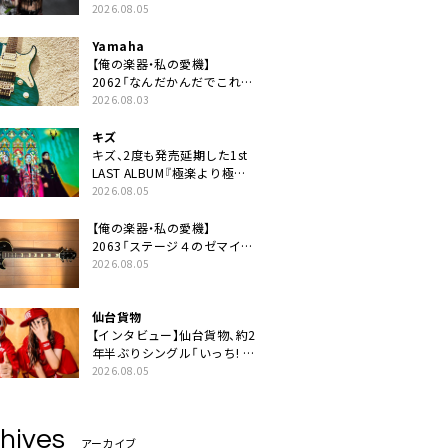
ニット・TAKARAがデビュー
2026.08.05
Yamaha
【俺の楽器・私の愛機】
2062「なんだかんだでこれが
1番」
2026.08.03
キズ
キズ、2度も発売延期した1st
LAST ALBUM『極楽より極上
の雨』遂にリリース。収録曲
2026.08.05
「はじまり」MV公開
【俺の楽器・私の愛機】
2063「ステージ４のゼマイテ
ィス。」
2026.08.05
仙台貨物
【インタビュー】仙台貨物、約2
年半ぶりシングル「いっち! い
っち!!」発売「みんな笑顔ぬさ
2026.08.05
せであげだいど思います」
hives
アーカイブ