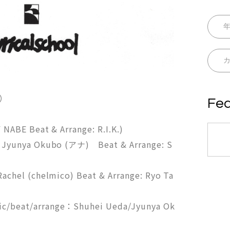
込）
Fea
Y NABE Beat & Arrange: R.I.K.)
 : Jyunya Okubo (アナ) Beat & Arrange: S
 Rachel (chelmico) Beat & Arrange: Ryo Ta
ic/beat/arrange：Shuhei Ueda/Jyunya Ok