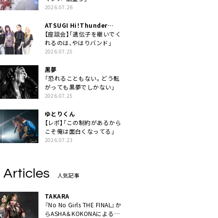
2026.07.26
ATSUGI Hi！Thunder
Rock Festival
【座談会】「遺伝子を継いでく
れるのは、やはりバンド」
2026.07.25
黒夢
「恐れることもない。どう転
がっても黒夢でしかない」
2026.07.25
ゆとりくん
【レポ】「この制約があるから
こそ俺は面白くなってる」
2026.07.23
 Articles
人気記事
TAKARA
『No No Girls THE FINAL』か
らASHA＆KOKONAによるユ