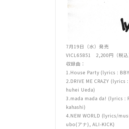
7月19日（水）発売
VICL65851 2,200円（税
収録曲：
1.House Party (lyrics : BB
2.DRIVE ME CRAZY (lyrics
huhei Ueda)
3.mada mada da! (lyrics :
kahashi)
4.NEW WORLD (lyrics/mus
ubo(アナ), ALI-KICK)