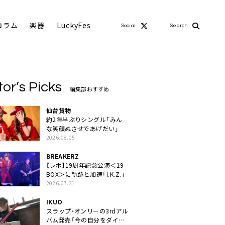
コラム
楽器
LuckyFes
Social
Search
tor’s Picks
編集部おすすめ
仙台貨物
約2年半ぶりシングル「みん
な笑顔ぬさせであげだい」
2026.08.05
BREAKERZ
【レポ】19周年記念公演＜19
BOX＞に軌跡と加速「I.K.Z.」
2026.07.31
IKUO
スラップ・オンリーの3rdアル
バム発売「今の自分をダイレ