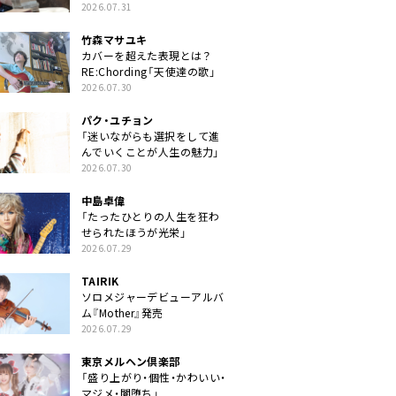
クトに」
2026.07.31
竹森マサユキ
カバーを超えた表現とは？
RE:Chording「天使達の歌」
2026.07.30
パク・ユチョン
「迷いながらも選択をして進
んでいくことが人生の魅力」
2026.07.30
中島卓偉
「たったひとりの人生を狂わ
せられたほうが光栄」
2026.07.29
TAIRIK
ソロメジャーデビューアルバ
ム『Mother』発売
2026.07.29
東京メルヘン倶楽部
「盛り上がり・個性・かわいい・
マジメ・闇堕ち」