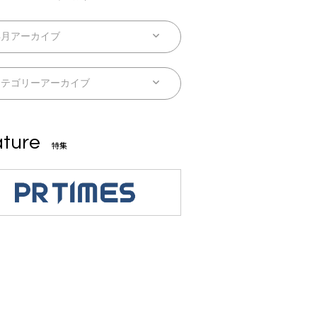
ture
特集