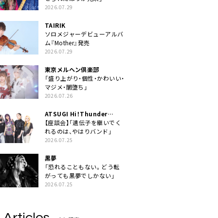
2026.07.29
TAIRIK
ソロメジャーデビューアルバ
ム『Mother』発売
2026.07.29
東京メルヘン倶楽部
「盛り上がり・個性・かわいい・
マジメ・闇堕ち」
2026.07.26
ATSUGI Hi！Thunder
Rock Festival
【座談会】「遺伝子を継いでく
れるのは、やはりバンド」
2026.07.25
黒夢
「恐れることもない。どう転
がっても黒夢でしかない」
2026.07.25
 Articles