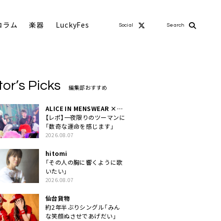
コラム
楽器
LuckyFes
Social
Search
tor’s Picks
編集部おすすめ
ALICE IN MENSWEAR ×
MASCHERA
【レポ】一夜限りのツーマンに
「数奇な運命を感じます」
2026.08.07
hitomi
「その人の胸に響くように歌
いたい」
2026.08.07
仙台貨物
約2年半ぶりシングル「みん
な笑顔ぬさせであげだい」