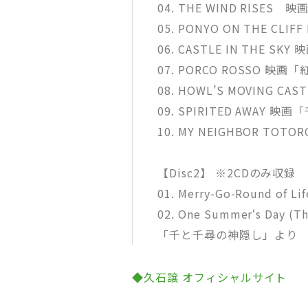
04. THE WIND RISE
05. PONYO ON THE C
06. CASTLE IN THE 
07. PORCO ROSSO 映
08. HOWL’S MOVING
09. SPIRITED AWAY
10. MY NEIGHBOR T
【Disc2】 ※2CDのみ収録
01. Merry-Go-Round 
02. One Summer‘s Day (T
「千と千尋の神隠し」より
◆久石譲 オフィシャルサイト