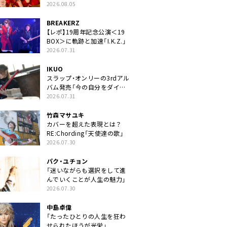
2026.08.05
BREAKERZ
【レポ】19周年記念公演＜19
BOX＞に軌跡と加速「I.K.Z.」
2026.07.31
IKUO
スラップ・オンリーの3rdアル
バム発売「今の自分をダイレ
クトに」
2026.07.31
竹森マサユキ
カバーを超えた表現とは？
RE:Chording「天使達の歌」
2026.07.30
パク・ユチョン
「迷いながらも選択をして進
んでいくことが人生の魅力」
2026.07.30
中島卓偉
「たったひとりの人生を狂わ
せられたほうが光栄」