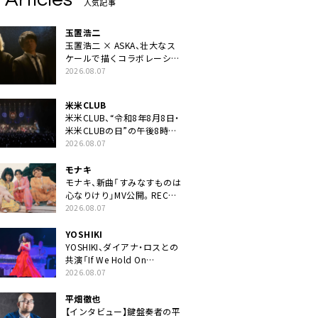
人気記事
玉置浩二
玉置浩二 × ASKA、壮大なス
ケールで描くコラボレーショ
ン曲「音銀河」リリース決定。
2026.08.07
カップリングには新曲「命の
宿り」収録も
米米CLUB
米米CLUB、“令和8年8月8日・
米米CLUBの日”の午後8時に
40周年ライブより「FANtachy
2026.08.07
medley」を88年限定公開
モナキ
モナキ、新曲「すみなすものは
心なりけり」MV公開。RECの
ギターにEvery Little Thing・
2026.08.07
伊藤一朗参加も
YOSHIKI
YOSHIKI、ダイアナ・ロスとの
共演「If We Hold On
Together」ライブ映像公開
2026.08.07
平畑徹也
【インタビュー】鍵盤奏者の平