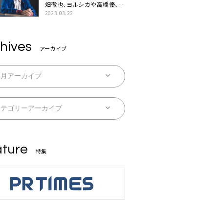
畑徹也、ヨルシカや高橋優、キ
タニタツヤなど9名のゲスト
2023.03.22
を迎えた初アルバムに音楽人
生の総括「自分自身を再確認
できた」
hives
アーカイブ
ture
特集