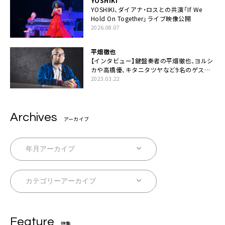
YOSHIKI
YOSHIKI、ダイアナ・ロスとの共演「If We
Hold On Together」ライブ映像公開
2026.08.07
平畑徹也
【インタビュー】鍵盤奏者の平畑徹也、ヨルシ
カや高橋優、キタニタツヤなど9名のゲスト
を迎えた初アルバムに音楽人生の総括「自分
2023.03.22
自身を再確認できた」
Archives
アーカイブ
Feature
特集