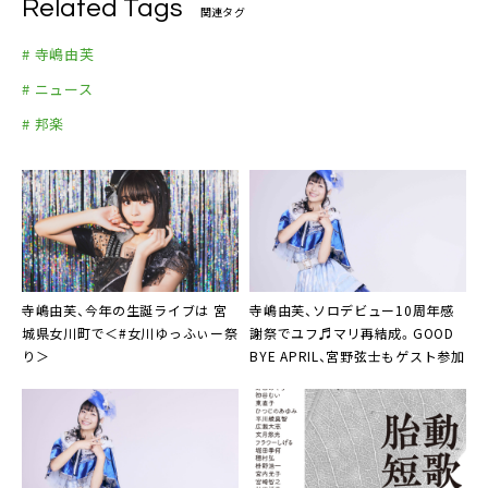
Related Tags
関連タグ
# 寺嶋由芙
# ニュース
# 邦楽
寺嶋由芙、今年の生誕ライブは 宮
寺嶋由芙、ソロデビュー10周年感
城県女川町で＜#女川ゆっふぃー祭
謝祭でユフ♬マリ再結成。GOOD
り＞
BYE APRIL、宮野弦士もゲスト参加