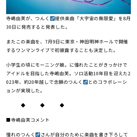
寺嶋由芙が、つんく
提供楽曲「大宇宙の無限愛」を8月
30日に発売すると発表した。
またこの楽曲を、7月9日に東京・神田明神ホールで開催
するワンマンライブで初披露することも決定した。
小学生の頃にモーニング娘。に憧れたことがきっかけで
アイドルを目指した寺嶋由芙。ソロ活動10年目を迎えた2
023年、約20年越しで念願のつんく
とのコラボレーシ
ョンが実現した。
◆ ◆ ◆
■寺嶋由芙コメント
憧れのつんく
さんが自分のために楽曲を書き下ろして