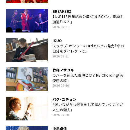
BREAKERZ
【レポ】19周年記念公演＜19 BOX＞に軌跡と
加速「I.K.Z.」
2026.07.31
IKUO
スラップ・オンリーの3rdアルバム発売「今の
自分をダイレクトに」
2026.07.31
竹森マサユキ
カバーを超えた表現とは？ RE:Chording「天
使達の歌」
2026.07.30
パク・ユチョン
「迷いながらも選択をして進んでいくことが
人生の魅力」
2026.07.30
中島卓偉