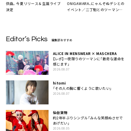
供曲。今夏リリース＆生誕ライブ
ONIGAWARA、にゃんぞぬデシとの
決定
イベント／二丁魁とのツーマンを
一挙発表
Editor’s Picks
編集部おすすめ
ALICE IN MENSWEAR × MASCHERA
【レポ】一夜限りのツーマンに「数奇な運命を
感じます」
2026.08.07
hitomi
「その人の胸に響くように歌いたい」
2026.08.07
仙台貨物
約2年半ぶりシングル「みんな笑顔ぬさせで
あげだい」
2026.08.05