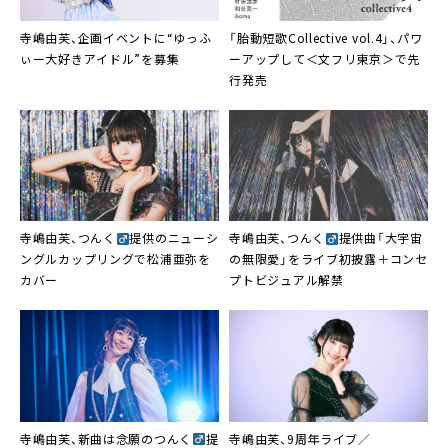
寺嶋由芙、企画イベントに“ゆっふ
「胎動短歌Collective vol.4」、パワ
ぃー大好きアイドル”を募集
ーアップして＜文フリ東京＞で先
行発売
寺嶋由芙、つんく
提供のニューシ
寺嶋由芙、つんく
提供曲「大宇宙
ングルカップリングで松浦亜弥を
の無限愛」をライブ初披露＋コンセ
カバー
プトビジュアル解禁
寺嶋由芙、新曲は念願のつんく
提
寺嶋由芙、9周年ライブ／