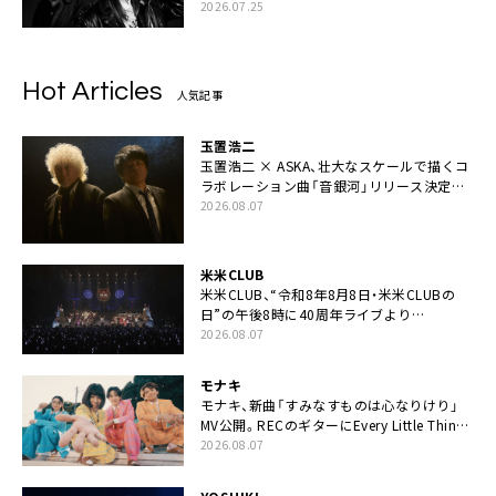
2026.07.25
Hot Articles
人気記事
玉置浩二
玉置浩二 × ASKA、壮大なスケールで描くコ
ラボレーション曲「音銀河」リリース決定。
カップリングには新曲「命の宿り」収録も
2026.08.07
米米CLUB
米米CLUB、“令和8年8月8日・米米CLUBの
日”の午後8時に40周年ライブより
「FANtachy medley」を88年限定公開
2026.08.07
モナキ
モナキ、新曲「すみなすものは心なりけり」
MV公開。RECのギターにEvery Little Thing・
伊藤一朗参加も
2026.08.07