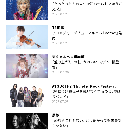
「たったひとりの人生を狂わせられたほうが
光栄」
2026.07.29
TAIRIK
ソロメジャーデビューアルバム『Mother』発
売
2026.07.29
東京メルヘン倶楽部
「盛り上がり・個性・かわいい・マジメ・闇堕
ち」
2026.07.26
ATSUGI Hi！Thunder Rock Festival
【座談会】「遺伝子を継いでくれるのは、やは
りバンド」
2026.07.25
黒夢
「恐れることもない。どう転がっても黒夢で
しかない」