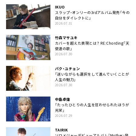
IKUO
スラップ・オンリーの3rdアルバム発売「今の
自分をダイレクトに」
2026.07.31
竹森マサユキ
カバーを超えた表現とは？ RE:Chording「天
使達の歌」
2026.07.30
パク・ユチョン
「迷いながらも選択をして進んでいくことが
人生の魅力」
2026.07.30
中島卓偉
「たったひとりの人生を狂わせられたほうが
光栄」
2026.07.29
TAIRIK
ソロメジャーデビューアルバム『Mother』発