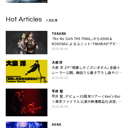
Hot Articles
人気記事
TAKARA
『No No Girls THE FINAL』からASHA＆
KOKONAによるユニット・TAKARAがデビュ
ー
2026.08.05
大泉洋
大泉 洋、EP『感謝しかございません』全曲ト
レーラー公開。幾田りら書き下ろし曲やジャ
ズピアニスト・小曽根真による提供曲のレコ
2026.08.06
ーディング映像の一部解禁も
平井 堅
平井 堅、デビュー30周年ツアー＜Ken’s Bar
＞東京ファイナル公演の映像商品化決定。ブ
ックレットには平井堅のメッセージ掲載も
2026.08.06
ASKA