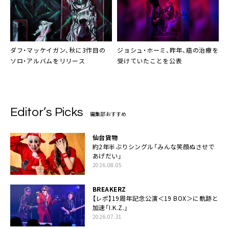
ダフ・マッケイガン、秋に3作目の
ジョシュ・ホーミ、昨年、癌の治療を
ソロ・アルバムをリリース
受けていたことを公表
Editor’s Picks
編集部おすすめ
仙台貨物
約2年半ぶりシングル「みんな笑顔ぬさせで
あげだい」
2026.08.05
BREAKERZ
【レポ】19周年記念公演＜19 BOX＞に軌跡と
加速「I.K.Z.」
2026.07.31