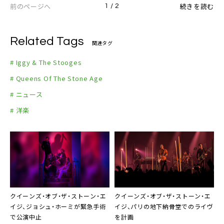
前のページへ
続きを読む
1 / 2
Related Tags
関連タグ
# Iggy & The Stooges
# Queens Of The Stone Age
# ニュース
# 洋楽
クイーンズ・オブ・ザ・ストーン・エ
クイーンズ・オブ・ザ・ストーン・エ
イジ、ジョシュ・ホーミが緊急手術
イジ、パリの地下納骨堂でのライヴ
で公演中止
を計画