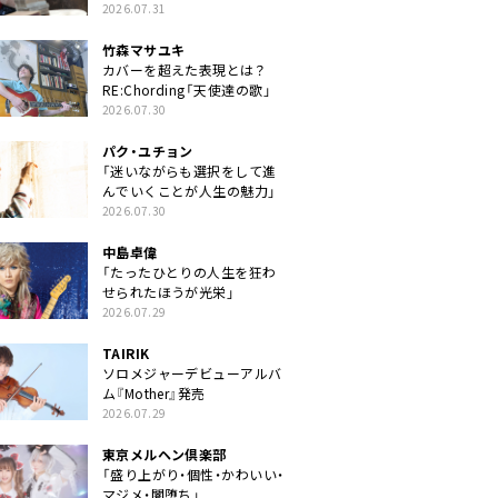
クトに」
2026.07.31
竹森マサユキ
カバーを超えた表現とは？
RE:Chording「天使達の歌」
2026.07.30
パク・ユチョン
「迷いながらも選択をして進
んでいくことが人生の魅力」
2026.07.30
中島卓偉
「たったひとりの人生を狂わ
せられたほうが光栄」
2026.07.29
TAIRIK
ソロメジャーデビューアルバ
ム『Mother』発売
2026.07.29
東京メルヘン倶楽部
「盛り上がり・個性・かわいい・
マジメ・闇堕ち」