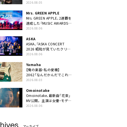
ニット・TAKARAがデビュー
2026.08.05
Mrs. GREEN APPLE
Mrs. GREEN APPLE、2連覇を
達成した『MUSIC AWARDS
JAPAN 2026』での「クスシ
2026.08.06
キ」ライブパフォーマンスを
YouTube公開
ASKA
ASKA、『ASKA CONCERT
2026 昭和が見ていたクリス
マス!? 』発売＆上映決定
2026.08.06
Yamaha
【俺の楽器・私の愛機】
2062「なんだかんだでこれが
1番」
2026.08.03
Omoinotake
Omoinotake、最新曲「花束」
MV公開。 主演は女優・モデル
の南 琴奈
2026.08.06
hives
アーカイブ