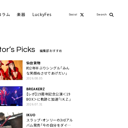
コラム
楽器
LuckyFes
Social
Search
tor’s Picks
編集部おすすめ
仙台貨物
約2年半ぶりシングル「みん
な笑顔ぬさせであげだい」
2026.08.05
BREAKERZ
【レポ】19周年記念公演＜19
BOX＞に軌跡と加速「I.K.Z.」
2026.07.31
IKUO
スラップ・オンリーの3rdアル
バム発売「今の自分をダイレ