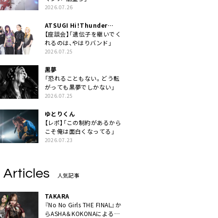
2026.07.26
ATSUGI Hi！Thunder
Rock Festival
【座談会】「遺伝子を継いでく
れるのは、やはりバンド」
2026.07.25
黒夢
「恐れることもない。どう転
がっても黒夢でしかない」
2026.07.25
ゆとりくん
【レポ】「この制約があるから
こそ俺は面白くなってる」
2026.07.23
 Articles
人気記事
TAKARA
『No No Girls THE FINAL』か
らASHA＆KOKONAによるユ