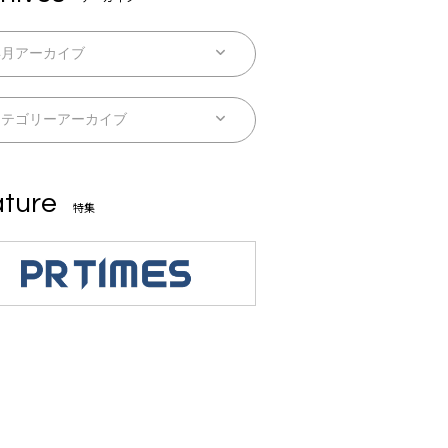
ture
特集