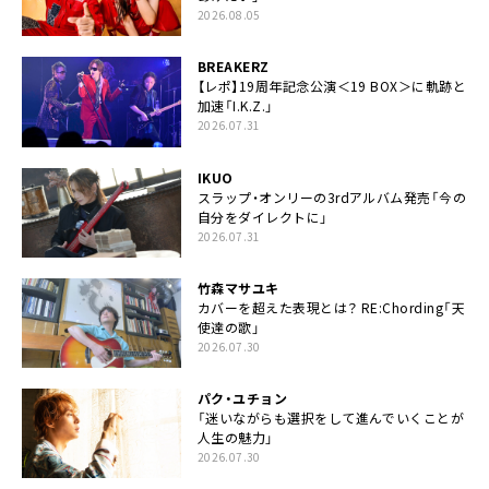
2026.08.05
BREAKERZ
【レポ】19周年記念公演＜19 BOX＞に軌跡と
加速「I.K.Z.」
2026.07.31
IKUO
スラップ・オンリーの3rdアルバム発売「今の
自分をダイレクトに」
2026.07.31
竹森マサユキ
カバーを超えた表現とは？ RE:Chording「天
使達の歌」
2026.07.30
パク・ユチョン
「迷いながらも選択をして進んでいくことが
人生の魅力」
2026.07.30