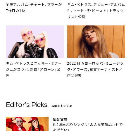
全英アルバム・チャート、ブラーが
キム・ペトラス、デビュー・アルバム
7作目の1位
『フィード・ザ・ビースト』トラック
リスト公開
キム・ペトラスとニッキー・ミナー
2022 MTVヨーロッパ・ミュージッ
ジュがコラボ、新曲「アローン」公
ク・アワーズ
、受賞アーティスト／
開
作品発表
Editor’s Picks
編集部おすすめ
仙台貨物
約2年半ぶりシングル「みんな笑顔ぬさせで
あげだい」