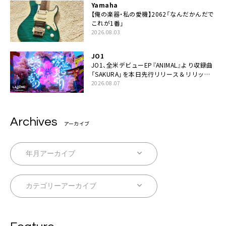
Yamaha
【俺の楽器・私の愛機】2062「なんだかんだで
これが1番」
2026.08.03
JO1
JO1、全⽶デビューEP『ANIMAL』より収録曲
「SAKURA」を本日先行リリース＆リリック
ビデオ公開
2026.08.07
Archives
アーカイブ