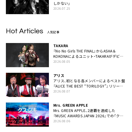
しかない」
2026.07.25
Hot Articles
人気記事
TAKARA
『No No Girls THE FINAL』からASHA＆
KOKONAによるユニット・TAKARAがデビュ
ー
2026.08.05
アリス
アリス、初となる各メンバーによるベスト盤
『ALICE THE BEST “TORILOGY”』リリース
決定
2026.08.07
Mrs. GREEN APPLE
Mrs. GREEN APPLE、2連覇を達成した
『MUSIC AWARDS JAPAN 2026』での「クス
シキ」ライブパフォーマンスをYouTube公開
2026.08.06