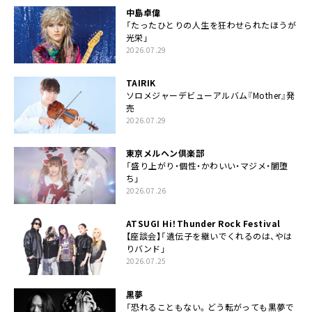
中島卓偉
「たったひとりの人生を狂わせられたほうが
光栄」
2026.07.29
TAIRIK
ソロメジャーデビューアルバム『Mother』発
売
2026.07.29
東京メルヘン倶楽部
「盛り上がり・個性・かわいい・マジメ・闇堕
ち」
2026.07.26
ATSUGI Hi！Thunder Rock Festival
【座談会】「遺伝子を継いでくれるのは、やは
りバンド」
2026.07.25
黒夢
「恐れることもない。どう転がっても黒夢で