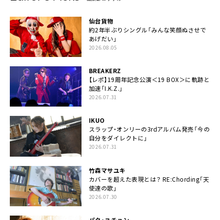
仙台貨物
約2年半ぶりシングル「みんな笑顔ぬさせで
あげだい」
2026.08.05
BREAKERZ
【レポ】19周年記念公演＜19 BOX＞に軌跡と
加速「I.K.Z.」
2026.07.31
IKUO
スラップ・オンリーの3rdアルバム発売「今の
自分をダイレクトに」
2026.07.31
竹森マサユキ
カバーを超えた表現とは？ RE:Chording「天
使達の歌」
2026.07.30
パク・ユチョン