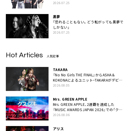
2026.07.25
黒夢
「恐れることもない。どう転がっても黒夢で
しかない」
2026.07.25
Hot Articles
人気記事
TAKARA
『No No Girls THE FINAL』からASHA＆
KOKONAによるユニット・TAKARAがデビュ
ー
2026.08.05
Mrs. GREEN APPLE
Mrs. GREEN APPLE、2連覇を達成した
『MUSIC AWARDS JAPAN 2026』での「クス
シキ」ライブパフォーマンスをYouTube公開
2026.08.06
アリス