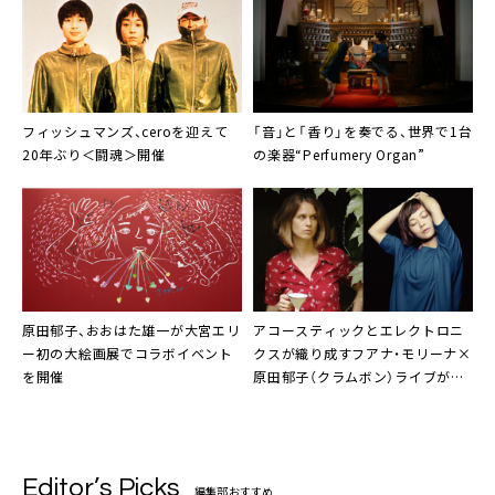
フィッシュマンズ
、
cero
を迎えて
「音」と「香り」を奏でる、世界で1台
20年ぶり＜闘魂＞開催
の楽器“
Perfumery Organ
”
原田郁子
、
おおはた雄一
が大宮エリ
アコースティックとエレクトロニ
ー初の大絵画展でコラボイベント
クスが織り成す
フアナ・モリーナ
×
を開催
原田郁子（クラムボン）
ライブが決
定
Editor’s Picks
編集部おすすめ