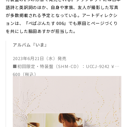
語詩と英訳詞のほか、自身や家族、友人が撮影した写真
が多数掲載される予定となっている。アートディレクシ
ョンは、『ぺぱぷんたす 006』でも原田とページづくり
を共にした脇田あすかが担当した。
アルバム『いま』
2023年6月21日（水）発売
■初回限定・特装盤（SHM-CD）：UCCJ-9242 ￥6,
600（税込）
※金色の箔押しBOX仕様
※詩集＋写真ブックレット 80P
※封筒入りディスク