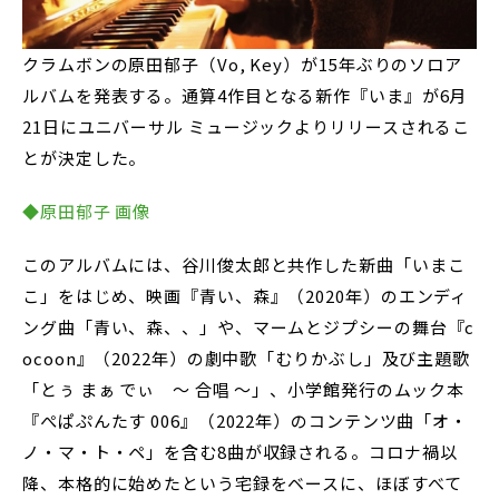
クラムボンの原田郁子（Vo, Key）が15年ぶりのソロア
ルバムを発表する。通算4作目となる新作『いま』が6月
21日にユニバーサル ミュージックよりリリースされるこ
とが決定した。
◆原田郁子 画像
このアルバムには、谷川俊太郎と共作した新曲「いまこ
こ」をはじめ、映画『青い、森』（2020年）のエンディ
ング曲「青い、森、、」や、マームとジプシーの舞台『c
ocoon』（2022年）の劇中歌「むりかぶし」及び主題歌
「とぅ まぁ でぃ 〜 合唱 〜」、小学館発行のムック本
『ぺぱぷんたす 006』（2022年）のコンテンツ曲「オ・
ノ・マ・ト・ペ」を含む8曲が収録される。コロナ禍以
降、本格的に始めたという宅録をベースに、ほぼすべて