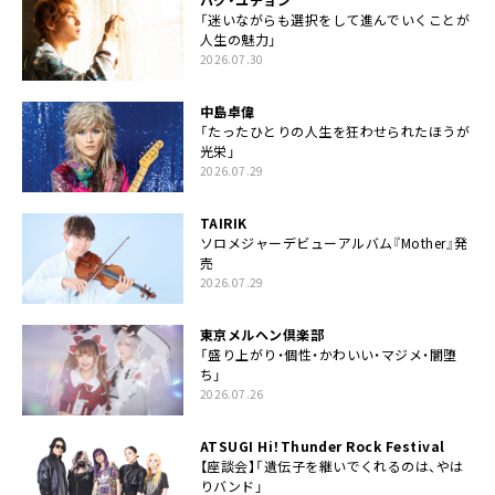
「迷いながらも選択をして進んでいくことが
人生の魅力」
2026.07.30
中島卓偉
「たったひとりの人生を狂わせられたほうが
光栄」
2026.07.29
TAIRIK
ソロメジャーデビューアルバム『Mother』発
売
2026.07.29
東京メルヘン倶楽部
「盛り上がり・個性・かわいい・マジメ・闇堕
ち」
2026.07.26
ATSUGI Hi！Thunder Rock Festival
【座談会】「遺伝子を継いでくれるのは、やは
りバンド」