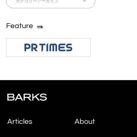
Feature
特集
Articles
About