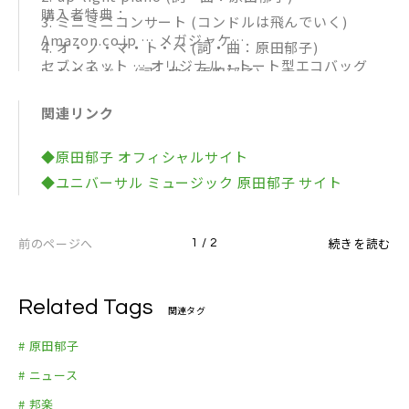
購入者特典：
3. ミニミニコンサート (コンドルは飛んでいく)
Amazon.co.jp … メガジャケ
4. オ・ノ・マ・ト・ペ (詞・曲：原田郁子)
セブンネット … オリジナル・トート型エコバッグ
5. むりかぶし (詞・曲：原田郁子)
「いま」
6. とぅ まぁ でぃ 〜 合唱 〜 (詞・曲：原田郁子)
関連リンク
UNIVERSAL MUSIC STORE … 直筆サイン入りポス
7. my room (曲：原田郁子)
トカード (先着)
8. いまここ (詞：谷川俊太郎 曲：原田郁子)
◆原田郁子 オフィシャルサイト
全国主要CDショップ、オンラインストア … ポス
◆ユニバーサル ミュージック 原田郁子 サイト
トカード
前のページへ
続きを読む
1 / 2
Related Tags
関連タグ
# 原田郁子
# ニュース
# 邦楽