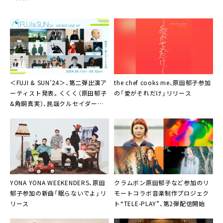
＜FUJI & SUN’24＞、第二弾出演ア
the chef cooks me、原田郁子参加
ーティスト発表。くくく（原田郁子
の「愛がそれだけ」リリース
&角銅真実）、民謡クルセイダーズ
ら7組
YONA YONA WEEKENDERS、原田
クラムボン原田郁子など参加のリ
郁子参加の新曲「眠らないでよ」リ
モートコラボ音楽制作プロジェク
リース
ト“
TELE-PLAY
”、第2弾配信開始