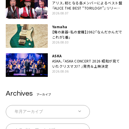
アリス、初となる各メンバーによるベスト盤
『ALICE THE BEST “TORILOGY”』リリース
決定
2026.08.07
Yamaha
【俺の楽器・私の愛機】2062「なんだかんだで
これが1番」
2026.08.03
ASKA
ASKA、『ASKA CONCERT 2026 昭和が見て
いたクリスマス!? 』発売＆上映決定
2026.08.06
Archives
アーカイブ