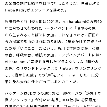
の楽曲の制作と録音を自宅で行ったそうだ。奥田泰次と
Heba Kadryがエンジニアを務めた。
原田郁子と谷川俊太郎は2021年、rei harakamiの没後10
年に合わせて行われたトークイベント＜「暗やみの色」
から生まれることば＞に参加。これをきっかけに原田か
らの提案で楽曲の共作に取り組み、2年をかけて完成させ
たのが「いまここ」だという。谷川は作詞のほか、心臓
の音、呼吸の音、朗読で参加。エンディングパートにはr
ei harakamiが音楽を担当したプラネタリウム『暗やみ
の色』のサウンドトラックより「intro」をサンプリング
し、0歳から91歳までの“声”をフィーチャーした、11分
半に及ぶ大作に仕上がっているとのことだ。
パッケージはCDのみの通常盤と、80ページの「詩集＋写
真ブックレット」が付いた箔押しBOX仕様の初回限定・
特装盤の2つの形態で発売される。ブックレットには日本