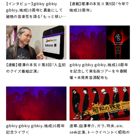
【インタビュー】gibkiy gibkiy
【連載】櫻澤の本気 II 第9回『今年で
gibkiy、結成10周年と異能にして
結成10周年』
破格の音楽性を語る「もっと傾いて
突き抜けたい」
【連載】櫻澤の本気 II 第8回『人生初
gibkiy gibkiy gibkiy、結成10周年
のクイズ番組出演』
を記念して東名阪ツアーを今春開
催＋未発表音源配布も
gibkiy gibkiy gibkiy、結成10周年
逹瑯、田澤孝介、ガラ、玲央、aie、
記念ライヴ＜
seek出演、トークイベント＜昭和の