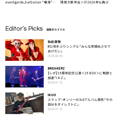
avantgarde,barbarian “唾液”＞
残党大新年会＞が2026年も再び
を2026年3月開催
Editor’s Picks
編集部おすすめ
仙台貨物
約2年半ぶりシングル「みんな笑顔ぬさせで
あげだい」
2026.08.05
BREAKERZ
【レポ】19周年記念公演＜19 BOX＞に軌跡と
加速「I.K.Z.」
2026.07.31
IKUO
スラップ・オンリーの3rdアルバム発売「今の
自分をダイレクトに」
2026.07.31