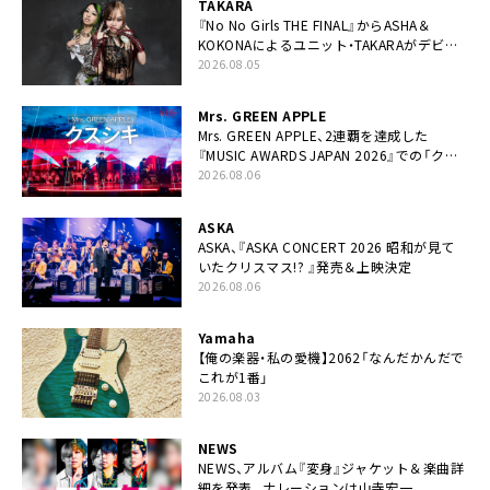
TAKARA
『No No Girls THE FINAL』からASHA＆
KOKONAによるユニット・TAKARAがデビュ
ー
2026.08.05
Mrs. GREEN APPLE
Mrs. GREEN APPLE、2連覇を達成した
『MUSIC AWARDS JAPAN 2026』での「クス
シキ」ライブパフォーマンスをYouTube公開
2026.08.06
ASKA
ASKA、『ASKA CONCERT 2026 昭和が見て
いたクリスマス!? 』発売＆上映決定
2026.08.06
Yamaha
【俺の楽器・私の愛機】2062「なんだかんだで
これが1番」
2026.08.03
NEWS
NEWS、アルバム『変身』ジャケット＆楽曲詳
細を発表。ナレーションは⼭寺宏⼀