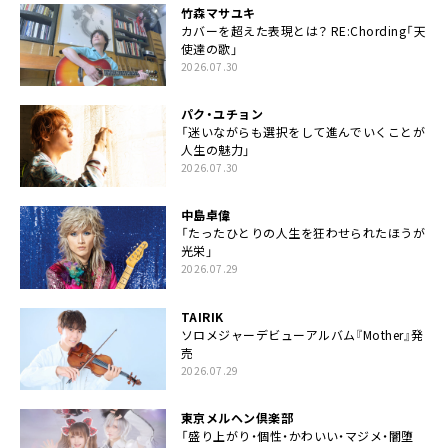
竹森マサユキ
カバーを超えた表現とは？ RE:Chording「天
使達の歌」
2026.07.30
パク・ユチョン
「迷いながらも選択をして進んでいくことが
人生の魅力」
2026.07.30
中島卓偉
「たったひとりの人生を狂わせられたほうが
光栄」
2026.07.29
TAIRIK
ソロメジャーデビューアルバム『Mother』発
売
2026.07.29
東京メルヘン倶楽部
「盛り上がり・個性・かわいい・マジメ・闇堕