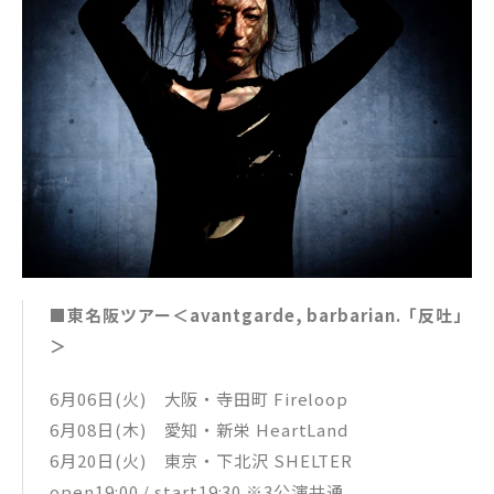
■東名阪ツアー＜avantgarde, barbarian.「反吐」
＞
6月06日(火) 大阪・寺田町 Fireloop
6月08日(木) 愛知・新栄 HeartLand
6月20日(火) 東京・下北沢 SHELTER
open19:00 / start19:30 ※3公演共通