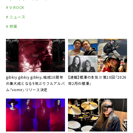
# V-ROCK
# ニュース
# 邦楽
gibkiy gibkiy gibkiy、結成10周年
【連載】櫻澤の本気 II 第10回『2026
の集大成となる9年ぶりフルアルバ
年2月の櫻澤』
ム『vomir』リリース決定