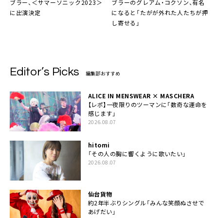
ブラー
、＜サマーソニック2023＞
ブラー
の
グレアム・コクソン
、有名
に出演決定
になると「たがが外れた人たちが押
し寄せる」
Editor’s Picks
編集部おすすめ
ALICE IN MENSWEAR × MASCHERA
【レポ】一夜限りのツーマンに「数奇な運命を
感じます」
2026.08.07
hitomi
「その人の胸に響くように歌いたい」
2026.08.07
仙台貨物
約2年半ぶりシングル「みんな笑顔ぬさせで
あげだい」