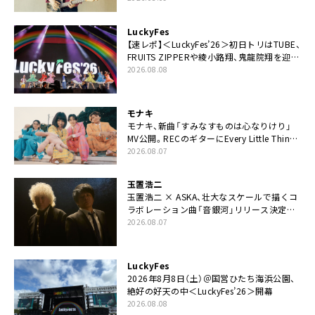
LuckyFes
【速レポ】＜LuckyFes’26＞初日トリはTUBE、
FRUITS ZIPPERや綾小路翔、鬼龍院翔を迎え
た豪華コラボも「知ってたらぜひ一緒に歌っ
2026.08.08
てちょうだい」
モナキ
モナキ、新曲「すみなすものは心なりけり」
MV公開。RECのギターにEvery Little Thing・
伊藤一朗参加も
2026.08.07
玉置浩二
玉置浩二 × ASKA、壮大なスケールで描くコ
ラボレーション曲「音銀河」リリース決定。
カップリングには新曲「命の宿り」収録も
2026.08.07
LuckyFes
2026年8月8日（土）＠国営ひたち海浜公園、
絶好の好天の中＜LuckyFes’26＞開幕
2026.08.08