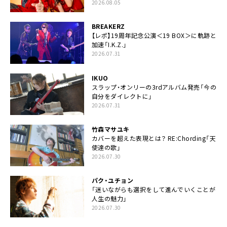
2026.08.05
BREAKERZ
【レポ】19周年記念公演＜19 BOX＞に軌跡と
加速「I.K.Z.」
2026.07.31
IKUO
スラップ・オンリーの3rdアルバム発売「今の
自分をダイレクトに」
2026.07.31
竹森マサユキ
カバーを超えた表現とは？ RE:Chording「天
使達の歌」
2026.07.30
パク・ユチョン
「迷いながらも選択をして進んでいくことが
人生の魅力」
2026.07.30