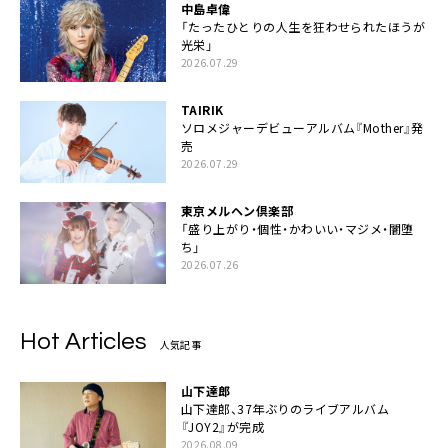
中島卓偉
「たったひとりの人生を狂わせられたほうが
光栄」
2026.07.29
TAIRIK
ソロメジャーデビューアルバム『Mother』発
売
2026.07.29
東京メルヘン倶楽部
「盛り上がり・個性・かわいい・マジメ・闇堕
ち」
2026.07.26
Hot Articles
人気記事
山下達郎
山下達郎、37年ぶりのライブアルバム
『JOY2』が完成
2026.08.09