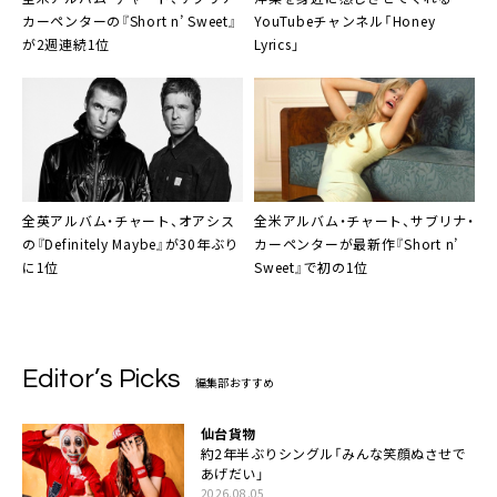
カーペンターの『Short n’ Sweet』
YouTubeチャンネル「Honey
が2週連続1位
Lyrics」
全英アルバム・チャート、オアシス
全米アルバム・チャート、サブリナ・
の『Definitely Maybe』が30年ぶり
カーペンターが最新作『Short n’
に1位
Sweet』で初の1位
Editor’s Picks
編集部おすすめ
仙台貨物
約2年半ぶりシングル「みんな笑顔ぬさせで
あげだい」
2026.08.05