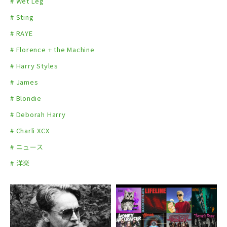
# Wet Leg
# Sting
# RAYE
# Florence + the Machine
# Harry Styles
# James
# Blondie
# Deborah Harry
# Charli XCX
# ニュース
# 洋楽