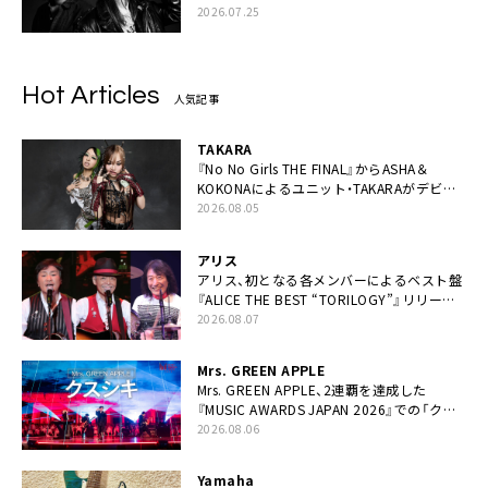
2026.07.25
Hot Articles
人気記事
TAKARA
『No No Girls THE FINAL』からASHA＆
KOKONAによるユニット・TAKARAがデビュ
ー
2026.08.05
アリス
アリス、初となる各メンバーによるベスト盤
『ALICE THE BEST “TORILOGY”』リリース
決定
2026.08.07
Mrs. GREEN APPLE
Mrs. GREEN APPLE、2連覇を達成した
『MUSIC AWARDS JAPAN 2026』での「クス
シキ」ライブパフォーマンスをYouTube公開
2026.08.06
Yamaha