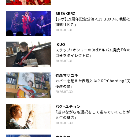
BREAKERZ
【レポ】19周年記念公演＜19 BOX＞に軌跡と
加速「I.K.Z.」
2026.07.31
IKUO
スラップ・オンリーの3rdアルバム発売「今の
自分をダイレクトに」
2026.07.31
竹森マサユキ
カバーを超えた表現とは？ RE:Chording「天
使達の歌」
2026.07.30
パク・ユチョン
「迷いながらも選択をして進んでいくことが
人生の魅力」
2026.07.30