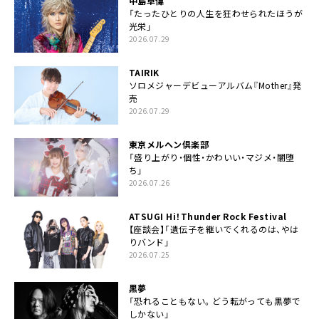
中島卓偉
「たったひとりの人生を狂わせられたほうが
光栄」
2026.07.29
TAIRIK
ソロメジャーデビューアルバム『Mother』発
売
2026.07.29
東京メルヘン倶楽部
「盛り上がり・個性・かわいい・マジメ・闇堕
ち」
2026.07.26
ATSUGI Hi！Thunder Rock Festival
【座談会】「遺伝子を継いでくれるのは、やは
りバンド」
2026.07.25
黒夢
「恐れることもない。どう転がっても黒夢で
しかない」