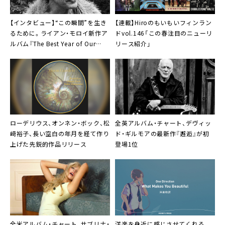
【インタビュー】“この瞬間”を生き
【連載】Hiroのもいもいフィンラン
るために。ライアン・モロイ新作ア
ドvol.146「この春注目のニューリ
ルバム『The Best Year of Our
リース紹介」
Lives』
ローデリウス
、オンネン・ボック、松
全英アルバム・チャート、デヴィッ
﨑裕子、長い空白の年月を経て作り
ド・ギルモアの最新作『邂逅』が初
上げた先鋭的作品リリース
登場1位
全米アルバム・チャート、サブリナ・
洋楽を身近に感じさせてくれる