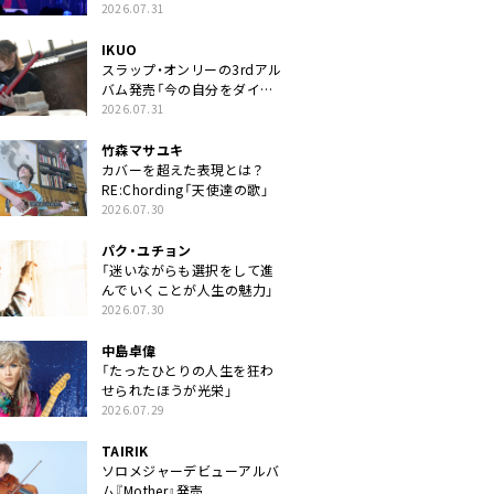
2026.07.31
IKUO
スラップ・オンリーの3rdアル
バム発売「今の自分をダイレ
クトに」
2026.07.31
竹森マサユキ
カバーを超えた表現とは？
RE:Chording「天使達の歌」
2026.07.30
パク・ユチョン
「迷いながらも選択をして進
んでいくことが人生の魅力」
2026.07.30
中島卓偉
「たったひとりの人生を狂わ
せられたほうが光栄」
2026.07.29
TAIRIK
ソロメジャーデビューアルバ
ム『Mother』発売