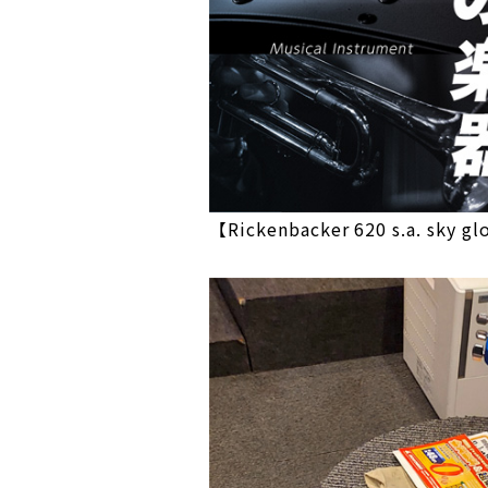
【Rickenbacker 620 s.a.