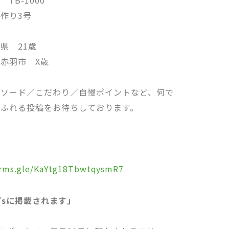
B-1000
作り3号
県 21歳
赤羽市 X歳
ソード／こだわり／自慢ポイントなど、何で
あふれる投稿をお待ちしております。
forms.gle/KaYtg18TbwtqysmR7
P’sに掲載されます」