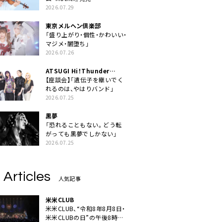
2026.07.29
東京メルヘン倶楽部
「盛り上がり・個性・かわいい・
マジメ・闇堕ち」
2026.07.26
ATSUGI Hi！Thunder
Rock Festival
【座談会】「遺伝子を継いでく
れるのは、やはりバンド」
2026.07.25
黒夢
「恐れることもない。どう転
がっても黒夢でしかない」
2026.07.25
 Articles
人気記事
米米CLUB
米米CLUB、“令和8年8月8日・
米米CLUBの日”の午後8時に