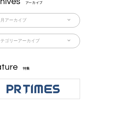
hives
アーカイブ
ture
特集