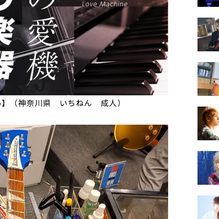
 sky glo】（神奈川県 いちねん 成人）