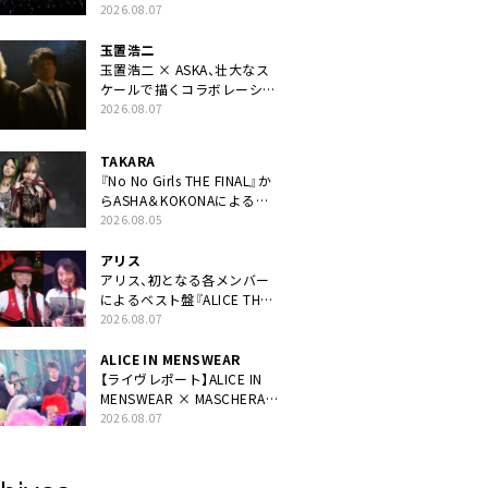
40周年ライブより「FANtachy
2026.08.07
medley」を88年限定公開
玉置浩二
玉置浩二 × ASKA、壮大なス
ケールで描くコラボレーショ
ン曲「音銀河」リリース決定。
2026.08.07
カップリングには新曲「命の
宿り」収録も
TAKARA
『No No Girls THE FINAL』か
らASHA＆KOKONAによるユ
ニット・TAKARAがデビュー
2026.08.05
アリス
アリス、初となる各メンバー
によるベスト盤『ALICE THE
BEST “TORILOGY”』リリー
2026.08.07
ス決定
ALICE IN MENSWEAR
【ライヴレポート】ALICE IN
MENSWEAR × MASCHERA、
ツーマン＜Masquerade in
2026.08.07
Wonderland＞に一夜限り豪
華共演と14年ぶり帰還「数奇
な運命を感じます」