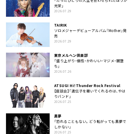
「たったひとりの人生を狂わせられたほうが
光栄」
2026.07.29
TAIRIK
ソロメジャーデビューアルバム『Mother』発
売
2026.07.29
東京メルヘン倶楽部
「盛り上がり・個性・かわいい・マジメ・闇堕
ち」
2026.07.26
ATSUGI Hi！Thunder Rock Festival
【座談会】「遺伝子を継いでくれるのは、やは
りバンド」
2026.07.25
黒夢
「恐れることもない。どう転がっても黒夢で
しかない」
2026.07.25