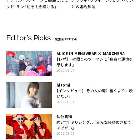
ッド・サン「前を向き続ける」
との婚約解消
Editor’s Picks
編集部おすすめ
ALICE IN MENSWEAR × MASCHERA
【レポ】一夜限りのツーマンに「数奇な運命を
感じます」
2026.08.07
hitomi
【インタビュー】「その人の胸に響くように歌
いたい」
2026.08.07
仙台貨物
約2年半ぶりシングル「みんな笑顔ぬさせで
あげだい」
2026.08.05