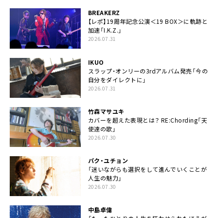
BREAKERZ
【レポ】19周年記念公演＜19 BOX＞に軌跡と
加速「I.K.Z.」
2026.07.31
IKUO
スラップ・オンリーの3rdアルバム発売「今の
自分をダイレクトに」
2026.07.31
竹森マサユキ
カバーを超えた表現とは？ RE:Chording「天
使達の歌」
2026.07.30
パク・ユチョン
「迷いながらも選択をして進んでいくことが
人生の魅力」
2026.07.30
中島卓偉