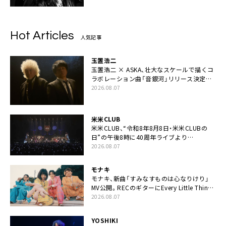
Hot Articles
人気記事
玉置浩二
玉置浩二 × ASKA、壮大なスケールで描くコ
ラボレーション曲「音銀河」リリース決定。
カップリングには新曲「命の宿り」収録も
2026.08.07
米米CLUB
米米CLUB、“令和8年8月8日・米米CLUBの
日”の午後8時に40周年ライブより
「FANtachy medley」を88年限定公開
2026.08.07
モナキ
モナキ、新曲「すみなすものは心なりけり」
MV公開。RECのギターにEvery Little Thing・
伊藤一朗参加も
2026.08.07
YOSHIKI