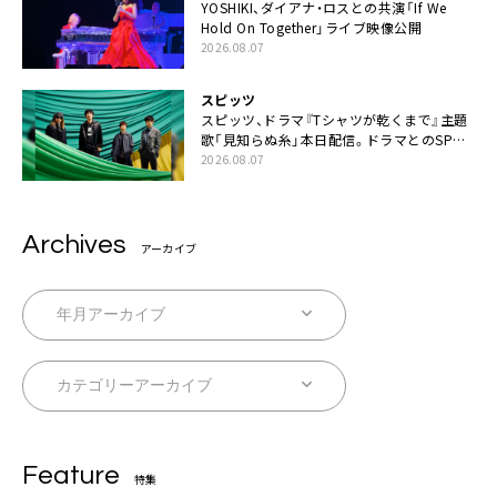
YOSHIKI、ダイアナ・ロスとの共演「If We
Hold On Together」ライブ映像公開
2026.08.07
スピッツ
スピッツ、ドラマ『Tシャツが乾くまで』主題
歌「見知らぬ糸」本日配信。ドラマとのSPコ
ラボムービー公開も
2026.08.07
Archives
アーカイブ
Feature
特集