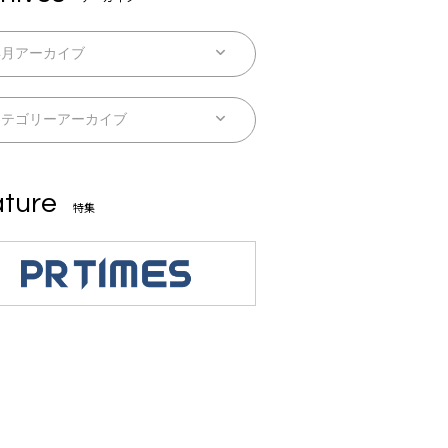
ture
特集