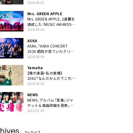
ニット・TAKARAがデビュー
2026.08.05
Mrs. GREEN APPLE
Mrs. GREEN APPLE、2連覇を
達成した『MUSIC AWARDS
JAPAN 2026』での「クスシ
2026.08.06
キ」ライブパフォーマンスを
YouTube公開
ASKA
ASKA、『ASKA CONCERT
2026 昭和が見ていたクリス
マス!? 』発売＆上映決定
2026.08.06
Yamaha
【俺の楽器・私の愛機】
2062「なんだかんだでこれが
1番」
2026.08.03
NEWS
NEWS、アルバム『変身』ジャ
ケット＆楽曲詳細を発表。ナ
レーションは⼭寺宏⼀
2025.07.09
hives
アーカイブ