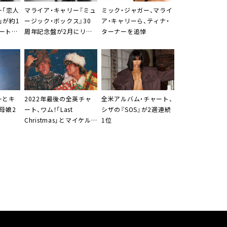
ー「恋人
マライア・キャリー『ミュ
ミック・ジャガー、マライ
」が約1
ージック・ボックス』30
ア・キャリーら、ティナ・
ート1
周年記念盤が2月にリリ
ターナーを追悼
ース
ーとキ
2022年最後の
全英チャ
全米アルバム・チャート、
母娘2
ート
、ワム！「Last
シザ
の『SOS』が2週連続
Christmas」とマイケル・
1位
ブーブレ『Christmas』が
1位