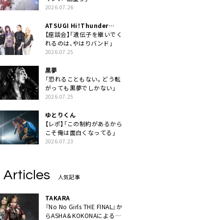
2026.07.26
ATSUGI Hi！Thunder
Rock Festival
【座談会】「遺伝子を継いでく
れるのは、やはりバンド」
2026.07.25
黒夢
「恐れることもない。どう転
がっても黒夢でしかない」
2026.07.25
ゆとりくん
【レポ】「この制約があるから
こそ俺は面白くなってる」
2026.07.23
 Articles
人気記事
TAKARA
『No No Girls THE FINAL』か
らASHA＆KOKONAによるユ