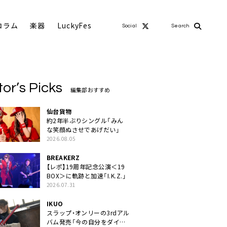
コラム
楽器
LuckyFes
Social
Search
tor’s Picks
編集部おすすめ
仙台貨物
約2年半ぶりシングル「みん
な笑顔ぬさせであげだい」
2026.08.05
BREAKERZ
【レポ】19周年記念公演＜19
BOX＞に軌跡と加速「I.K.Z.」
2026.07.31
IKUO
スラップ・オンリーの3rdアル
バム発売「今の自分をダイレ