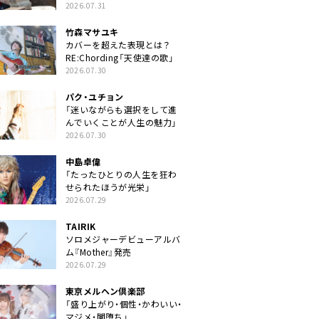
クトに」
2026.07.31
竹森マサユキ
カバーを超えた表現とは？
RE:Chording「天使達の歌」
2026.07.30
パク・ユチョン
「迷いながらも選択をして進
んでいくことが人生の魅力」
2026.07.30
中島卓偉
「たったひとりの人生を狂わ
せられたほうが光栄」
2026.07.29
TAIRIK
ソロメジャーデビューアルバ
ム『Mother』発売
2026.07.29
東京メルヘン倶楽部
「盛り上がり・個性・かわいい・
マジメ・闇堕ち」