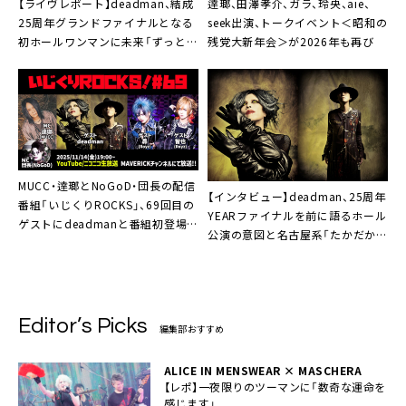
【ライヴレポート】deadman、結成
逹瑯、田澤孝介、ガラ、玲央、aie、
25周年グランドファイナルとなる
seek出演、トークイベント＜昭和の
初ホールワンマンに未来「ずっとや
残党大新年会＞が2026年も再び
っていたい」
MUCC・逹瑯とNoGoD・団長の配信
【インタビュー】deadman、25周年
番組「いじくりROCKS」、69回目の
YEARファイナルを前に語るホール
ゲストにdeadmanと番組初登場
公演の意図と名古屋系「たかだか音
のRoyzから昴・智也出演決定
楽だし、たかだか人生。瞬間瞬間で
面白いことを」
Editor’s Picks
編集部おすすめ
ALICE IN MENSWEAR × MASCHERA
【レポ】一夜限りのツーマンに「数奇な運命を
感じます」