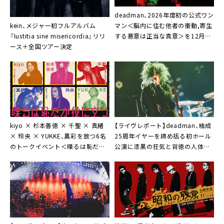
deadman、2026年度初の公式ワン
kein、メジャー初フルアルバム
マン＜脳内に住む他者の衝動,寄生
『Iustitia sine misericordia』リリ
する悪意は正当な真意＞を12月開
ース＋全国ツアー決定
催
kiyo × 杉本善徳 × 千聖 × 真緒
【ライヴレポート】deadman、結成
× 玲央 × YUKKE、異彩を放つ6名
25周年イヤーを締め括る初ホール
のトークイベント＜喋るは恥だが
公演に漆黒の狂気と背徳の人体実
役に立つ＞を4月開催
験「26周年もよろしく」