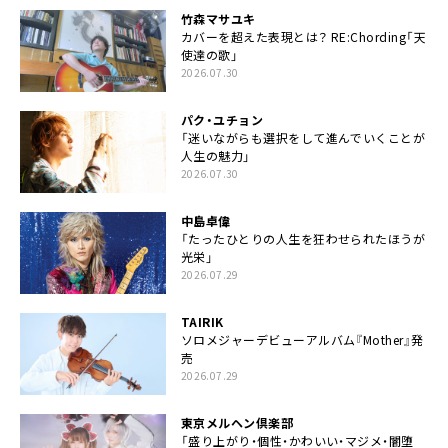
竹森マサユキ
カバーを超えた表現とは？ RE:Chording「天
使達の歌」
2026.07.30
パク・ユチョン
「迷いながらも選択をして進んでいくことが
人生の魅力」
2026.07.30
中島卓偉
「たったひとりの人生を狂わせられたほうが
光栄」
2026.07.29
TAIRIK
ソロメジャーデビューアルバム『Mother』発
売
2026.07.29
東京メルヘン倶楽部
「盛り上がり・個性・かわいい・マジメ・闇堕