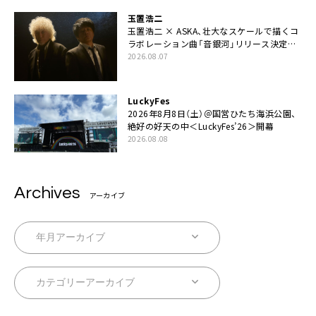
玉置浩二
玉置浩二 × ASKA、壮大なスケールで描くコ
ラボレーション曲「音銀河」リリース決定。
カップリングには新曲「命の宿り」収録も
2026.08.07
LuckyFes
2026年8月8日（土）＠国営ひたち海浜公園、
絶好の好天の中＜LuckyFes’26＞開幕
2026.08.08
Archives
アーカイブ