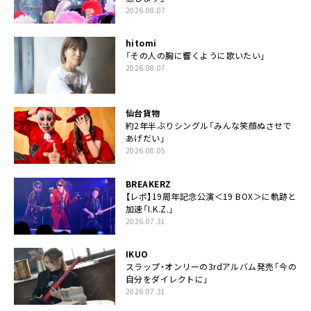
2026.08.07
hitomi
「その人の胸に響くように歌いたい」
2026.08.07
仙台貨物
約2年半ぶりシングル「みんな笑顔ぬさせで
あげだい」
2026.08.05
BREAKERZ
【レポ】19周年記念公演＜19 BOX＞に軌跡と
加速「I.K.Z.」
2026.07.31
IKUO
スラップ・オンリーの3rdアルバム発売「今の
自分をダイレクトに」
2026.07.31