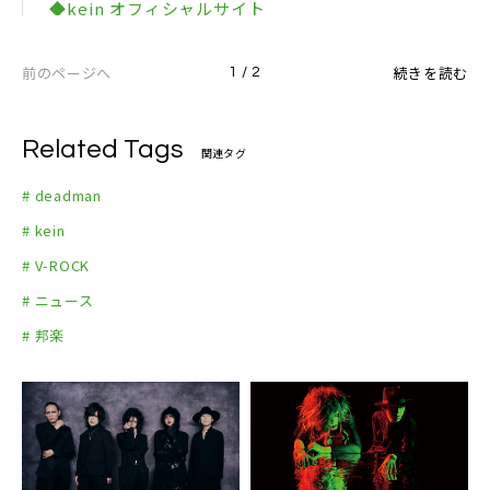
◆kein オフィシャルサイト
◆kein オフィシャルTwitter
前のページへ
続きを読む
1 / 2
Related Tags
関連タグ
# deadman
# kein
# V-ROCK
# ニュース
# 邦楽