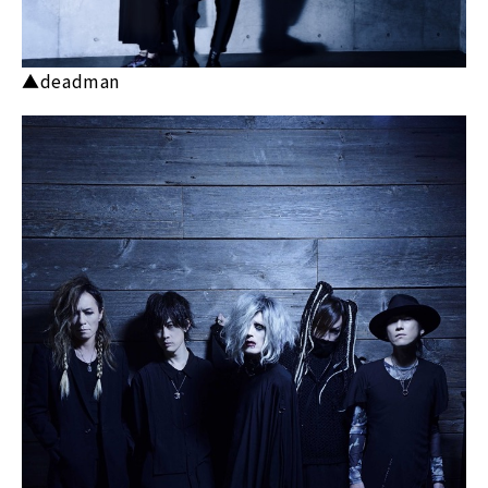
▲deadman