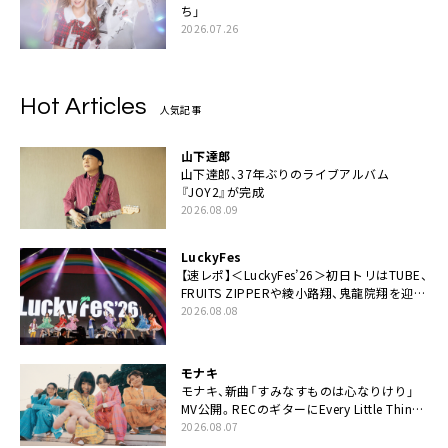
ち」
2026.07.26
Hot Articles
人気記事
山下達郎
山下達郎、37年ぶりのライブアルバム
『JOY2』が完成
2026.08.09
LuckyFes
【速レポ】＜LuckyFes’26＞初日トリはTUBE、
FRUITS ZIPPERや綾小路翔、鬼龍院翔を迎え
た豪華コラボも「知ってたらぜひ一緒に歌っ
2026.08.08
てちょうだい」
モナキ
モナキ、新曲「すみなすものは心なりけり」
MV公開。RECのギターにEvery Little Thing・
伊藤一朗参加も
2026.08.07