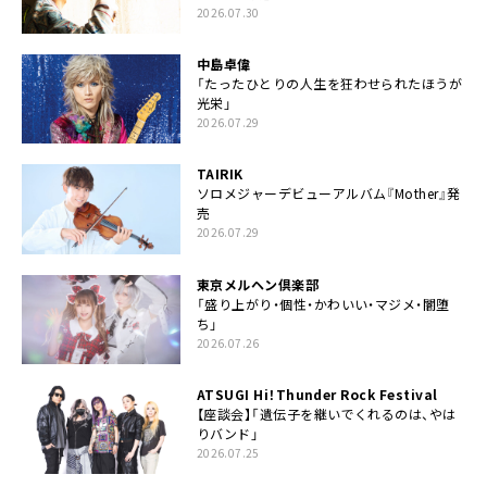
2026.07.30
中島卓偉
「たったひとりの人生を狂わせられたほうが
光栄」
2026.07.29
TAIRIK
ソロメジャーデビューアルバム『Mother』発
売
2026.07.29
東京メルヘン倶楽部
「盛り上がり・個性・かわいい・マジメ・闇堕
ち」
2026.07.26
ATSUGI Hi！Thunder Rock Festival
【座談会】「遺伝子を継いでくれるのは、やは
りバンド」
2026.07.25