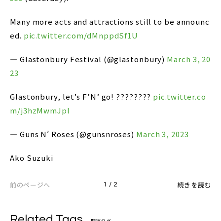
Many more acts and attractions still to be announc
ed.
pic.twitter.com/dMnppdSf1U
— Glastonbury Festival (@glastonbury)
March 3, 20
23
Glastonbury, let’s F’N’ go! ????????
pic.twitter.co
m/j3hzMwmJpl
— Guns N’ Roses (@gunsnroses)
March 3, 2023
Ako Suzuki
前のページへ
続きを読む
1 / 2
Related Tags
関連タグ