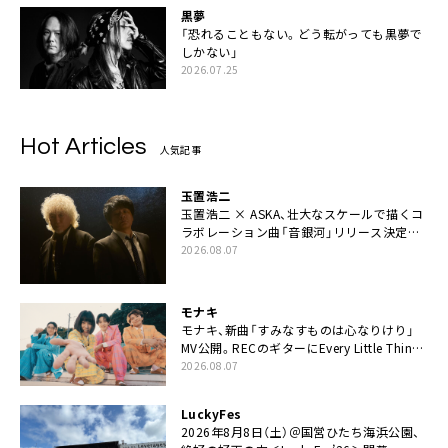
黒夢
「恐れることもない。どう転がっても黒夢で
しかない」
2026.07.25
Hot Articles
人気記事
玉置浩二
玉置浩二 × ASKA、壮大なスケールで描くコ
ラボレーション曲「音銀河」リリース決定。
カップリングには新曲「命の宿り」収録も
2026.08.07
モナキ
モナキ、新曲「すみなすものは心なりけり」
MV公開。RECのギターにEvery Little Thing・
伊藤一朗参加も
2026.08.07
LuckyFes
2026年8月8日（土）＠国営ひたち海浜公園、