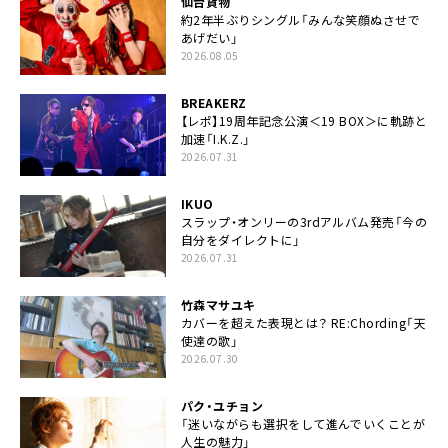
仙台貨物
約2年半ぶりシングル「みんな笑顔ぬさせで
あげだい」
2026.08.05
BREAKERZ
【レポ】19周年記念公演＜19 BOX＞に軌跡と
加速「I.K.Z.」
2026.07.31
IKUO
スラップ・オンリーの3rdアルバム発売「今の
自分をダイレクトに」
2026.07.31
竹森マサユキ
カバーを超えた表現とは？ RE:Chording「天
使達の歌」
2026.07.30
パク・ユチョン
「迷いながらも選択をして進んでいくことが
人生の魅力」