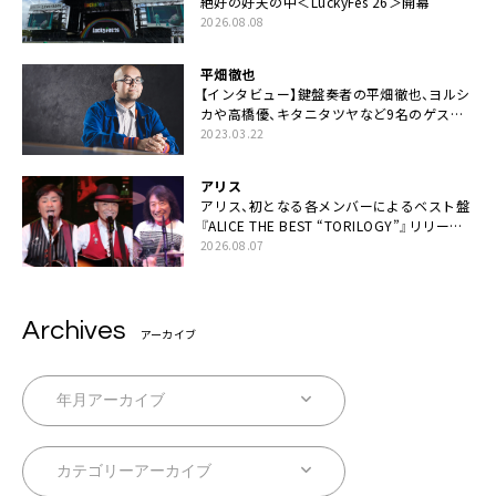
絶好の好天の中＜LuckyFes’26＞開幕
2026.08.08
平畑徹也
【インタビュー】鍵盤奏者の平畑徹也、ヨルシ
カや高橋優、キタニタツヤなど9名のゲスト
を迎えた初アルバムに音楽人生の総括「自分
2023.03.22
自身を再確認できた」
アリス
アリス、初となる各メンバーによるベスト盤
『ALICE THE BEST “TORILOGY”』リリース
決定
2026.08.07
Archives
アーカイブ