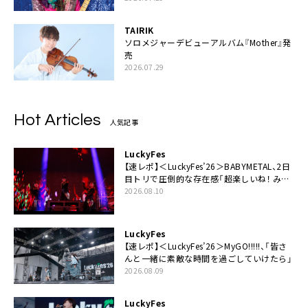
TAIRIK
ソロメジャーデビューアルバム『Mother』発
売
2026.07.29
Hot Articles
人気記事
LuckyFes
【速レポ】＜LuckyFes’26＞BABYMETAL、2日
目トリで圧倒的な存在感「超楽しいね！ みん
なありがとう！」
2026.08.10
LuckyFes
【速レポ】＜LuckyFes’26＞MyGO!!!!!、「皆さ
んと一緒に素敵な時間を過ごしていけたら」
2026.08.09
LuckyFes