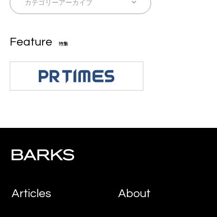
Feature
特集
Articles
About