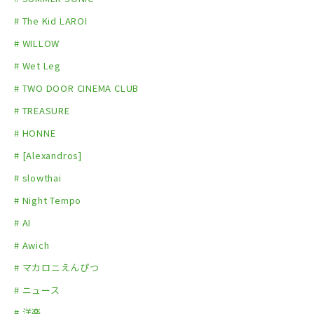
# The Kid LAROI
# WILLOW
# Wet Leg
# TWO DOOR CINEMA CLUB
# TREASURE
# HONNE
# [Alexandros]
# slowthai
# Night Tempo
# AI
# Awich
# マカロニえんぴつ
# ニュース
# 洋楽