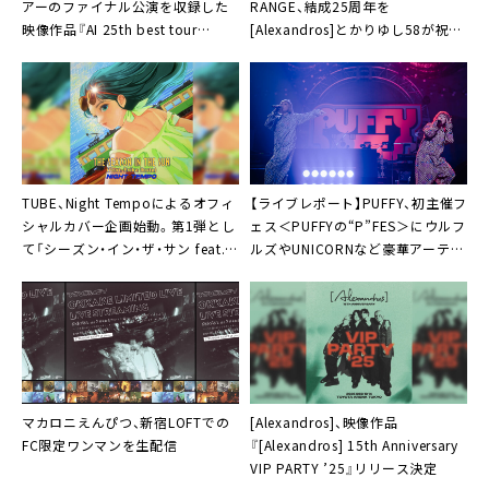
アーのファイナル公演を収録した
RANGE、結成25周年を
映像作品『AI 25th best tour
[Alexandros]とかりゆし58が祝福
←ALIVE→』発売決定
「まだまだご期待ください」
TUBE、Night Tempoによるオフィ
【ライブレポート】PUFFY、初主催フ
シャルカバー企画始動。第1弾とし
ェス＜PUFFYの“P”FES＞にウルフ
て「シーズン・イン・ザ・サン feat.
ルズやUNICORNなど豪華アーティ
生田 絵梨花」配信決定も
スト仲間が集結
マカロニえんぴつ、新宿LOFTでの
[Alexandros]、映像作品
FC限定ワンマンを生配信
『[Alexandros] 15th Anniversary
VIP PARTY ’25』リリース決定