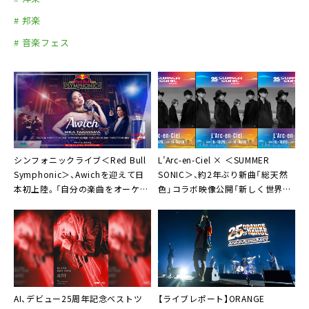
# 邦楽
# 音楽フェス
シンフォニックライブ＜Red Bull
L’Arc-en-Ciel × ＜SUMMER
Symphonic＞、Awichを迎えて日
SONIC＞、約2年ぶり新曲「総天然
本初上陸。「自分の楽曲をオーケス
色」コラボ映像公開「新しく世界が
トラで再構築できることは、一つの
目覚めるような元気で明るい曲を」
到達点」
AI、デビュー25周年記念ベストツ
【ライブレポート】ORANGE