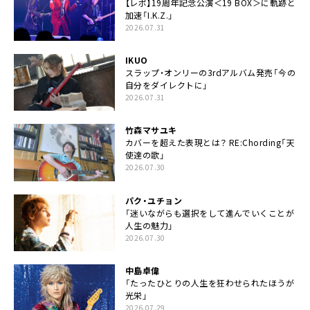
【レポ】19周年記念公演＜19 BOX＞に軌跡と
加速「I.K.Z.」
2026.07.31
IKUO
スラップ・オンリーの3rdアルバム発売「今の
自分をダイレクトに」
2026.07.31
竹森マサユキ
カバーを超えた表現とは？ RE:Chording「天
使達の歌」
2026.07.30
パク・ユチョン
「迷いながらも選択をして進んでいくことが
人生の魅力」
2026.07.30
中島卓偉
「たったひとりの人生を狂わせられたほうが
光栄」
2026.07.29