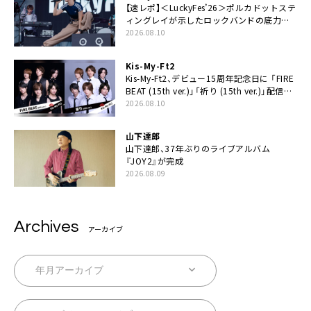
【速レポ】＜LuckyFes’26＞ポルカドットステ
ィングレイが示したロックバンドの底力
「LuckyFesのマスコットキャラクターである
2026.08.10
俺たちが、ライブとは何であるかを教えてや
る」
Kis-My-Ft2
Kis-My-Ft2、デビュー15周年記念日に 「FIRE
BEAT (15th ver.)」「祈り (15th ver.)」配信ス
タート
2026.08.10
山下達郎
山下達郎、37年ぶりのライブアルバム
『JOY2』が完成
2026.08.09
Archives
アーカイブ