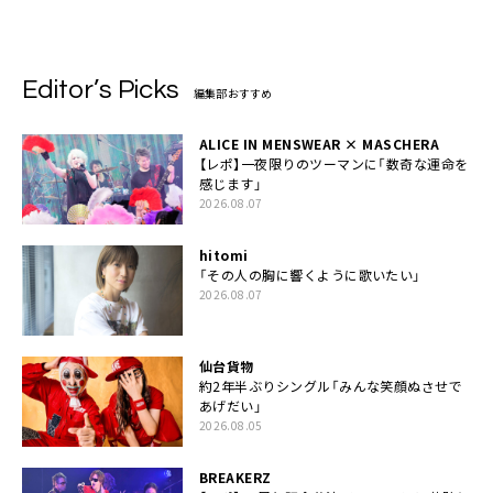
Editor’s Picks
編集部おすすめ
ALICE IN MENSWEAR × MASCHERA
【レポ】一夜限りのツーマンに「数奇な運命を
感じます」
2026.08.07
hitomi
「その人の胸に響くように歌いたい」
2026.08.07
仙台貨物
約2年半ぶりシングル「みんな笑顔ぬさせで
あげだい」
2026.08.05
BREAKERZ