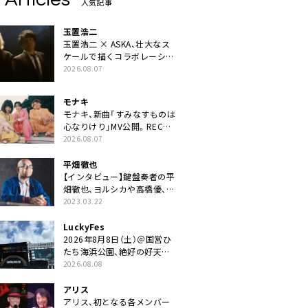
人気記事
玉置浩二
玉置浩二 × ASKA、壮大なス
ケールで描くコラボレーショ
ン曲「音銀河」リリース決定。
2026.08.07
カップリングには新曲「命の
宿り」収録も
モナキ
モナキ、新曲「すみなすものは
心なりけり」MV公開。RECの
ギターにEvery Little Thing・
2026.08.07
伊藤一朗参加も
平畑徹也
【インタビュー】鍵盤奏者の平
畑徹也、ヨルシカや高橋優、キ
タニタツヤなど9名のゲスト
2023.03.22
を迎えた初アルバムに音楽人
生の総括「自分自身を再確認
LuckyFes
できた」
2026年8月8日（土）＠国営ひ
たち海浜公園、絶好の好天の
中＜LuckyFes’26＞開幕
2026.08.08
アリス
アリス、初となる各メンバー