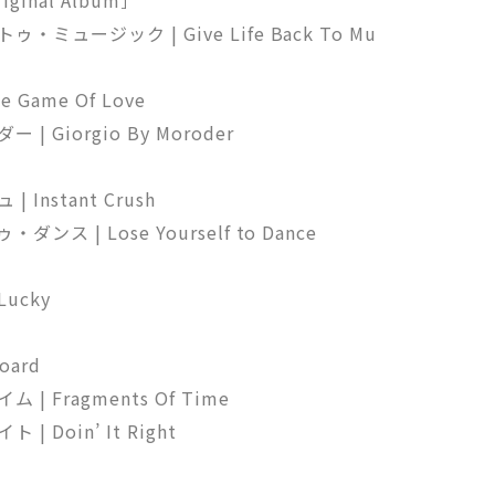
ミュージック | Give Life Back To Mu
 Game Of Love
 Giorgio By Moroder
Instant Crush
ス | Lose Yourself to Dance
Lucky
oard
| Fragments Of Time
 Doin’ It Right