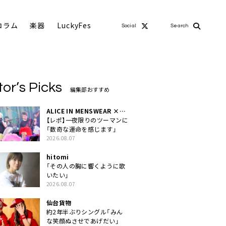
コラム
楽器
LuckyFes
Social
Search
tor’s Picks
編集部おすすめ
ALICE IN MENSWEAR ×
MASCHERA
【レポ】一夜限りのツーマンに
「数奇な運命を感じます」
2026.08.07
hitomi
「その人の胸に響くように歌
いたい」
2026.08.07
仙台貨物
約2年半ぶりシングル「みん
な笑顔ぬさせであげだい」