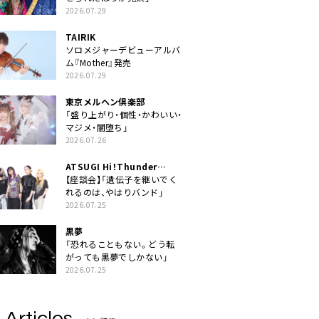
2026.07.29
TAIRIK
ソロメジャーデビューアルバ
ム『Mother』発売
2026.07.29
東京メルヘン倶楽部
「盛り上がり・個性・かわいい・
マジメ・闇堕ち」
2026.07.26
ATSUGI Hi！Thunder
Rock Festival
【座談会】「遺伝子を継いでく
れるのは、やはりバンド」
2026.07.25
黒夢
「恐れることもない。どう転
がっても黒夢でしかない」
2026.07.25
 Articles