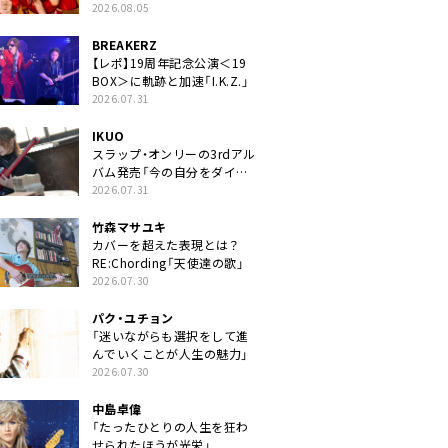
2026.08.05
BREAKERZ
【レポ】19周年記念公演＜19
BOX＞に軌跡と加速「I.K.Z.」
2026.07.31
IKUO
スラップ・オンリーの3rdアル
バム発売「今の自分をダイレ
クトに」
2026.07.31
竹森マサユキ
カバーを超えた表現とは？
RE:Chording「天使達の歌」
2026.07.30
パク・ユチョン
「迷いながらも選択をして進
んでいくことが人生の魅力」
2026.07.30
中島卓偉
「たったひとりの人生を狂わ
せられたほうが光栄」