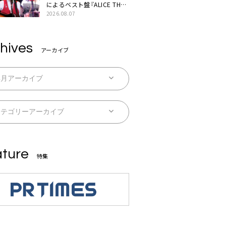
によるベスト盤『ALICE THE
BEST “TORILOGY”』リリー
2026.08.07
ス決定
hives
アーカイブ
ture
特集