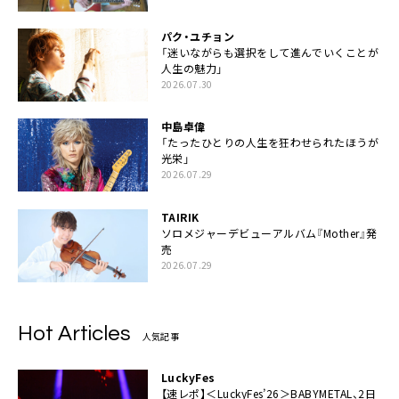
パク・ユチョン
「迷いながらも選択をして進んでいくことが
人生の魅力」
2026.07.30
中島卓偉
「たったひとりの人生を狂わせられたほうが
光栄」
2026.07.29
TAIRIK
ソロメジャーデビューアルバム『Mother』発
売
2026.07.29
Hot Articles
人気記事
LuckyFes
【速レポ】＜LuckyFes’26＞BABYMETAL、2日