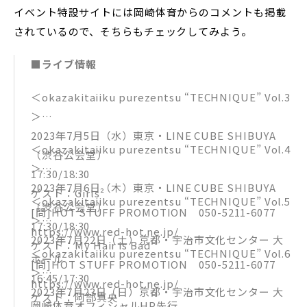
イベント特設サイトには岡崎体育からのコメントも掲載
されているので、そちらもチェックしてみよう。
■ライブ情報
＜okazakitaiiku purezentsu “TECHNIQUE” Vol.3
＞
2023年7月5日（水）東京・LINE CUBE SHIBUYA
＜okazakitaiiku purezentsu “TECHNIQUE” Vol.4
（渋谷公会堂）
＞
17:30/18:30
2023年7月6日（木）東京・LINE CUBE SHIBUYA
ゲスト：Girls²
＜okazakitaiiku purezentsu “TECHNIQUE” Vol.5
（渋谷公会堂）
[問]HOT STUFF PROMOTION 050-5211-6077
＞
17:30/18:30
https://www.red-hot.ne.jp/
2023年7月22日（土）京都・宇治市文化センター 大
ゲスト：My Hair is Bad
＜okazakitaiiku purezentsu “TECHNIQUE” Vol.6
ホール
[問]HOT STUFF PROMOTION 050-5211-6077
＞
16:45/17:30
https://www.red-hot.ne.jp/
2023年7月23日（日）京都・宇治市文化センター 大
ゲスト：阿部真央
岡崎体育オフィシャルHP先行