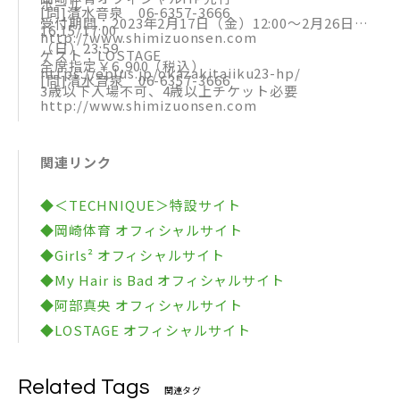
ホール
[問]清水音泉 06-6357-3666
受付期間：2023年2月17日（金）12:00〜2月26日
16:15/17:00
http://www.shimizuonsen.com
（日）23:59
ゲスト：LOSTAGE
全席指定￥6,900（税込）
https://eplus.jp/okazakitaiiku23-hp/
[問]清水音泉 06-6357-3666
3歳以下入場不可、4歳以上チケット必要
http://www.shimizuonsen.com
関連リンク
◆＜TECHNIQUE＞特設サイト
◆岡崎体育 オフィシャルサイト
◆Girls² オフィシャルサイト
◆My Hair is Bad オフィシャルサイト
◆阿部真央 オフィシャルサイト
◆LOSTAGE オフィシャルサイト
Related Tags
関連タグ