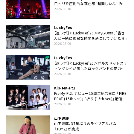
目トリで圧倒的な存在感「超楽しいね！ みん
なありがとう！」
2026.08.10
LuckyFes
【速レポ】＜LuckyFes’26＞MyGO!!!!!、「皆さ
んと一緒に素敵な時間を過ごしていけたら」
2026.08.09
LuckyFes
【速レポ】＜LuckyFes’26＞ポルカドットステ
ィングレイが示したロックバンドの底力
「LuckyFesのマスコットキャラクターである
2026.08.10
俺たちが、ライブとは何であるかを教えてや
る」
Kis-My-Ft2
Kis-My-Ft2、デビュー15周年記念日に 「FIRE
BEAT (15th ver.)」「祈り (15th ver.)」配信ス
タート
2026.08.10
山下達郎
山下達郎、37年ぶりのライブアルバム
『JOY2』が完成