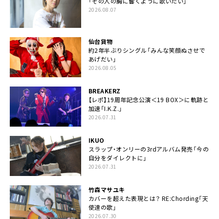
「その人の胸に響くように歌いたい」
2026.08.07
仙台貨物
約2年半ぶりシングル「みんな笑顔ぬさせで
あげだい」
2026.08.05
BREAKERZ
【レポ】19周年記念公演＜19 BOX＞に軌跡と
加速「I.K.Z.」
2026.07.31
IKUO
スラップ・オンリーの3rdアルバム発売「今の
自分をダイレクトに」
2026.07.31
竹森マサユキ
カバーを超えた表現とは？ RE:Chording「天
使達の歌」
2026.07.30