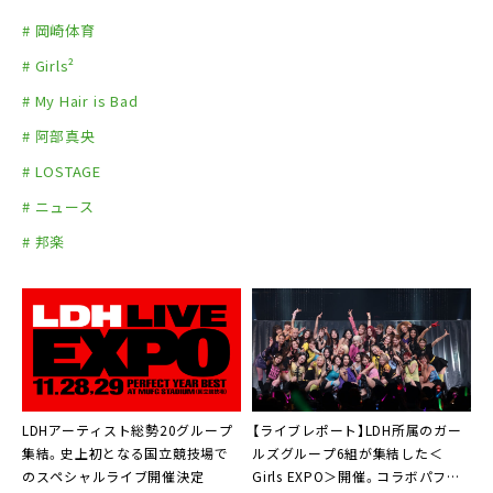
# 岡崎体育
# Girls²
# My Hair is Bad
# 阿部真央
# LOSTAGE
# ニュース
# 邦楽
LDHアーティスト総勢20グループ
【ライブレポート】LDH所属のガー
集結。史上初となる国立競技場で
ルズグループ6組が集結した＜
のスペシャルライブ開催決定
Girls EXPO＞開催。コラボパフォ