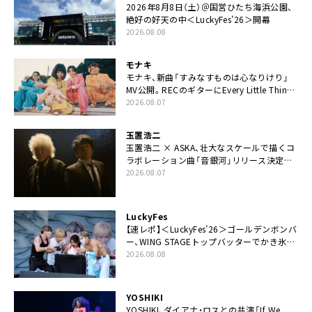
2026年8月8日（土）＠国営ひたち海浜公園、
絶好の好天の中＜LuckyFes’26＞開幕
2026.08.08
モナキ
モナキ、新曲「すみなすものは心なりけり」
MV公開。RECのギターにEvery Little Thing・
伊藤一朗参加も
2026.08.07
玉置浩二
玉置浩二 × ASKA、壮大なスケールで描くコ
ラボレーション曲「音銀河」リリース決定。
カップリングには新曲「命の宿り」収録も
2026.08.07
LuckyFes
【速レポ】＜LuckyFes’26＞ゴールデンボンバ
ー、WING STAGEトップバッターでかき氷爆
食いや瓦割り「みなさん完璧です！」
2026.08.08
YOSHIKI
YOSHIKI、ダイアナ・ロスとの共演「If We