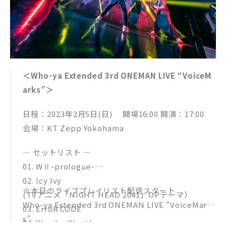
＜Who-ya Extended 3rd ONEMAN LIVE “VoiceM
arks”＞
日程：2023年2月5日(日) 開場16:00 開演：17:00
会場：KT Zepp Yokohama
― セットリスト ―
01. WⅡ-prologue-
02. Icy Ivy
※本日のライブプレイリスト配信スタート
(TVアニメ「NIGHT HEAD 2041」OPテーマ）
Who-ya Extended 3rd ONEMAN LIVE “VoiceMark
03. ErroR CODE
s”
04. Wander Wraith