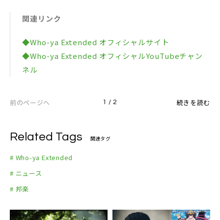
URL：https://Who-yaExtended.lnk.to/VoiceMar
05. Too late to know
関連リンク
ks
06. Dogma-Agnostic
07. A Shout Of Triumph
◆Who-ya Extended オフィシャルサイト
(TVアニメ「ビルディバイド -#FFFFFF-」EDテーマ)
◆Who-ya Extended オフィシャルYouTubeチャン
08. Killing My Fear
ネル
09. Absolute 0
10. half moon
前のページへ
続きを読む
1 / 2
11. 透明な花
12. Call My Name
13. Wasted Dawn
Related Tags
関連タグ
14. Synthetic Sympathy
# Who-ya Extended
(劇場版「PSYCHO-PASS サイコパス 3 FIRST INSP
# ニュース
ECTOR」主題歌）
# 邦楽
15. Q-vism （TVアニメ「PSYCHO-PASS サイコパス
３」OPテーマ）
16. VIVID VICE（TVアニメ「呪術廻戦」第2クールO