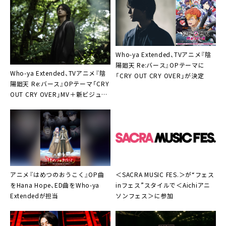
Pテーマ）
17. VIVID BANG
18. WⅡ-epilogue-
Who-ya Extended、TVアニメ『陰
陽廻天 Re:バース』OPテーマに
Who-ya Extended、TVアニメ『陰
「CRY OUT CRY OVER」が決定
陽廻天 Re:バース』OPテーマ「CRY
OUT CRY OVER」MV＋新ビジュア
ルワーク公開
アニメ『はめつのおうこく』OP曲
＜SACRA MUSIC FES.＞が“フェス
をHana Hope、ED曲をWho-ya
inフェス”スタイルで＜Aichiアニ
Extendedが担当
ソンフェス＞に参加