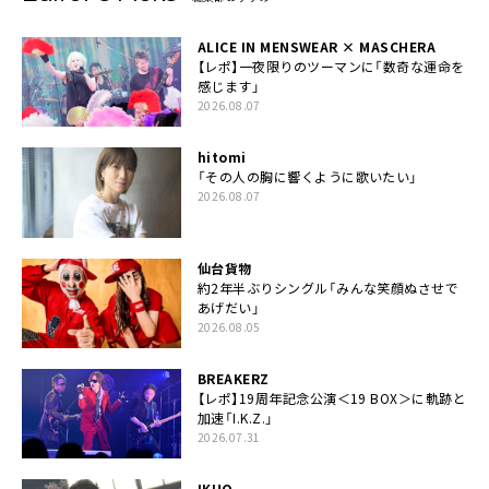
ALICE IN MENSWEAR × MASCHERA
【レポ】一夜限りのツーマンに「数奇な運命を
感じます」
2026.08.07
hitomi
「その人の胸に響くように歌いたい」
2026.08.07
仙台貨物
約2年半ぶりシングル「みんな笑顔ぬさせで
あげだい」
2026.08.05
BREAKERZ
【レポ】19周年記念公演＜19 BOX＞に軌跡と
加速「I.K.Z.」
2026.07.31
IKUO