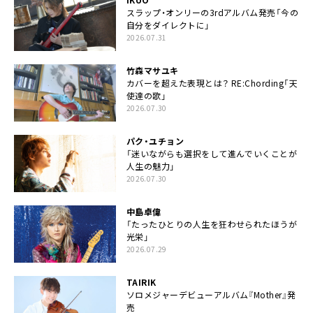
スラップ・オンリーの3rdアルバム発売「今の
自分をダイレクトに」
2026.07.31
竹森マサユキ
カバーを超えた表現とは？ RE:Chording「天
使達の歌」
2026.07.30
パク・ユチョン
「迷いながらも選択をして進んでいくことが
人生の魅力」
2026.07.30
中島卓偉
「たったひとりの人生を狂わせられたほうが
光栄」
2026.07.29
TAIRIK
ソロメジャーデビューアルバム『Mother』発
売