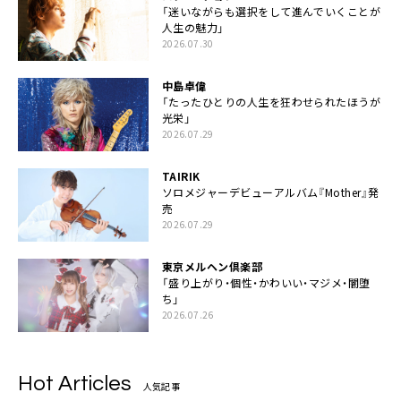
「迷いながらも選択をして進んでいくことが
人生の魅力」
2026.07.30
中島卓偉
「たったひとりの人生を狂わせられたほうが
光栄」
2026.07.29
TAIRIK
ソロメジャーデビューアルバム『Mother』発
売
2026.07.29
東京メルヘン倶楽部
「盛り上がり・個性・かわいい・マジメ・闇堕
ち」
2026.07.26
Hot Articles
人気記事