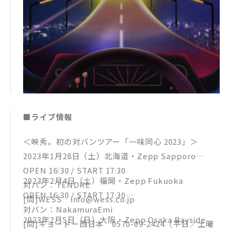
■ライブ情報
＜映秀。初の対バンツアー「一味同心 2023」＞
2023年1月28日（土）北海道・Zepp Sapporo
OPEN 16:30 / START 17:30
2023年2月4日（土）福岡・Zepp Fukuoka
対バン：TENDRE
OPEN 16:30 / START 17:30
[問]WESS info@wess.co.jp
対バン：NakamuraEmi
2023年2月5日（日）大阪・Zepp Osaka Bayside
[問]キョードー西日本 0570-09-2424（平日／土曜