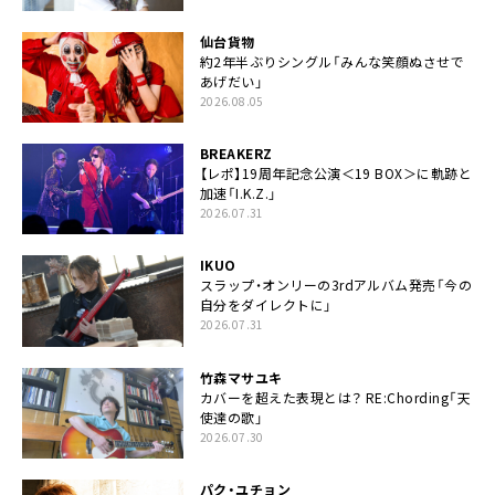
仙台貨物
約2年半ぶりシングル「みんな笑顔ぬさせで
あげだい」
2026.08.05
BREAKERZ
【レポ】19周年記念公演＜19 BOX＞に軌跡と
加速「I.K.Z.」
2026.07.31
IKUO
スラップ・オンリーの3rdアルバム発売「今の
自分をダイレクトに」
2026.07.31
竹森マサユキ
カバーを超えた表現とは？ RE:Chording「天
使達の歌」
2026.07.30
パク・ユチョン