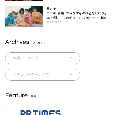
モナキ
モナキ、新曲「すみなすものは心なりけり」
MV公開。RECのギターにEvery Little Thing・
伊藤一朗参加も
2026.08.07
Archives
アーカイブ
Feature
特集