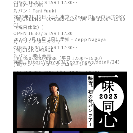
OPEN 16:30 / START 17:30
11:00〜17:00）
対バン：Tani Yuuki
2023年2月11日（土）東京・Zepp DiverCity(TOKY
[問]GREENS 06-6882-1224（月・金 12:00〜15:00
O)
（祝日休業））
OPEN 16:30 / START 17:30
2023年2月19日（日）愛知・Zepp Nagoya
対バン：キタニタツヤ
OPEN 16:30 / START 17:30
[問]DISK GARAGE
対バン：崎山蒼志
TEL 050-5533-0888（平日 12:00〜15:00）
詳細：https://eisyu0317.com/news/detail/243
[問]サンデーフォークプロモーション
TEL 052-320-9100（全日 12:00〜16:00）