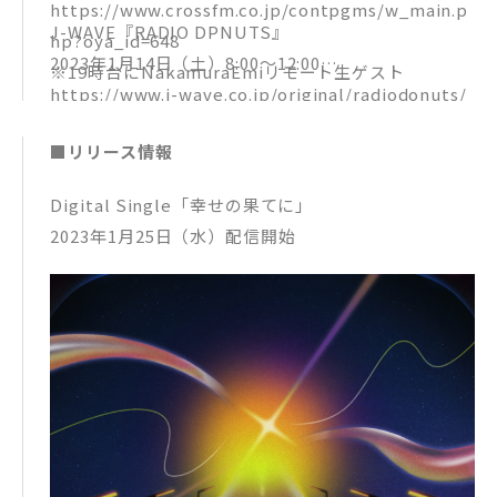
https://www.crossfm.co.jp/contpgms/w_main.p
J-WAVE『RADIO DPNUTS』
hp?oya_id=648
2023年1月14日（土）8:00〜12:00
※19時台にNakamuraEmiリモート生ゲスト
https://www.j-wave.co.jp/original/radiodonuts/
※11時台にキタニタツヤ 生ゲスト
■リリース情報
Digital Single「幸せの果てに」
2023年1月25日（水）配信開始