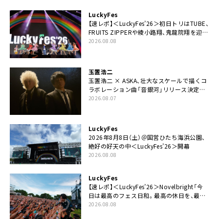
LuckyFes
【速レポ】＜LuckyFes’26＞初日トリはTUBE、
FRUITS ZIPPERや綾小路翔、鬼龍院翔を迎え
た豪華コラボも「知ってたらぜひ一緒に歌っ
2026.08.08
てちょうだい」
玉置浩二
玉置浩二 × ASKA、壮大なスケールで描くコ
ラボレーション曲「音銀河」リリース決定。
カップリングには新曲「命の宿り」収録も
2026.08.07
LuckyFes
2026年8月8日（土）＠国営ひたち海浜公園、
絶好の好天の中＜LuckyFes’26＞開幕
2026.08.08
LuckyFes
【速レポ】＜LuckyFes’26＞Novelbright「今
日は最高のフェス日和。最高の休日を、最高
の夏休みを作っていきたい」
2026.08.08