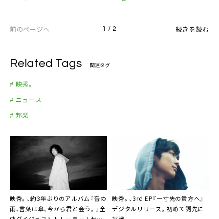
前のページへ
続きを読む
1 / 2
Related Tags
関連タグ
# 映秀。
# ニュース
# 邦楽
映秀。、約3年ぶりのアルバム『音の
映秀。、3rd EP『一寸先の貴方へ』
雨、言葉は傘、今から君と会う。』全
デジタルリリース。初めて詞先に
曲ダイジェストトレーラー＋セル
挑戦