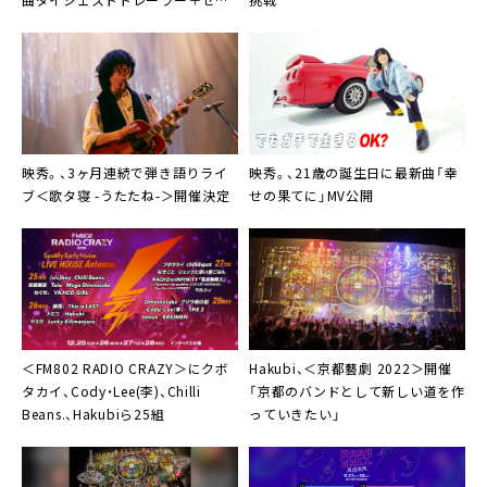
フライナーノーツ公開
映秀。、3ヶ月連続で弾き語りライ
映秀。、21歳の誕生日に最新曲「幸
ブ＜歌タ寝 -うたたね-＞開催決定
せの果てに」MV公開
Hakubi
、＜京都藝劇 2022＞開催
＜
FM802 RADIO CRAZY
＞にクボ
「京都のバンドとして新しい道を作
タカイ、Cody・Lee(李)、Chilli
っていきたい」
Beans.、Hakubiら25組