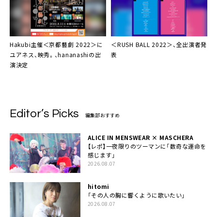
Hakubi
主催＜
京都藝劇 2022
＞に
＜
RUSH BALL 2022
＞、全出演者発
ユアネス、映秀。、hananashiの出
表
演決定
Editor’s Picks
編集部おすすめ
ALICE IN MENSWEAR × MASCHERA
【レポ】一夜限りのツーマンに「数奇な運命を
感じます」
2026.08.07
hitomi
「その人の胸に響くように歌いたい」
2026.08.07