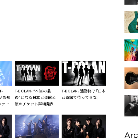
-
T-BOLAN、“本当の最
T-BOLAN、活動終了「日本
士が高知
後”となる日本武道館公
武道館で待ってるな」
ファン
演のチケット詳細発表
」
Arc