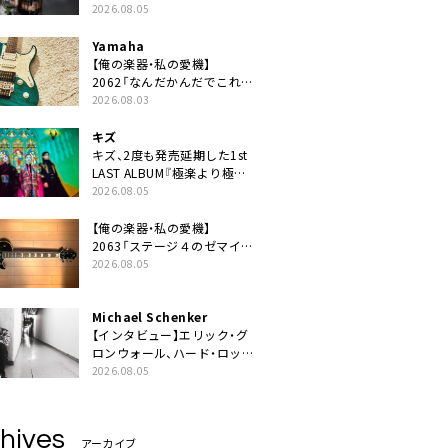
ニット・TAKARAがデビュー
2026.08.05
Yamaha
【俺の楽器・私の愛機】
2062「なんだかんだでこれが
1番」
2026.08.03
キズ
キズ、2度も発売延期した1st
LAST ALBUM『極楽より極上
の雨』遂にリリース。収録曲
2026.08.05
「はじまり」MV公開
【俺の楽器・私の愛機】
2063「ステージ４のゼマイテ
ィス。」
2026.08.05
Michael Schenker
【インタビュー】エリック・グ
ロンウォール、ハード・ロック
の今を代表する魂のボーカリ
2026.08.05
スト来日決定
hives
アーカイブ