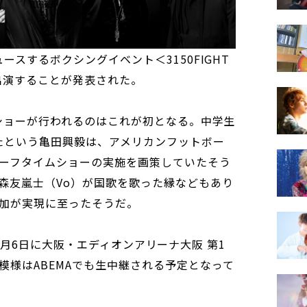
ュースするボクシングイベント＜3150FIGHT
に出演することが発表された。
イムショーが行われるのはこれが初となる。中学生
ったという亀田興毅は、アメリカンフットボー
ーフタイムショーの実施を画策していたそう
森友嵐士（Vo）が国歌を歌った縁などもあり
加が実現に至ったそうだ。
023年1月6日に大阪・エディオンアリーナ大阪 第1
模様はABEMAでも生中継される予定となって