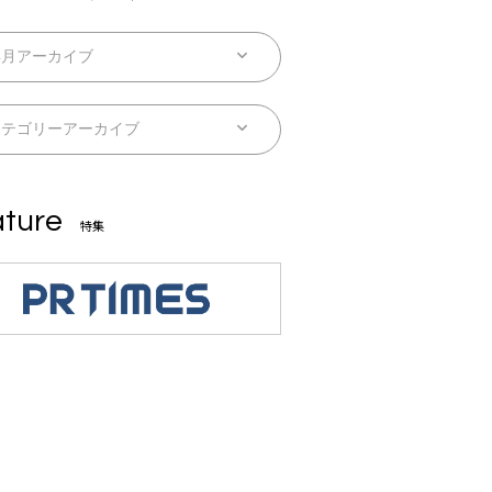
ture
特集