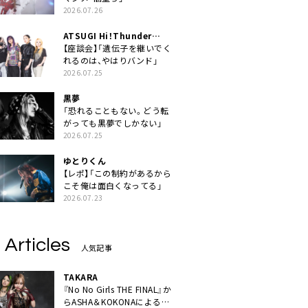
2026.07.26
ATSUGI Hi！Thunder
Rock Festival
【座談会】「遺伝子を継いでく
れるのは、やはりバンド」
2026.07.25
黒夢
「恐れることもない。どう転
がっても黒夢でしかない」
2026.07.25
ゆとりくん
【レポ】「この制約があるから
こそ俺は面白くなってる」
2026.07.23
 Articles
人気記事
TAKARA
『No No Girls THE FINAL』か
らASHA＆KOKONAによるユ