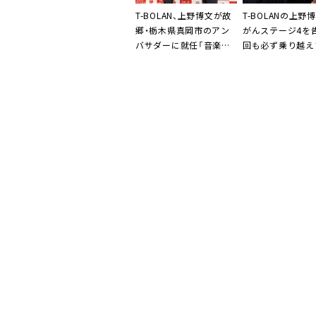
T-BOLAN、上野博文が故
T-BOLANの上野
郷・栃木県真岡市のアン
がんステージ4を
バサダーに就任「音楽で
回も必ず乗り越え
心も架け橋を」