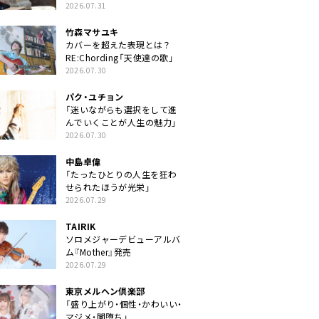
クトに」
2026.07.31
竹森マサユキ
カバーを超えた表現とは？
RE:Chording「天使達の歌」
2026.07.30
パク・ユチョン
「迷いながらも選択をして進
んでいくことが人生の魅力」
2026.07.30
中島卓偉
「たったひとりの人生を狂わ
せられたほうが光栄」
2026.07.29
TAIRIK
ソロメジャーデビューアルバ
ム『Mother』発売
2026.07.29
東京メルヘン倶楽部
「盛り上がり・個性・かわいい・
マジメ・闇堕ち」