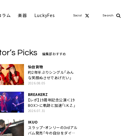
コラム
楽器
LuckyFes
Social
Search
tor’s Picks
編集部おすすめ
仙台貨物
約2年半ぶりシングル「みん
な笑顔ぬさせであげだい」
2026.08.05
BREAKERZ
【レポ】19周年記念公演＜19
BOX＞に軌跡と加速「I.K.Z.」
2026.07.31
IKUO
スラップ・オンリーの3rdアル
バム発売「今の自分をダイレ