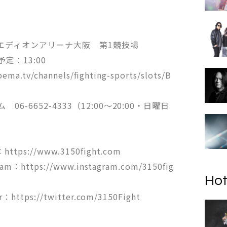
・エディオンアリーナ大阪 第1競技場
定：13:00
a.tv/channels/fighting-sports/slots/B
06-6652-4333（12:00〜20:00・日曜日
ps://www.3150fight.com
m：https://www.instagram.com/3150fig
Hot
ttps://twitter.com/3150Fight