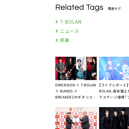
Related Tags
関連タグ
# T-BOLAN
# ニュース
# 邦楽
DIMENSION × T-BOLAN
【ライブレポート】T
× WANDS ×
BOLAN、森友嵐
BREAKERZのギタリスト
でステージ復帰「
共演による＜B ZONE
の言葉に救われた
GUITAR SUMMIT＞、2年
ぶりに開催決定