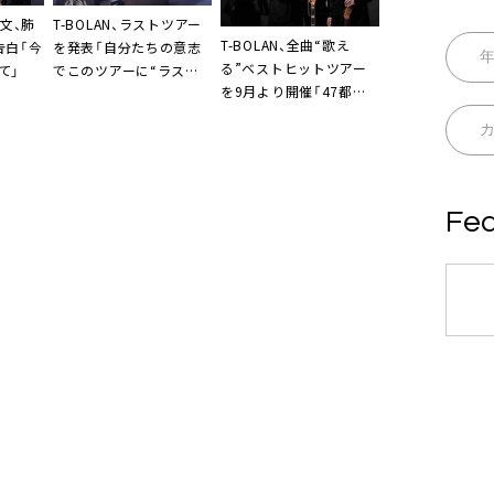
T-BOLAN、ラストツアー
博文、肺
T-BOLAN、全曲“歌え
を発表「自分たちの意志
告白「今
る”ベストヒットツアー
でこのツアーに“ラス
て」
を9月より開催「47都道
ト”という名前を刻む決
府県、全ての街へ、君に会
断をしました」
いに行く」
Fea