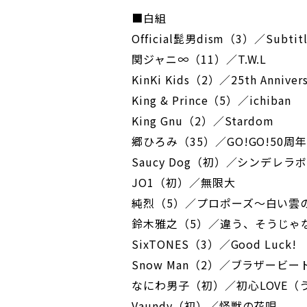
■白組
Official髭男dism（3）／Subtit
関ジャニ∞（11）／T.W.L
KinKi Kids（2）／25th Annivers
King & Prince（5）／ichiban
King Gnu（2）／Stardom
郷ひろみ（35）／GO!GO!50周年
Saucy Dog（初）／シンデレラ
JO1（初）／無限大
純烈（5）／プロポーズ～白い雲
鈴木雅之（5）／違う、そうじゃ
SixTONES（3）／Good Luck!
Snow Man（2）／ブラザービ
なにわ男子（初）／初心LOVE（
Vaundy（初）／怪獣の花唄