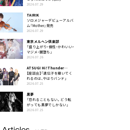
2026.07.29
TAIRIK
ソロメジャーデビューアルバ
ム『Mother』発売
2026.07.29
東京メルヘン倶楽部
「盛り上がり・個性・かわいい・
マジメ・闇堕ち」
2026.07.26
ATSUGI Hi！Thunder
Rock Festival
【座談会】「遺伝子を継いでく
れるのは、やはりバンド」
2026.07.25
黒夢
「恐れることもない。どう転
がっても黒夢でしかない」
2026.07.25
 Articles