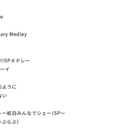
le
ary Medley
!!SPメドレー
ボーイ
のように
ない
ート～紅白みんなでシェー!SP～
うぶらぶ）