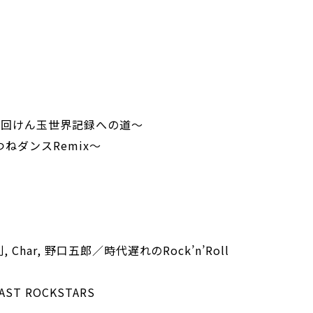
6回けん玉世界記録への道～
ねダンスRemix～
, Char, 野口五郎／時代遅れのRock’n’Roll
AST ROCKSTARS