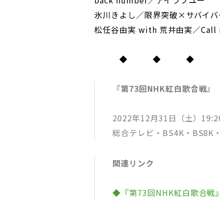
back number／アイラブユー
氷川きよし／限界突破×サバイバ
松任谷由実 with 荒井由実／Call m
◆ ◆ ◆
『第73回NHK紅白歌合戦』
2022年12月31日（土）19
総合テレビ・BS4K・BS8K
関連リンク
◆『第73回NHK紅白歌合