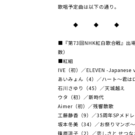
歌唱予定曲は以下の通り。
◆ ◆ ◆
■『第73回NHK紅白歌合戦』出
数）
■紅組
IVE（初）／ELEVEN -Japanese v
あいみょん（4）／ハート～君は
石川さゆり（45）／天城越え
ウタ（初）／新時代
Aimer（初）／残響散歌
工藤静香（9）／35周年SPメド
坂本冬美（34）／お祭りマンボ～
篠原涼子（2）／恋しさと せつなさ