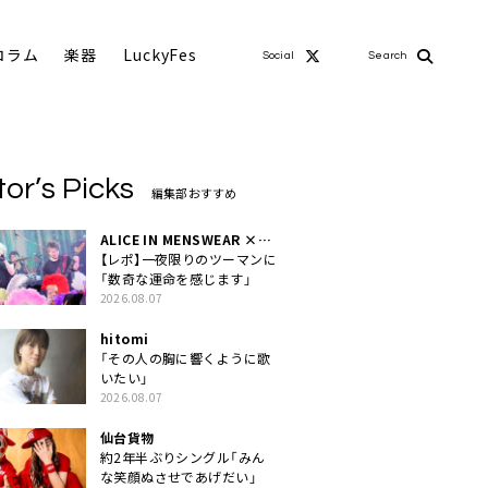
コラム
楽器
LuckyFes
Social
Search
tor’s Picks
編集部おすすめ
ALICE IN MENSWEAR ×
MASCHERA
【レポ】一夜限りのツーマンに
「数奇な運命を感じます」
2026.08.07
hitomi
「その人の胸に響くように歌
いたい」
2026.08.07
仙台貨物
約2年半ぶりシングル「みん
な笑顔ぬさせであげだい」