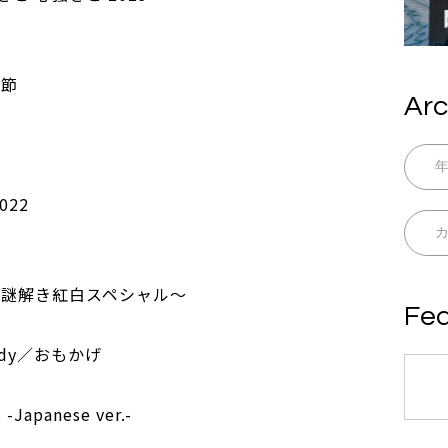
り節
Arc
022
～謎解き紅白スペシャル～
Fea
ndy／おもかげ
Japanese ver.-