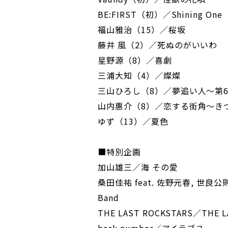
BE:FIRST（初）／Shining One
福山雅治（15）／桜坂
藤井 風（2）／死ぬのがいいわ
星野源（8）／喜劇
三浦大知（4）／燦燦
三山ひろし（8）／夢追い人～第
山内惠介（8）／恋する街角～きつ
ゆず（13）／夏色
■特別企画
加山雄三／海 その愛
桑田佳祐 feat. 佐野元春, 世良公則
Band
THE LAST ROCKSTARS／THE L