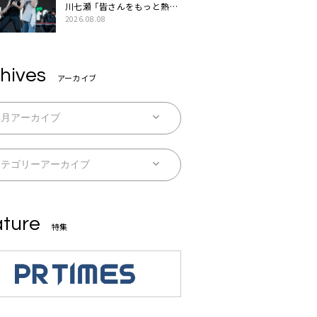
川七瀬 「皆さんをもっと熱
く、熱く、熱く盛り上げていき
2026.08.08
ます！」
hives
アーカイブ
ture
特集