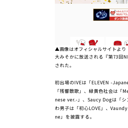
▲画像はオフィシャルサイトより
大みそかに放送される『第73回
された。
初出場のIVEは「ELEVEN -Japa
「残響散歌」、緑黄色社会は「Mela!」
nese ver.-」、Saucy D
わ男子は「初心LOVE」、Vaundyは
ne」を披露する。