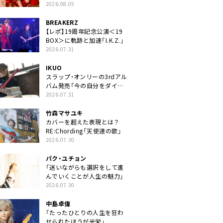
2026.08.05
BREAKERZ
【レポ】19周年記念公演＜19
BOX＞に軌跡と加速「I.K.Z.」
2026.07.31
IKUO
スラップ・オンリーの3rdアル
バム発売「今の自分をダイレ
クトに」
2026.07.31
竹森マサユキ
カバーを超えた表現とは？
RE:Chording「天使達の歌」
2026.07.30
パク・ユチョン
「迷いながらも選択をして進
んでいくことが人生の魅力」
2026.07.30
中島卓偉
「たったひとりの人生を狂わ
せられたほうが光栄」