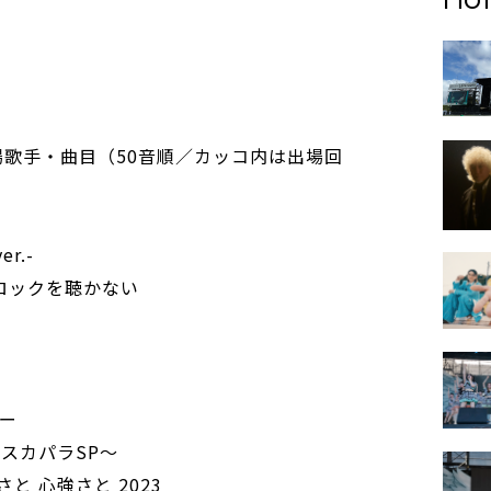
場歌手・曲目（50音順／カッコ内は出場回
er.-
ロックを聴かない
レー
スカパラSP～
と 心強さと 2023