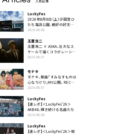
人気記事
LuckyFes
2026年8月8日（土）＠国営ひ
たち海浜公園、絶好の好天の
中＜LuckyFes’26＞開幕
2026.08.08
玉置浩二
玉置浩二 × ASKA、壮大なス
ケールで描くコラボレーショ
ン曲「音銀河」リリース決定。
2026.08.07
カップリングには新曲「命の
宿り」収録も
モナキ
モナキ、新曲「すみなすものは
心なりけり」MV公開。RECの
ギターにEvery Little Thing・
2026.08.07
伊藤一朗参加も
LuckyFes
【速レポ】＜LuckyFes’26＞
AKB48、輝き続ける名曲たち
2026.08.08
LuckyFes
【速レポ】＜LuckyFes’26＞相