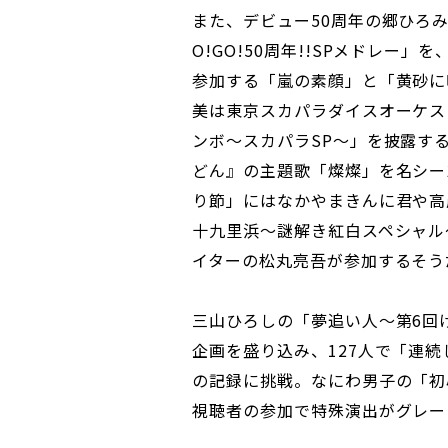
また、デビュー50周年の郷ひろ
O!GO!50周年!!SPメドレー」
参加する「嵐の素顔」と「黄砂に
美は東京スカパラダイスオーケス
ンボ～スカパラSP～」を披露す
どん』の主題歌「燦燦」を名シー
り節」にはなかやまきんに君や高
十九里浜～謎解き紅白スペシャル
イターの松丸亮吾が参加するそう
三山ひろしの「夢追い人～第6回
企画を盛り込み、127人で「連
の記録に挑戦。なにわ男子の「初心
視聴者の参加で特殊演出がグレー