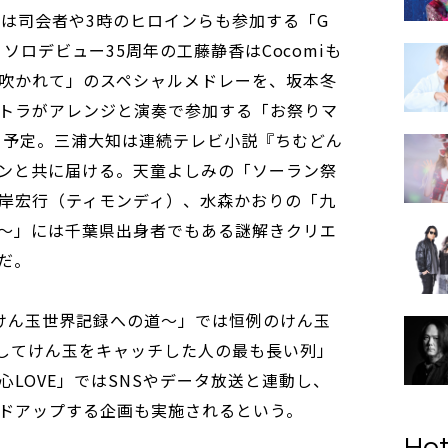
みは司会者や3時のヒロインらも参加する「G
を、ソロデビュー35周年の工藤静香はCocomiも
吹かれて」のスペシャルメドレーを、坂本冬
トラがアレンジと演奏で参加する「お祭りマ
る予定。三浦大知は連続テレビ小説『ちむどん
ンと共に届ける。天童よしみの「ソーラン祭
岸宏行（ティモンディ）、水森かおりの「九
～」には千葉県出身者でもある謎解きクリエ
だ。
けん玉世界記録への道～」では恒例のけん玉
続してけん玉をキャッチした人の最も長い列」
LOVE」ではSNSやデータ放送と連動し、
ドアップする企画も実施されるという。
Hot