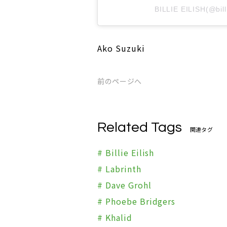
BILLIE EILISH(@b
Ako Suzuki
前のページへ
Related Tags
関連タグ
# Billie Eilish
# Labrinth
# Dave Grohl
# Phoebe Bridgers
# Khalid