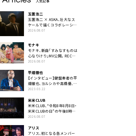
人気記事
玉置浩二
玉置浩二 × ASKA、壮大なス
ケールで描くコラボレーショ
ン曲「音銀河」リリース決定。
2026.08.07
カップリングには新曲「命の
宿り」収録も
モナキ
モナキ、新曲「すみなすものは
心なりけり」MV公開。RECの
ギターにEvery Little Thing・
2026.08.07
伊藤一朗参加も
平畑徹也
【インタビュー】鍵盤奏者の平
畑徹也、ヨルシカや高橋優、キ
タニタツヤなど9名のゲスト
2023.03.22
を迎えた初アルバムに音楽人
生の総括「自分自身を再確認
米米CLUB
できた」
米米CLUB、“令和8年8月8日・
米米CLUBの日”の午後8時に
40周年ライブより「FANtachy
2026.08.07
medley」を88年限定公開
アリス
アリス、初となる各メンバー