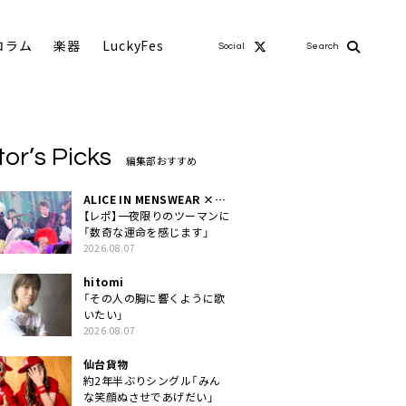
コラム
楽器
LuckyFes
Social
Search
tor’s Picks
編集部おすすめ
ALICE IN MENSWEAR ×
MASCHERA
【レポ】一夜限りのツーマンに
「数奇な運命を感じます」
2026.08.07
hitomi
「その人の胸に響くように歌
いたい」
2026.08.07
仙台貨物
約2年半ぶりシングル「みん
な笑顔ぬさせであげだい」