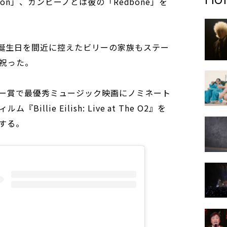
tion」、ガンビーノとは彼の「Redbone」を
の誕生日を間近に控えたビリーの家族もステー
祝った。
ラミー賞で最優秀ミュージック映画にノミネート
llie Eilish: Live at The O2』を
する。