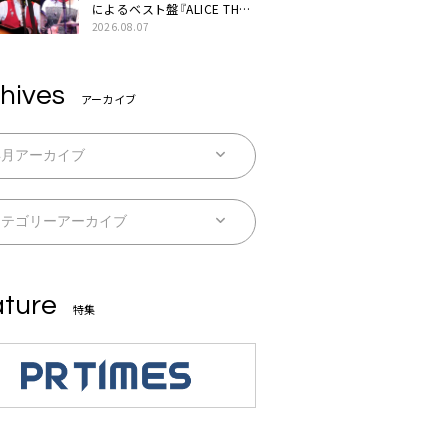
によるベスト盤『ALICE THE
BEST “TORILOGY”』リリー
2026.08.07
ス決定
hives
アーカイブ
ture
特集