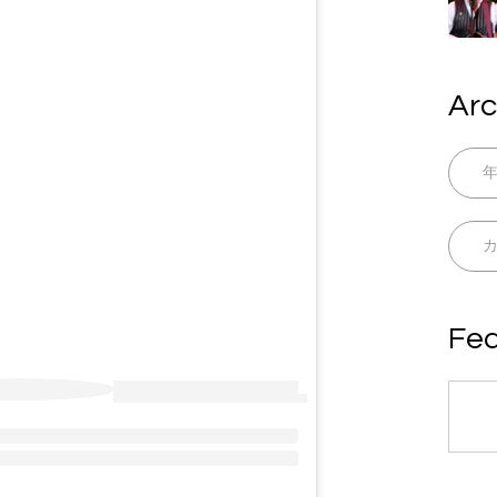
Arc
Fea