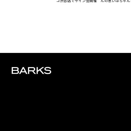
コ渋谷店でサイン会開催
んの思いはちゃん
届いている」