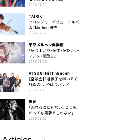
2026.07.29
TAIRIK
ソロメジャーデビューアルバ
ム『Mother』発売
2026.07.29
東京メルヘン倶楽部
「盛り上がり・個性・かわいい・
マジメ・闇堕ち」
2026.07.26
ATSUGI Hi！Thunder
Rock Festival
【座談会】「遺伝子を継いでく
れるのは、やはりバンド」
2026.07.25
黒夢
「恐れることもない。どう転
がっても黒夢でしかない」
2026.07.25
 Articles