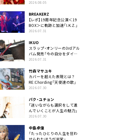
2026.08.05
BREAKERZ
【レポ】19周年記念公演＜19
BOX＞に軌跡と加速「I.K.Z.」
2026.07.31
IKUO
スラップ・オンリーの3rdアル
バム発売「今の自分をダイレ
クトに」
2026.07.31
竹森マサユキ
カバーを超えた表現とは？
RE:Chording「天使達の歌」
2026.07.30
パク・ユチョン
「迷いながらも選択をして進
んでいくことが人生の魅力」
2026.07.30
中島卓偉
「たったひとりの人生を狂わ
せられたほうが光栄」