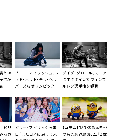
、妻とは
ビリー・アイリッシュ、レ
デイヴ・グロール、スーツ
子供が
ッド・ホット・チリ・ペッ
にネクタイ姿でウィンブ
表
パーズらオリンピック閉
ルドン選手権を観戦
会式に出演？
ト】ビリ
ビリー・アイリッシュ来
【コラム】BARKS烏丸哲也
「みなさ
日「また日本に戻って来
の音楽業界裏話021「Z世