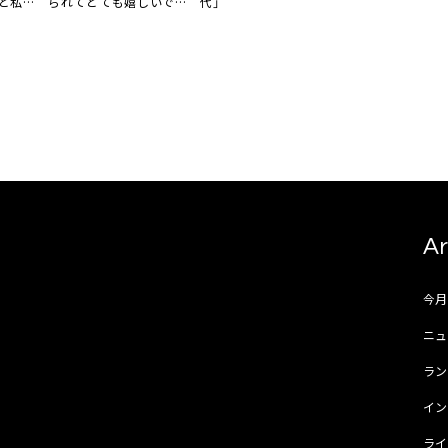
と私に
られてとても嬉しいで
代」
す」
Ar
今
ニュ
ラ
イ
ラ