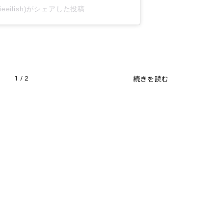
illieeilish)がシェアした投稿
続きを読む
1 / 2